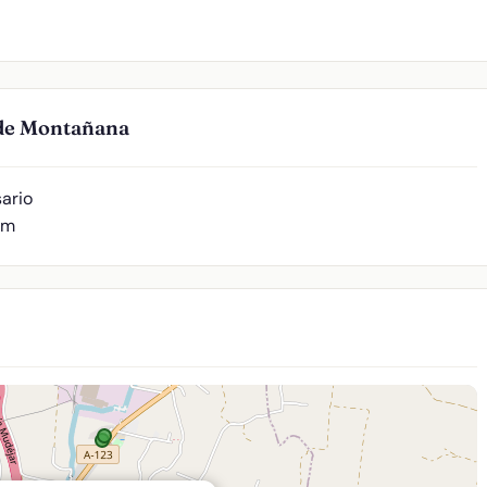
 de Montañana
ario
 m