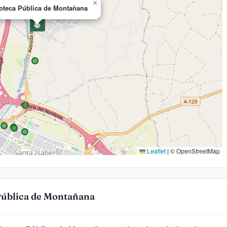
×
ioteca Pública de Montañana
📚
Leaflet
|
© OpenStreetMap
 Pública de Montañana