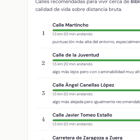
Calles recomendadas para vivir cerca de
Bib
calidad de vida sobre distancia bruta.
Calle Martincho
1
1,5 km
·
20 min andando
puntuación más alta del entorno, especialmen
Calle de la Juventud
2
1,5 km
·
20 min andando
algo más lejos pero con caminabilidad muy alt
Calle Ángel Canellas López
3
1,5 km
·
20 min andando
algo más alejada pero igualmente recomendab
Calle Javier Tomeo Estallo
4
1,5 km
·
20 min andando
Carretera de Zaragoza a Zuera