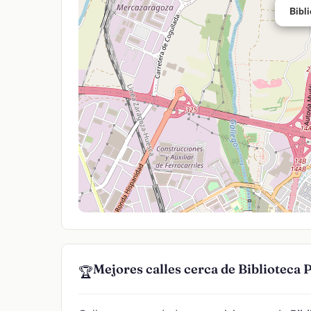
Bibl
Mejores calles cerca de Biblioteca
🏆