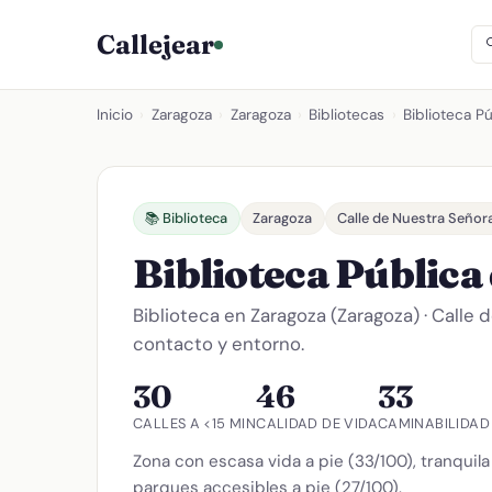
Callejear
Inicio
›
Zaragoza
›
Zaragoza
›
Bibliotecas
›
Biblioteca P
📚 Biblioteca
Zaragoza
Calle de Nuestra Señora
Biblioteca Públic
Biblioteca en Zaragoza (Zaragoza) · Calle 
contacto y entorno.
30
46
33
CALLES A <15 MIN
CALIDAD DE VIDA
CAMINABILIDAD
Zona con escasa vida a pie (33/100), tranquila 
parques accesibles a pie (27/100).