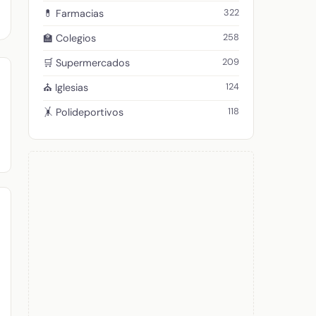
322
💊 Farmacias
258
🏫 Colegios
209
🛒 Supermercados
124
⛪ Iglesias
118
🤸 Polideportivos