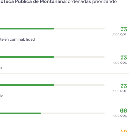
lioteca Pública de Montañana
: ordenadas priorizando
73
/100 QOL
te en caminabilidad.
73
/100 QOL
a.
73
/100 QOL
le.
66
/100 QOL
49