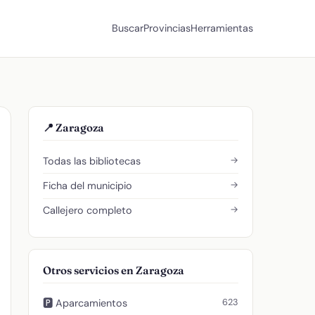
Buscar
Provincias
Herramientas
📍 Zaragoza
→
Todas las bibliotecas
→
Ficha del municipio
→
Callejero completo
Otros servicios en Zaragoza
623
🅿️ Aparcamientos