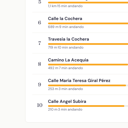
5
1,1 km
·
15 min andando
Calle la Cochera
6
689 m
·
9 min andando
Travesía la Cochera
7
719 m
·
10 min andando
Camino La Acequia
8
492 m
·
7 min andando
Calle María Teresa Giral Pérez
9
253 m
·
3 min andando
Calle Angel Subira
10
210 m
·
3 min andando