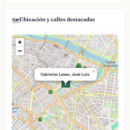
Ubicación y calles destacadas
🗺️
+
−
×
Cabrerizo Laseo, José Luis
💊