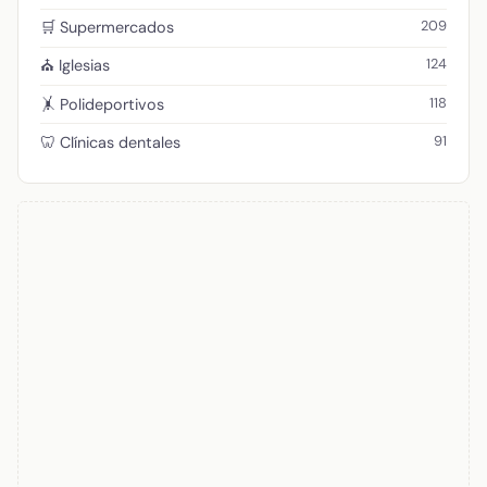
209
🛒 Supermercados
124
⛪ Iglesias
118
🤸 Polideportivos
91
🦷 Clínicas dentales