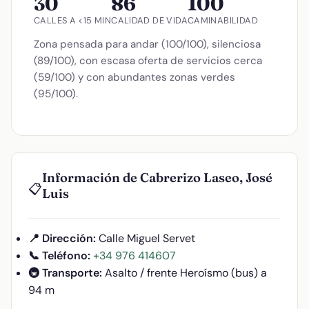
30
86
100
CALLES A <15 MIN
CALIDAD DE VIDA
CAMINABILIDAD
Zona pensada para andar (100/100), silenciosa
(89/100), con escasa oferta de servicios cerca
(59/100) y con abundantes zonas verdes
(95/100).
Información de Cabrerizo Laseo, José
📋
Luis
📍 Dirección:
Calle Miguel Servet
📞 Teléfono:
+34 976 414607
🚇 Transporte:
Asalto / frente Heroísmo (bus) a
94 m