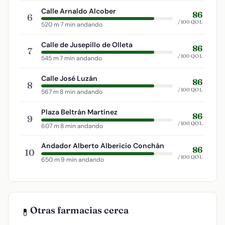
Calle Arnaldo Alcober
86
6
/100 QOL
520 m
·
7 min andando
Calle de Jusepillo de Olleta
86
7
/100 QOL
545 m
·
7 min andando
Calle José Luzán
86
8
/100 QOL
567 m
·
8 min andando
Plaza Beltrán Martínez
86
9
/100 QOL
607 m
·
8 min andando
Andador Alberto Albericio Conchán
86
10
/100 QOL
650 m
·
9 min andando
Otras farmacias cerca
💊