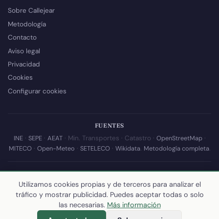
Sobre Callejear
Metodología
Contacto
Aviso legal
Privacidad
Cookies
Configurar cookies
FUENTES
INE
·
SEPE
·
AEAT
· Min. Transportes · Catastro ·
OpenStreetMap
·
MITECO
·
Open-Meteo
·
SETELECO
·
Wikidata
.
Metodología completa
.
© 2026 Callejear.com — Directorio municipal de España con datos
abiertos. Desarrollado y mantenido por
Yoel Castaño
.
Utilizamos cookies propias y de terceros para analizar el
tráfico y mostrar publicidad. Puedes aceptar todas o solo
Última actualización de esta página:
10 de julio de 2026
·
Cómo
las necesarias.
Más información
calculamos los datos