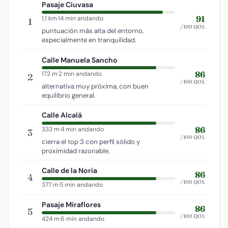
Pasaje Ciuvasa
91
1,1 km
·
14 min andando
1
/100 QOL
puntuación más alta del entorno,
especialmente en tranquilidad.
Calle Manuela Sancho
86
172 m
·
2 min andando
2
/100 QOL
alternativa muy próxima, con buen
equilibrio general.
Calle Alcalá
86
333 m
·
4 min andando
3
/100 QOL
cierra el top 3 con perfil sólido y
proximidad razonable.
Calle de la Noria
86
4
/100 QOL
377 m
·
5 min andando
Pasaje Miraflores
86
5
/100 QOL
424 m
·
6 min andando