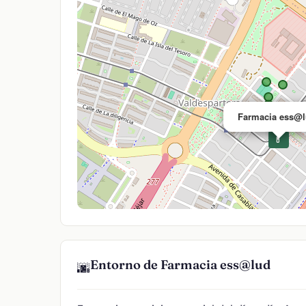
Farmacia ess@
💊
Entorno de Farmacia ess@lud
🌆