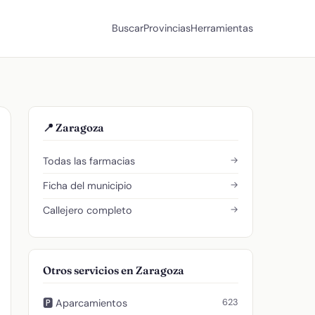
Buscar
Provincias
Herramientas
📍 Zaragoza
→
Todas las farmacias
→
Ficha del municipio
→
Callejero completo
Otros servicios en Zaragoza
623
🅿️ Aparcamientos