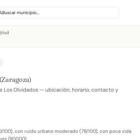
🔍
Buscar municipio...
s@lud
(Zaragoza)
e Los Olvidados — ubicación, horario, contacto y
00/100), con ruido urbano moderado (78/100), con poca vida
es (80/100).