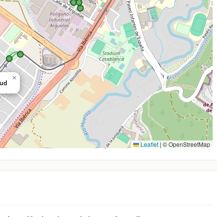
×
lud
Leaflet
|
© OpenStreetMap