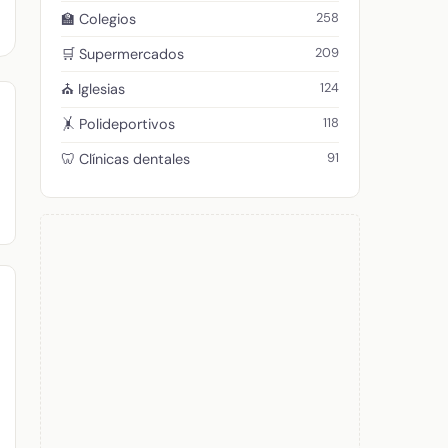
258
🏫 Colegios
209
🛒 Supermercados
124
⛪ Iglesias
118
🤸 Polideportivos
91
🦷 Clínicas dentales