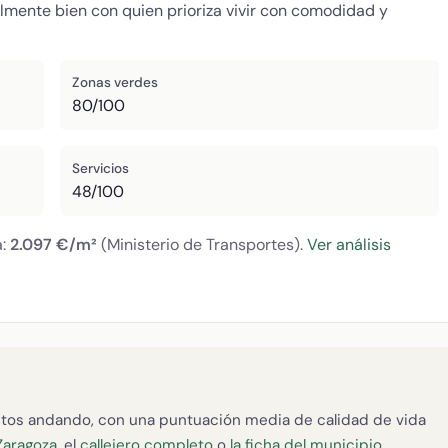
almente bien con quien prioriza vivir con comodidad y
Zonas verdes
80/100
Servicios
48/100
a:
2.097 €/m²
(Ministerio de Transportes).
Ver análisis
tos andando, con una puntuación media de calidad de vida
Zaragoza
, el
callejero completo
o
la ficha del municipio
.