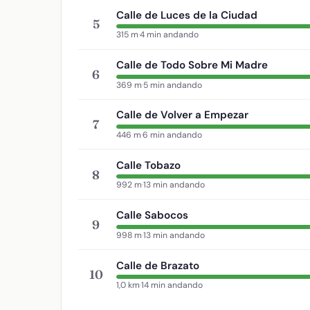
Calle de Luces de la Ciudad
5
315 m
·
4 min andando
Calle de Todo Sobre Mi Madre
6
369 m
·
5 min andando
Calle de Volver a Empezar
7
446 m
·
6 min andando
Calle Tobazo
8
992 m
·
13 min andando
Calle Sabocos
9
998 m
·
13 min andando
Calle de Brazato
10
1,0 km
·
14 min andando