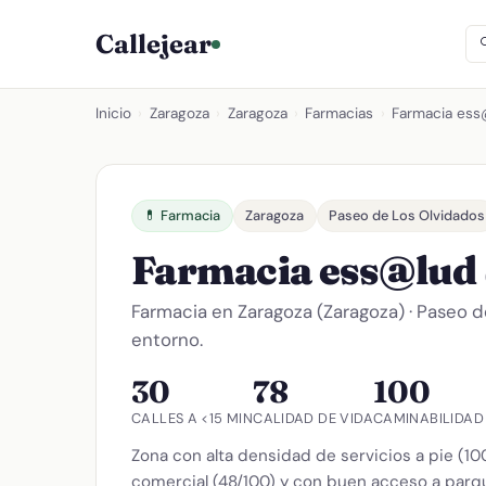
Callejear
Inicio
›
Zaragoza
›
Zaragoza
›
Farmacias
›
Farmacia es
💊 Farmacia
Zaragoza
Paseo de Los Olvidados
Farmacia ess@lud
Farmacia en Zaragoza (Zaragoza) · Paseo d
entorno.
30
78
100
CALLES A <15 MIN
CALIDAD DE VIDA
CAMINABILIDAD
Zona con alta densidad de servicios a pie (1
comercial (48/100) y con buen acceso a parqu