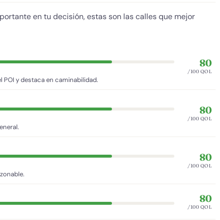
mportante en tu decisión, estas son las calles que mejor
80
/100 QOL
l POI y destaca en caminabilidad.
80
/100 QOL
eneral.
80
/100 QOL
azonable.
80
/100 QOL