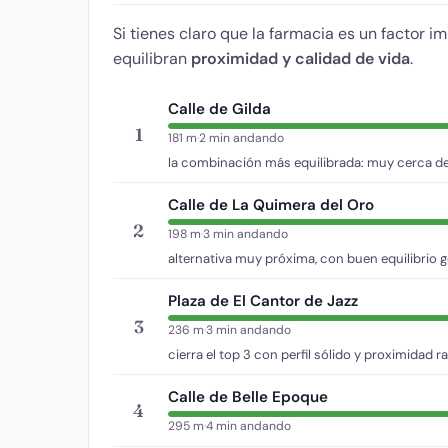
Si tienes claro que la farmacia es un factor i
equilibran
proximidad y calidad de vida
.
Calle de Gilda
1
181 m
·
2 min andando
la combinación más equilibrada: muy cerca de
Calle de La Quimera del Oro
2
198 m
·
3 min andando
alternativa muy próxima, con buen equilibrio g
Plaza de El Cantor de Jazz
3
236 m
·
3 min andando
cierra el top 3 con perfil sólido y proximidad r
Calle de Belle Epoque
4
295 m
·
4 min andando