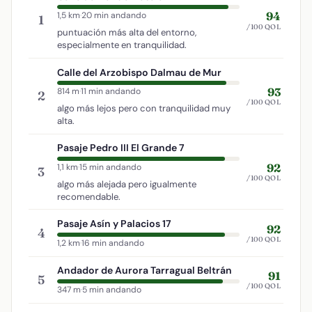
94
1,5 km
·
20 min andando
1
/100 QOL
puntuación más alta del entorno,
especialmente en tranquilidad.
Calle del Arzobispo Dalmau de Mur
93
814 m
·
11 min andando
2
/100 QOL
algo más lejos pero con tranquilidad muy
alta.
Pasaje Pedro III El Grande 7
92
1,1 km
·
15 min andando
3
/100 QOL
algo más alejada pero igualmente
recomendable.
Pasaje Asín y Palacios 17
92
4
/100 QOL
1,2 km
·
16 min andando
Andador de Aurora Tarragual Beltrán
91
5
/100 QOL
347 m
·
5 min andando