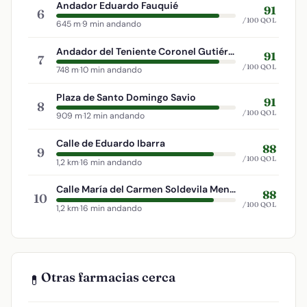
Andador Eduardo Fauquié
91
6
/100 QOL
645 m
·
9 min andando
Andador del Teniente Coronel Gutiérrez Mellado
91
7
/100 QOL
748 m
·
10 min andando
Plaza de Santo Domingo Savio
91
8
/100 QOL
909 m
·
12 min andando
Calle de Eduardo Ibarra
88
9
/100 QOL
1,2 km
·
16 min andando
Calle María del Carmen Soldevila Menéndez
88
10
/100 QOL
1,2 km
·
16 min andando
Otras farmacias cerca
💊