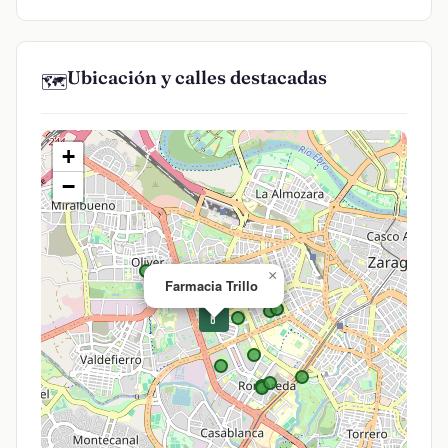
Ubicación y calles destacadas
🗺️
+
−
×
Farmacia Trillo
💊