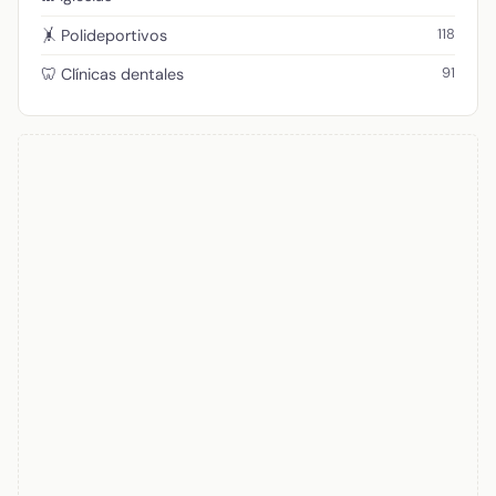
118
🤸 Polideportivos
91
🦷 Clínicas dentales