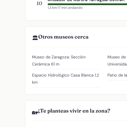
10
1,3 km
·
17 min andando
Otros museos cerca
🏛️
Museo de Zaragoza: Sección
Museo de C
Cerámica
61 m
Universid
Espacio Hidrológico Casa Blanca
1,2
Patio de l
km
¿Te planteas vivir en la zona?
🏡