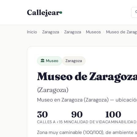
Callejear
Inicio
›
Zaragoza
›
Zaragoza
›
Museos
›
Museo de Zarag
🏛️ Museo
Zaragoza
Museo de Zaragoza:
(Zaragoza)
Museo en Zaragoza (Zaragoza) — ubicación
30
90
100
CALLES A <15 MIN
CALIDAD DE VIDA
CAMINABILIDAD
Zona muy caminable (100/100), de ambiente s