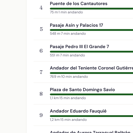
Puente de los Cantautores
4
75 m
·
1 min andando
Pasaje Asín y Palacios 17
5
548 m
·
7 min andando
Pasaje Pedro III El Grande 7
6
551 m
·
7 min andando
Andador del Teniente Coronel Gutiérr
7
769 m
·
10 min andando
Plaza de Santo Domingo Savio
8
1,1 km
·
15 min andando
Andador Eduardo Fauquié
9
1,2 km
·
15 min andando
Andador de Aurora Tarragual Beltrán