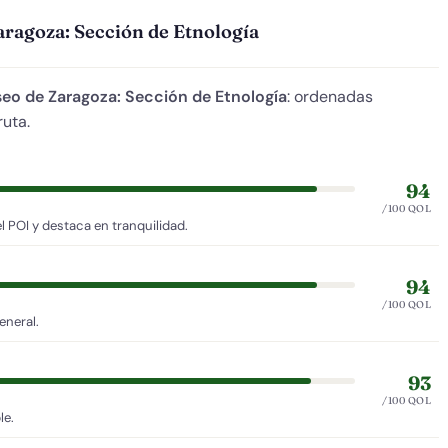
aragoza: Sección de Etnología
eo de Zaragoza: Sección de Etnología
: ordenadas
ruta.
94
/100 QOL
 POI y destaca en tranquilidad.
94
/100 QOL
eneral.
93
/100 QOL
le.