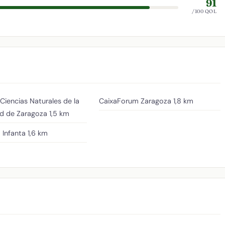
91
/100 QOL
iencias Naturales de la
CaixaForum Zaragoza
1,8 km
ad de Zaragoza
1,5 km
a Infanta
1,6 km