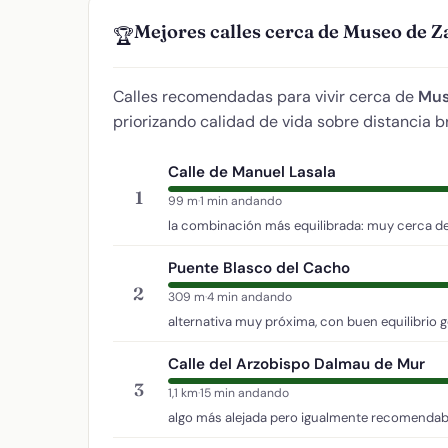
Mejores calles cerca de Museo de Z
🏆
Calles recomendadas para vivir cerca de
Mus
priorizando calidad de vida sobre distancia b
Calle de Manuel Lasala
1
99 m
·
1 min andando
la combinación más equilibrada: muy cerca del
Puente Blasco del Cacho
2
309 m
·
4 min andando
alternativa muy próxima, con buen equilibrio g
Calle del Arzobispo Dalmau de Mur
3
1,1 km
·
15 min andando
algo más alejada pero igualmente recomendab