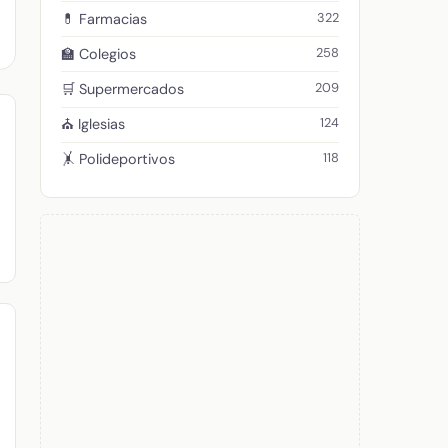
322
💊 Farmacias
258
🏫 Colegios
209
🛒 Supermercados
124
⛪ Iglesias
118
🤸 Polideportivos