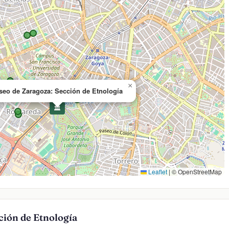
×
eo de Zaragoza: Sección de Etnología
🏛️
Leaflet
|
© OpenStreetMap
ción de Etnología