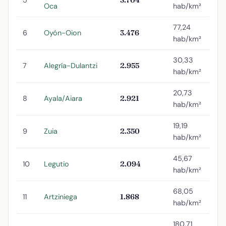
Oca
hab/km²
77,24
6
Oyón-Oion
3.476
hab/km²
30,33
7
Alegría-Dulantzi
2.955
hab/km²
20,73
8
Ayala/Aiara
2.921
hab/km²
19,19
9
Zuia
2.350
hab/km²
45,67
10
Legutio
2.094
hab/km²
68,05
11
Artziniega
1.868
hab/km²
180,71