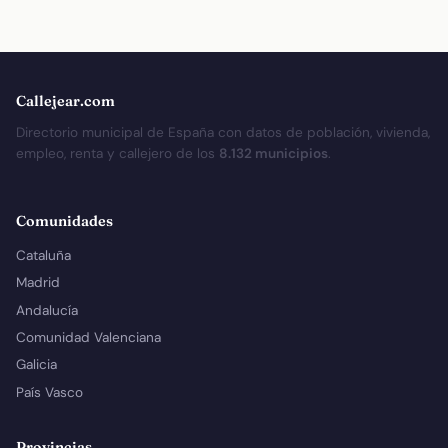
Callejear.com
Directorio municipal de España con datos de población, vivienda,
empleo, renta y callejero de los
8.132 municipios
.
Comunidades
Cataluña
Madrid
Andalucía
Comunidad Valenciana
Galicia
País Vasco
Provincias