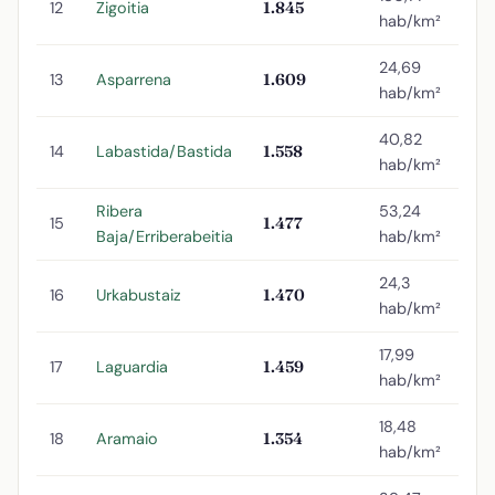
12
Zigoitia
1.845
hab/km²
24,69
13
Asparrena
1.609
hab/km²
40,82
14
Labastida/Bastida
1.558
hab/km²
Ribera
53,24
15
1.477
Baja/Erriberabeitia
hab/km²
24,3
16
Urkabustaiz
1.470
hab/km²
17,99
17
Laguardia
1.459
hab/km²
18,48
18
Aramaio
1.354
hab/km²