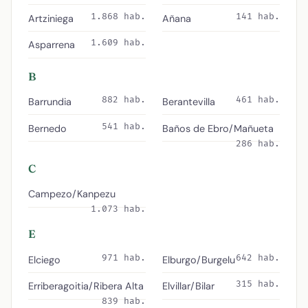
1.868 hab.
141 hab.
Artziniega
Añana
1.609 hab.
Asparrena
B
882 hab.
461 hab.
Barrundia
Berantevilla
541 hab.
Bernedo
Baños de Ebro/Mañueta
286 hab.
C
Campezo/Kanpezu
1.073 hab.
E
971 hab.
642 hab.
Elciego
Elburgo/Burgelu
315 hab.
Erriberagoitia/Ribera Alta
Elvillar/Bilar
839 hab.