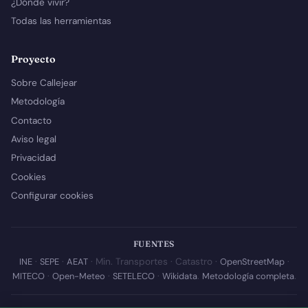
¿Dónde vivir?
Todas las herramientas
Proyecto
Sobre Callejear
Metodología
Contacto
Aviso legal
Privacidad
Cookies
Configurar cookies
FUENTES
INE
·
SEPE
·
AEAT
· Min. Transportes · Catastro ·
OpenStreetMap
·
MITECO
·
Open-Meteo
·
SETELECO
·
Wikidata
.
Metodología completa
.