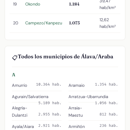
39,47
19
Okondo
1.184
hab/km²
12,62
20
Campezo/Kanpezu
1.073
hab/km²
Todos los municipios de Álava/Araba
📋
A
10.364 hab.
1.354 hab.
Amurrio
Aramaio
Agurain/Salvatierra
Arratzua-Ubarrundia
5.189 hab.
1.056 hab.
Alegría-
Arraia-
2.955 hab.
812 hab.
Dulantzi
Maeztu
2.921 hab.
236 hab.
Ayala/Aiara
Armiñón