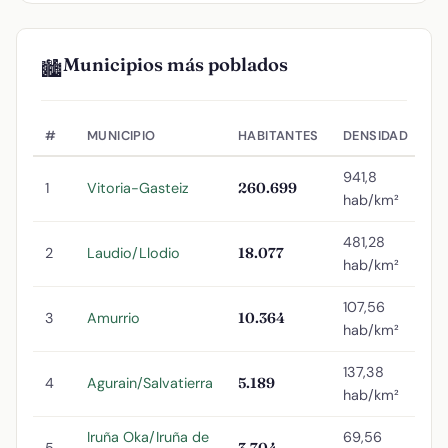
Municipios más poblados
🏙️
#
MUNICIPIO
HABITANTES
DENSIDAD
941,8
1
Vitoria-Gasteiz
260.699
hab/km²
481,28
2
Laudio/Llodio
18.077
hab/km²
107,56
3
Amurrio
10.364
hab/km²
137,38
4
Agurain/Salvatierra
5.189
hab/km²
Iruña Oka/Iruña de
69,56
5
3.704