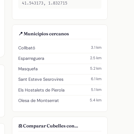
41.543173, 1.832715
📍 Municipios cercanos
3.1 km
Collbató
2.5 km
Esparreguera
5.2 km
Masquefa
6.1 km
Sant Esteve Sesrovires
5.1 km
Els Hostalets de Pierola
5.4 km
Olesa de Montserrat
⚖️ Comparar Cubelles con...