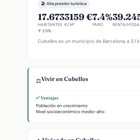
🏖️ Alta presión turística
17.673
3159 €
7.4%
39.24
HABITANTES
€/M²
PARO
RENTA/HOGA
↑ 2.5%
Cubelles es un municipio de Barcelona, a 3.1 k
Vivir en Cubelles
⚖️
✅ Ventajas
Población en crecimiento
Nivel socioeconómico medio-alto