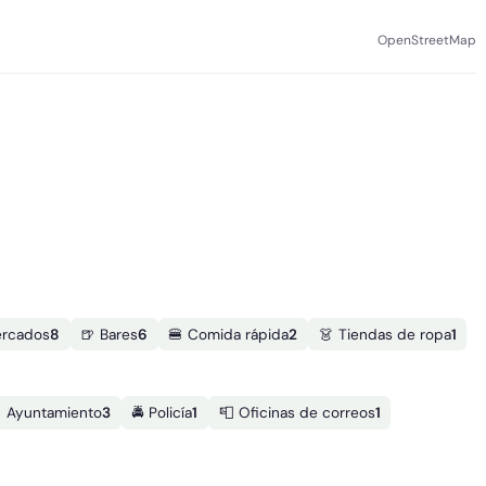
OpenStreetMap
ercados
8
🍺 Bares
6
🍔 Comida rápida
2
👗 Tiendas de ropa
1
️ Ayuntamiento
3
🚔 Policía
1
📮 Oficinas de correos
1