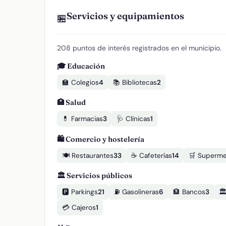
Servicios y equipamientos
🏪
208 puntos de interés registrados en el municipio.
🎓 Educación
🏫 Colegios
4
📚 Bibliotecas
2
🏥 Salud
💊 Farmacias
3
🩺 Clínicas
1
🛍️ Comercio y hostelería
🍽️ Restaurantes
33
☕ Cafeterías
14
🛒 Superm
🏛️ Servicios públicos
🅿️ Parkings
21
⛽ Gasolineras
6
🏦 Bancos
3
🏛
💳 Cajeros
1