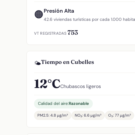
Presión Alta
🟠
42.6 viviendas turísticas por cada 1.000 habit
753
VT REGISTRADAS
Tiempo en Cubelles
🌤️
12°C
Chubascos ligeros
Calidad del aire:
Razonable
PM2.5: 4.8 µg/m³
NO₂: 6.6 µg/m³
O₃: 77 µg/m³