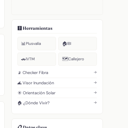
🧮 Herramientas
📊
🏠
Plusvalía
IBI
🚗
🗺️
IVTM
Callejero
→
📡 Checker Fibra
→
🌊 Visor Inundación
→
☀️ Orientación Solar
→
🏠 ¿Dónde Vivir?
📋 Datos clave