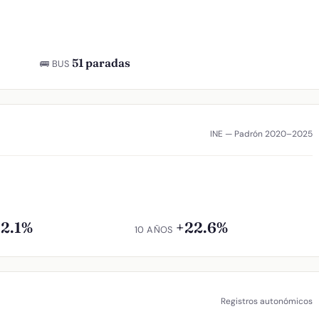
51 paradas
🚌 BUS
INE — Padrón 2020–2025
12.1%
+22.6%
10 AÑOS
Registros autonómicos