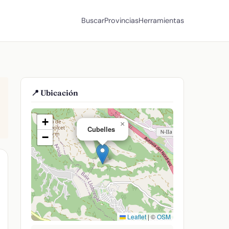
Buscar
Provincias
Herramientas
📍 Ubicación
+
×
Cubelles
−
Leaflet
|
©
OSM