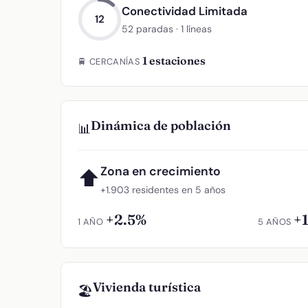
Conectividad Limitada
12
52 paradas · 1 líneas
1 estaciones
🚆 CERCANÍAS
Dinámica de población
📊
Zona en crecimiento
⬆
+1.903 residentes en 5 años
+2.5%
+
1 AÑO
5 AÑOS
Vivienda turística
🏖️