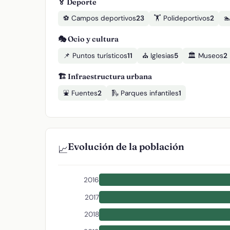
🏅 Deporte
⚽ Campos deportivos
23
🏋️ Polideportivos
2

🎭 Ocio y cultura
📌 Puntos turísticos
11
⛪ Iglesias
5
🏛️ Museos
2
🏗️ Infraestructura urbana
⛲ Fuentes
2
🛝 Parques infantiles
1
Evolución de la población
📈
2016
2017
2018