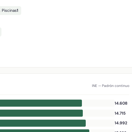
 Piscinas
1
INE — Padrón continuo
14.608
14.715
14.992