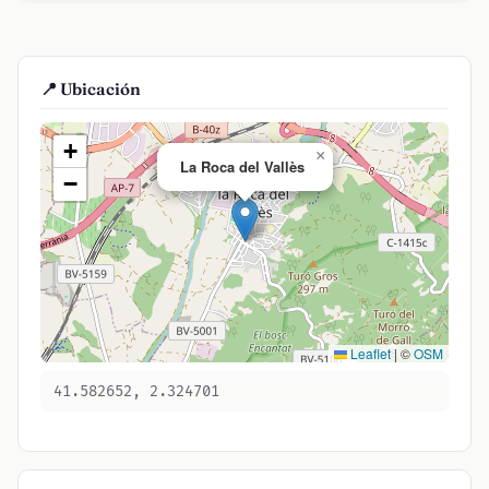
📍 Ubicación
+
×
La Roca del Vallès
−
Leaflet
|
©
OSM
41.582652, 2.324701