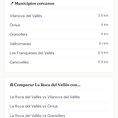
📍 Municipios cercanos
3.8 km
Vilanova del Vallès
4 km
Òrrius
4 km
Granollers
6.1 km
Vallromanes
6.4 km
Les Franqueses del Vallès
5.9 km
Canovelles
⚖️ Comparar La Roca del Vallès con...
La Roca del Vallès vs Vilanova del Vallès
La Roca del Vallès vs Òrrius
La Roca del Vallès vs Granollers