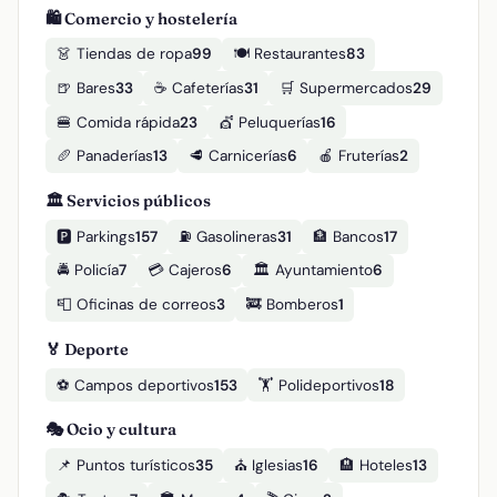
🛍️ Comercio y hostelería
👗 Tiendas de ropa
99
🍽️ Restaurantes
83
🍺 Bares
33
☕ Cafeterías
31
🛒 Supermercados
29
🍔 Comida rápida
23
💇 Peluquerías
16
🥖 Panaderías
13
🥩 Carnicerías
6
🍎 Fruterías
2
🏛️ Servicios públicos
🅿️ Parkings
157
⛽ Gasolineras
31
🏦 Bancos
17
🚔 Policía
7
💳 Cajeros
6
🏛️ Ayuntamiento
6
📮 Oficinas de correos
3
🚒 Bomberos
1
🏅 Deporte
⚽ Campos deportivos
153
🏋️ Polideportivos
18
🎭 Ocio y cultura
📌 Puntos turísticos
35
⛪ Iglesias
16
🏨 Hoteles
13