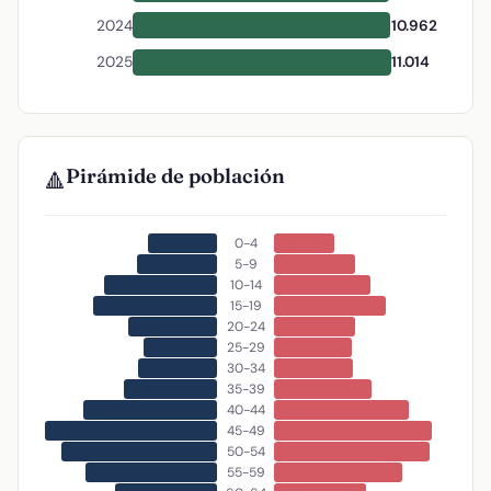
2024
10.962
2025
11.014
Pirámide de población
🔺
0-4
5-9
10-14
15-19
20-24
25-29
30-34
35-39
40-44
45-49
50-54
55-59