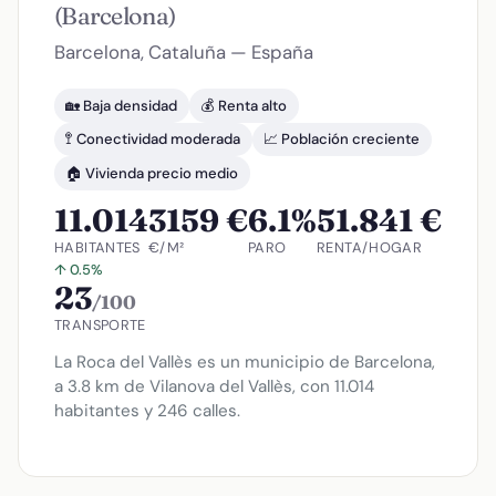
(Barcelona)
Barcelona, Cataluña — España
🏡 Baja densidad
💰 Renta alto
🚏 Conectividad moderada
📈 Población creciente
🏠 Vivienda precio medio
11.014
3159 €
6.1%
51.841 €
HABITANTES
€/M²
PARO
RENTA/HOGAR
↑ 0.5%
23
/100
TRANSPORTE
La Roca del Vallès es un municipio de Barcelona,
a 3.8 km de Vilanova del Vallès, con 11.014
habitantes y 246 calles.