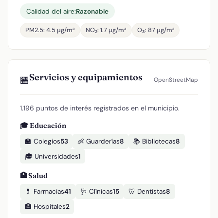
Calidad del aire:
Razonable
PM2.5: 4.5 µg/m³
NO₂: 1.7 µg/m³
O₃: 87 µg/m³
Servicios y equipamientos
🏪
OpenStreetMap
1.196 puntos de interés registrados en el municipio.
🎓 Educación
🏫 Colegios
53
👶 Guarderías
8
📚 Bibliotecas
8
🎓 Universidades
1
🏥 Salud
💊 Farmacias
41
🩺 Clínicas
15
🦷 Dentistas
8
🏥 Hospitales
2