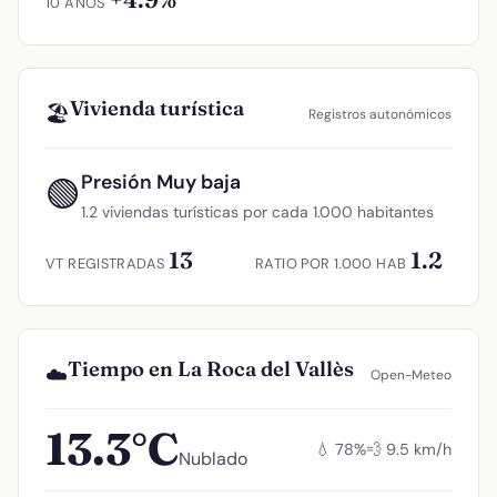
10 AÑOS
Vivienda turística
🏖️
Registros autonómicos
Presión Muy baja
🟢
1.2 viviendas turísticas por cada 1.000 habitantes
13
1.2
VT REGISTRADAS
RATIO POR 1.000 HAB
Tiempo en La Roca del Vallès
☁️
Open-Meteo
13.3°C
💧 78%
💨 9.5 km/h
Nublado