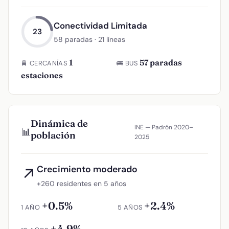
Conectividad Limitada
23
58 paradas · 21 líneas
1
57 paradas
🚆 CERCANÍAS
🚌 BUS
estaciones
Dinámica de
INE — Padrón 2020–
📊
población
2025
Crecimiento moderado
↗
+260 residentes en 5 años
+0.5%
+2.4%
1 AÑO
5 AÑOS
+4.9%