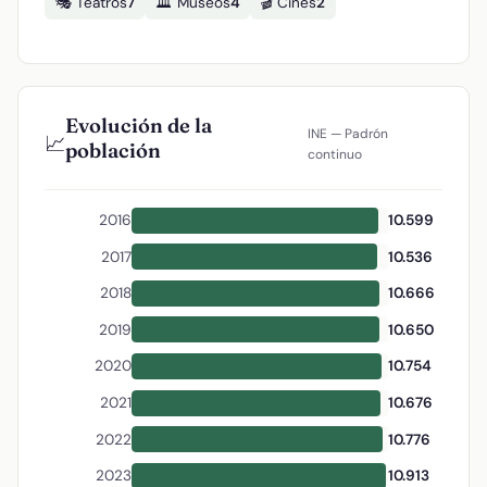
🎭 Teatros
7
🏛️ Museos
4
🎬 Cines
2
Evolución de la
INE — Padrón
📈
población
continuo
2016
10.599
2017
10.536
2018
10.666
2019
10.650
2020
10.754
2021
10.676
2022
10.776
2023
10.913