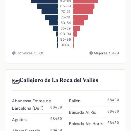
60-64
65-69
70-74
75-79
80-84
85-89
90-94
95-99
100+
🔵 Hombres: 5.535
🔴 Mujeres: 5.479
Callejero de La Roca del Vallès
🗺️
08430
Abadessa Emma de
Bailén
08430
Barcelona (De l')
08430
Baixada Al Riu
08430
Agudes
08430
Baixada Als Horts
08430
Albert Einstein