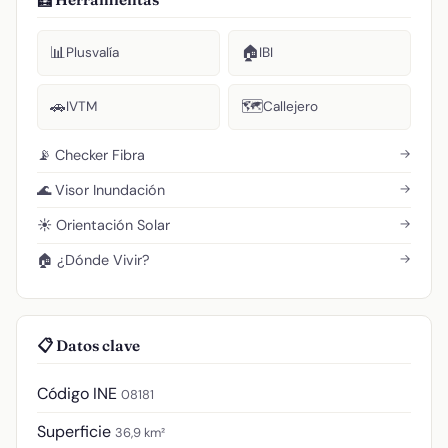
📊
🏠
Plusvalía
IBI
🚗
🗺️
IVTM
Callejero
→
📡 Checker Fibra
→
🌊 Visor Inundación
→
☀️ Orientación Solar
→
🏠 ¿Dónde Vivir?
📋 Datos clave
Código INE
08181
Superficie
36,9 km²