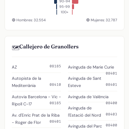
90-94
95-99
100+
🔵 Hombres: 32.554
🔴 Mujeres: 32.787
Callejero de Granollers
🗺️
08185
AZ
Avinguda de Marie Curie
08401
Autopista de la
Avinguda de Sant
08410
08401
Mediterrània
Esteve
Autovia Barcelona - Vic -
Avinguda de València
08185
08400
Ripoll C-17
Avinguda de
08403
Av. d'Enric Prat de la Riba
l'Estació del Nord
08401
- Roger de Flor
08400
Avinguda del Parc