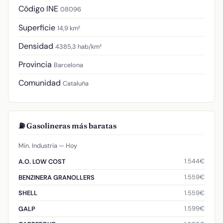
Código INE
08096
Superficie
14,9 km²
Densidad
4385,3 hab/km²
Provincia
Barcelona
Comunidad
Cataluña
⛽ Gasolineras más baratas
Min. Industria — Hoy
1.544€
A.O. LOW COST
1.559€
BENZINERA GRANOLLERS
1.559€
SHELL
1.599€
GALP