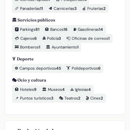
🥖 Panaderías
11
🥩 Carnicerías
3
🍎 Fruterías
2
🏛️ Servicios públicos
🅿️ Parkings
81
🏦 Bancos
16
⛽ Gasolineras
14
💳 Cajeros
6
🚔 Policía
3
📮 Oficinas de correos
1
🚒 Bomberos
1
🏛️ Ayuntamiento
1
🏅 Deporte
⚽ Campos deportivos
45
🏋️ Polideportivos
6
🎭 Ocio y cultura
🏨 Hoteles
9
🏛️ Museos
4
⛪ Iglesias
4
📌 Puntos turísticos
3
🎭 Teatros
2
🎬 Cines
2