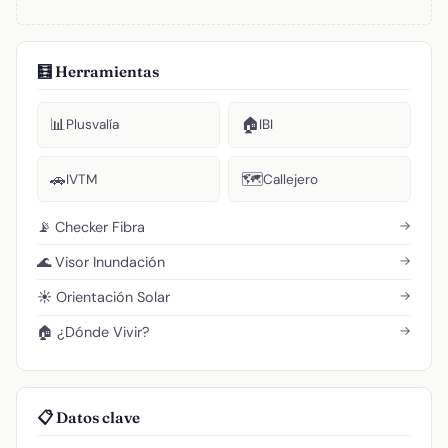
🧮 Herramientas
📊
🏠
Plusvalía
IBI
🚗
🗺️
IVTM
Callejero
→
📡 Checker Fibra
→
🌊 Visor Inundación
→
☀️ Orientación Solar
→
🏠 ¿Dónde Vivir?
📋 Datos clave