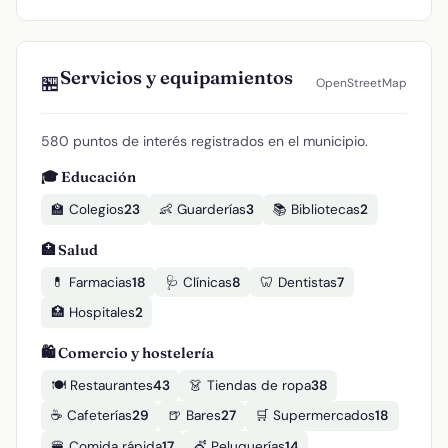
Servicios y equipamientos
🏪
OpenStreetMap
580 puntos de interés registrados en el municipio.
🎓 Educación
🏫 Colegios
23
👶 Guarderías
3
📚 Bibliotecas
2
🏥 Salud
💊 Farmacias
18
🩺 Clínicas
8
🦷 Dentistas
7
🏥 Hospitales
2
🛍️ Comercio y hostelería
🍽️ Restaurantes
43
👗 Tiendas de ropa
38
☕ Cafeterías
29
🍺 Bares
27
🛒 Supermercados
18
🍔 Comida rápida
17
💇 Peluquerías
14