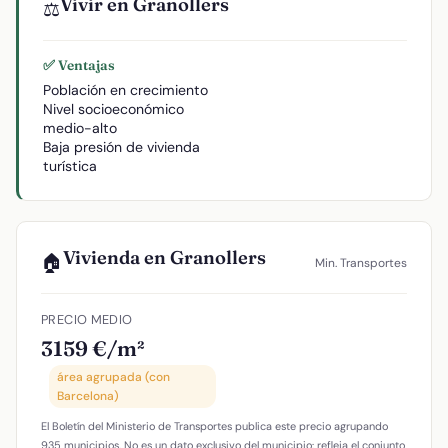
Vivir en Granollers
⚖️
✅ Ventajas
Población en crecimiento
Nivel socioeconómico
medio-alto
Baja presión de vivienda
turística
Vivienda en Granollers
🏠
Min. Transportes
PRECIO MEDIO
3159 €/m²
área agrupada (con
Barcelona)
El Boletín del Ministerio de Transportes publica este precio agrupando
935 municipios. No es un dato exclusivo del municipio: refleja el conjunto