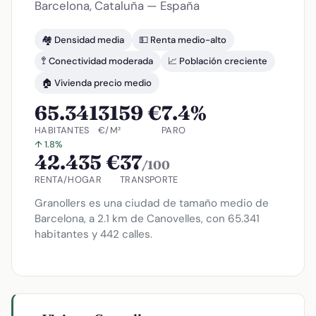
Barcelona, Cataluña — España
🏘️ Densidad media
💵 Renta medio-alto
🚏 Conectividad moderada
📈 Población creciente
🏠 Vivienda precio medio
65.341
3159 €
7.4%
HABITANTES
€/M²
PARO
↑ 1.8%
42.435 €
37
/100
RENTA/HOGAR
TRANSPORTE
Granollers es una ciudad de tamaño medio de
Barcelona, a 2.1 km de Canovelles, con 65.341
habitantes y 442 calles.