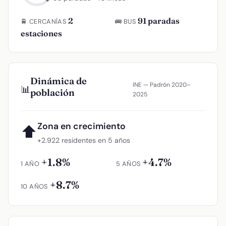
2
91 paradas
🚆 CERCANÍAS
🚌 BUS
estaciones
Dinámica de
INE — Padrón 2020–
📊
población
2025
Zona en crecimiento
⬆
+2.922 residentes en 5 años
+1.8%
+4.7%
1 AÑO
5 AÑOS
+8.7%
10 AÑOS