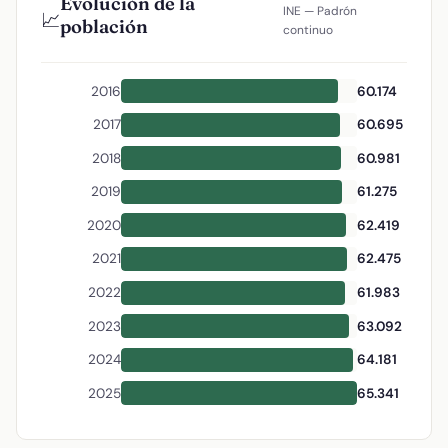
Evolución de la
INE — Padrón
📈
población
continuo
2016
60.174
2017
60.695
2018
60.981
2019
61.275
2020
62.419
2021
62.475
2022
61.983
2023
63.092
2024
64.181
2025
65.341