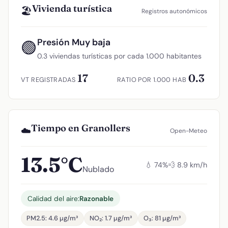
Vivienda turística
🏖️
Registros autonómicos
Presión Muy baja
🟢
0.3 viviendas turísticas por cada 1.000 habitantes
17
0.3
VT REGISTRADAS
RATIO POR 1.000 HAB
Tiempo en Granollers
☁️
Open-Meteo
13.5°C
💧 74%
💨 8.9 km/h
Nublado
Calidad del aire:
Razonable
PM2.5: 4.6 µg/m³
NO₂: 1.7 µg/m³
O₃: 81 µg/m³