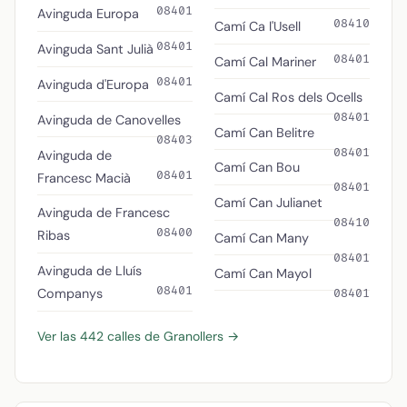
08401
Avinguda Europa
08410
Camí Ca l'Usell
08401
Avinguda Sant Julià
08401
Camí Cal Mariner
08401
Avinguda d'Europa
Camí Cal Ros dels Ocells
08401
Avinguda de Canovelles
Camí Can Belitre
08403
08401
Avinguda de
Camí Can Bou
08401
Francesc Macià
08401
Camí Can Julianet
Avinguda de Francesc
08410
08400
Ribas
Camí Can Many
08401
Avinguda de Lluís
Camí Can Mayol
08401
Companys
08401
Ver las 442 calles de Granollers →