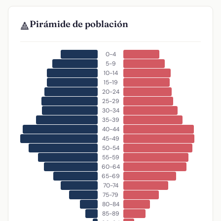
Pirámide de población
🔺
0-4
5-9
10-14
15-19
20-24
25-29
30-34
35-39
40-44
45-49
50-54
55-59
60-64
65-69
70-74
75-79
80-84
85-89