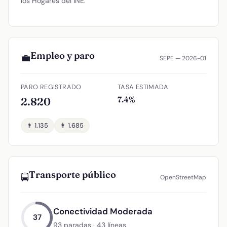
los Hogares del INE.
Empleo y paro
💼
SEPE — 2026-01
PARO REGISTRADO
TASA ESTIMADA
7.4%
2.820
👨 1.135
👩 1.685
Transporte público
🚍
OpenStreetMap
Conectividad Moderada
37
93 paradas · 43 líneas