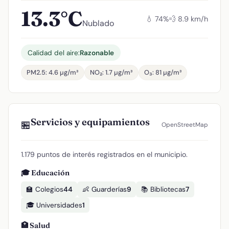
13.3°C
💧 74%
💨 8.9 km/h
Nublado
Calidad del aire:
Razonable
PM2.5: 4.6 µg/m³
NO₂: 1.7 µg/m³
O₃: 81 µg/m³
Servicios y equipamientos
🏪
OpenStreetMap
1.179 puntos de interés registrados en el municipio.
🎓 Educación
🏫 Colegios
44
👶 Guarderías
9
📚 Bibliotecas
7
🎓 Universidades
1
🏥 Salud