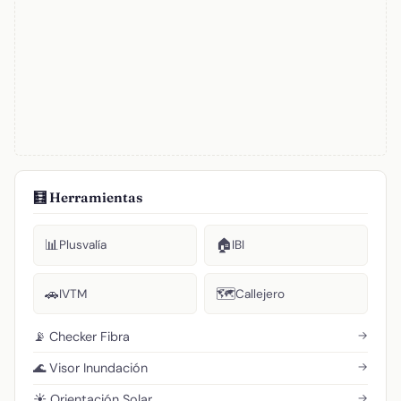
🧮 Herramientas
📊
🏠
Plusvalía
IBI
🚗
🗺️
IVTM
Callejero
→
📡 Checker Fibra
→
🌊 Visor Inundación
→
☀️ Orientación Solar