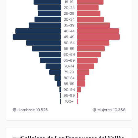
15-19
20-24
25-29
30-34
35-39
40-44
45-49
50-54
55-59
60-64
65-69
70-74
75-79
80-84
85-89
90-94
95-99
100+
🔵 Hombres: 10.525
🔴 Mujeres: 10.356