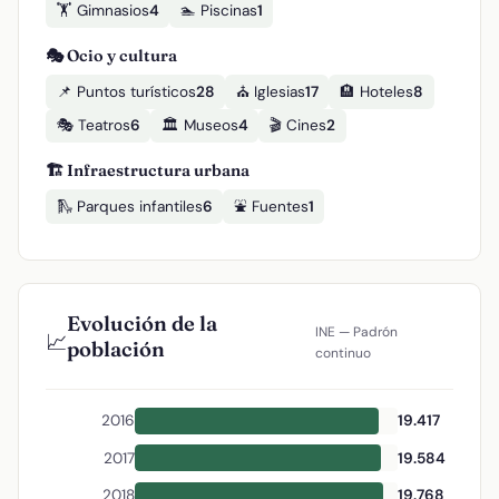
🏋️ Gimnasios
4
🏊 Piscinas
1
🎭 Ocio y cultura
📌 Puntos turísticos
28
⛪ Iglesias
17
🏨 Hoteles
8
🎭 Teatros
6
🏛️ Museos
4
🎬 Cines
2
🏗️ Infraestructura urbana
🛝 Parques infantiles
6
⛲ Fuentes
1
Evolución de la
INE — Padrón
📈
población
continuo
2016
19.417
2017
19.584
2018
19.768