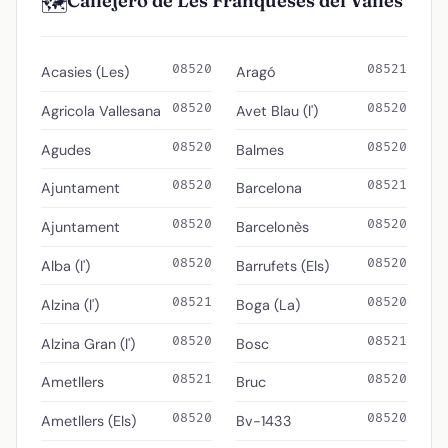
Callejero de Les Franqueses del Vallès
🗺️
08520
08521
Acasies (Les)
Aragó
08520
08520
Agricola Vallesana
Avet Blau (l')
08520
08520
Agudes
Balmes
08520
08521
Ajuntament
Barcelona
08520
08520
Ajuntament
Barcelonès
08520
08520
Alba (l')
Barrufets (Els)
08521
08520
Alzina (l')
Boga (La)
08520
08521
Alzina Gran (l')
Bosc
08521
08520
Ametllers
Bruc
08520
08520
Ametllers (Els)
Bv-1433