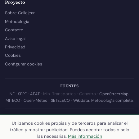
Proyecto
Sobre Callejear
Metodología
Contacto
Aviso legal
Privacidad
Cookies
Configurar cookies
FUENTES
INE
·
SEPE
·
AEAT
· Min. Transportes · Catastro ·
OpenStreetMap
·
MITECO
·
Open-Meteo
·
SETELECO
·
Wikidata
.
Metodología completa
.
© 2026 Callejear.com — Directorio municipal de España con datos
abiertos. Desarrollado y mantenido por
Yoel Castaño
.
Utilizamos cookies propias y de terceros para analizar el
tráfico y mostrar publicidad. Puedes aceptar todas o solo
Última actualización de esta página:
10 de julio de 2026
·
Cómo
las necesarias.
Más información