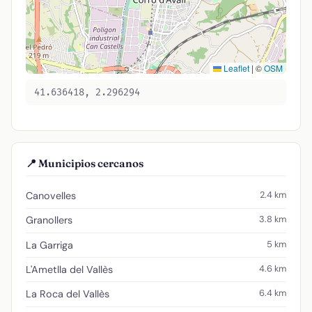
Leaflet
|
©
OSM
41.636418, 2.296294
📍 Municipios cercanos
2.4 km
Canovelles
3.8 km
Granollers
5 km
La Garriga
4.6 km
L'Ametlla del Vallès
6.4 km
La Roca del Vallès