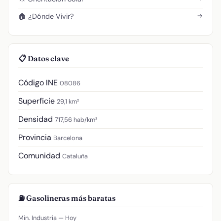
→
🏠 ¿Dónde Vivir?
📋 Datos clave
Código INE
08086
Superficie
29,1 km²
Densidad
717,56 hab/km²
Provincia
Barcelona
Comunidad
Cataluña
⛽ Gasolineras más baratas
Min. Industria — Hoy