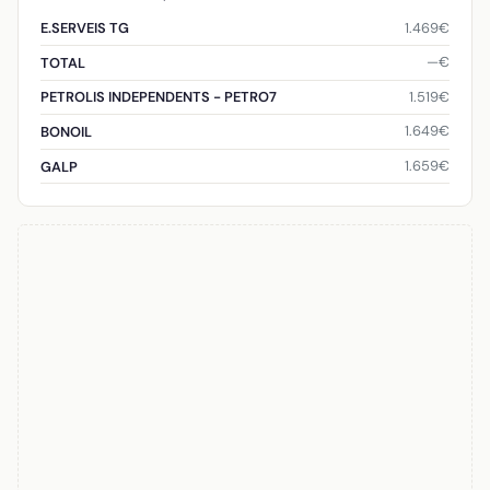
1.469€
E.SERVEIS TG
—€
TOTAL
1.519€
PETROLIS INDEPENDENTS - PETRO7
1.649€
BONOIL
1.659€
GALP