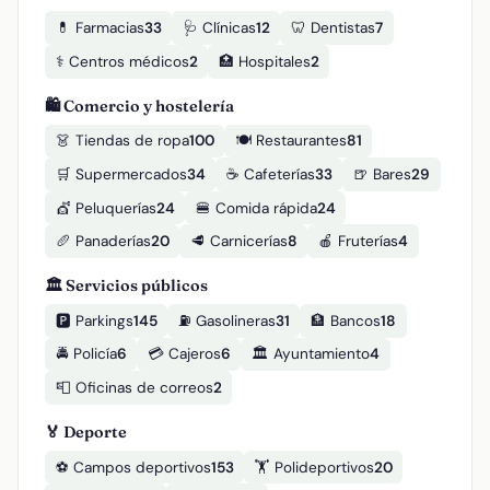
💊 Farmacias
33
🩺 Clínicas
12
🦷 Dentistas
7
⚕️ Centros médicos
2
🏥 Hospitales
2
🛍️ Comercio y hostelería
👗 Tiendas de ropa
100
🍽️ Restaurantes
81
🛒 Supermercados
34
☕ Cafeterías
33
🍺 Bares
29
💇 Peluquerías
24
🍔 Comida rápida
24
🥖 Panaderías
20
🥩 Carnicerías
8
🍎 Fruterías
4
🏛️ Servicios públicos
🅿️ Parkings
145
⛽ Gasolineras
31
🏦 Bancos
18
🚔 Policía
6
💳 Cajeros
6
🏛️ Ayuntamiento
4
📮 Oficinas de correos
2
🏅 Deporte
⚽ Campos deportivos
153
🏋️ Polideportivos
20