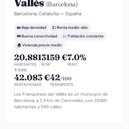
Vallès
(Barcelona)
Barcelona, Cataluña — España
🏡 Baja densidad
💵 Renta medio-alto
🚌 Buena conectividad
📈 Población creciente
🏠 Vivienda precio medio
20.881
3159 €
7.0%
HABITANTES
€/M²
PARO
↑ 0.8%
42.083 €
42
/100
RENTA/HOGAR
TRANSPORTE
Les Franqueses del Vallès es un municipio de
Barcelona, a 2.4 km de Canovelles, con 20.881
habitantes y 685 calles.