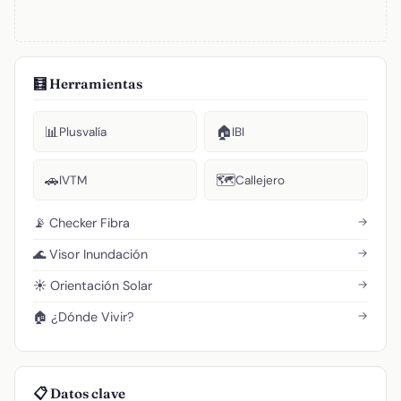
🧮 Herramientas
📊
🏠
Plusvalía
IBI
🚗
🗺️
IVTM
Callejero
→
📡 Checker Fibra
→
🌊 Visor Inundación
→
☀️ Orientación Solar
→
🏠 ¿Dónde Vivir?
📋 Datos clave