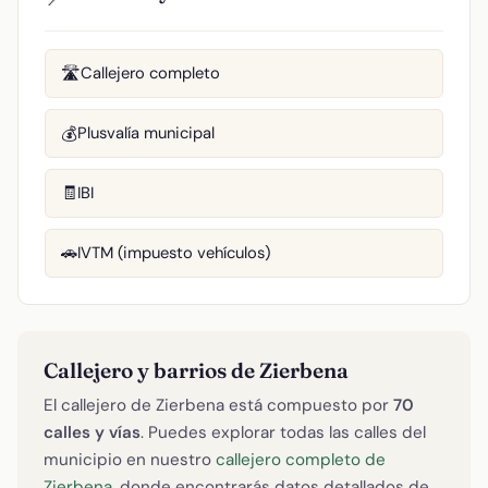
Callejero completo
🛣️
Plusvalía municipal
💰
IBI
🧾
IVTM (impuesto vehículos)
🚗
Callejero y barrios de Zierbena
El callejero de Zierbena está compuesto por
70
calles y vías
. Puedes explorar todas las calles del
municipio en nuestro
callejero completo de
Zierbena
, donde encontrarás datos detallados de