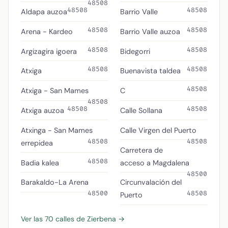
48508
48508
48508
Aldapa auzoa
Barrio Valle
48508
48508
Arena - Kardeo
Barrio Valle auzoa
48508
48508
Argizagira igoera
Bidegorri
48508
48508
Atxiga
Buenavista taldea
48508
Atxiga - San Mames
C
48508
48508
48508
Atxiga auzoa
Calle Sollana
Atxinga - San Mames
Calle Virgen del Puerto
48508
48508
errepidea
Carretera de
48508
Badia kalea
acceso a Magdalena
48500
Barakaldo-La Arena
Circunvalación del
48500
48508
Puerto
Ver las 70 calles de Zierbena →