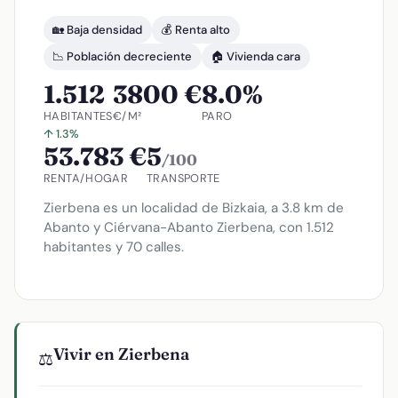
🏡 Baja densidad
💰 Renta alto
📉 Población decreciente
🏠 Vivienda cara
1.512
3800 €
8.0%
HABITANTES
€/M²
PARO
↑ 1.3%
53.783 €
5
/100
RENTA/HOGAR
TRANSPORTE
Zierbena es un localidad de Bizkaia, a 3.8 km de
Abanto y Ciérvana-Abanto Zierbena, con 1.512
habitantes y 70 calles.
Vivir en Zierbena
⚖️