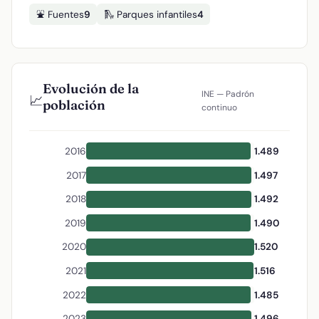
⛲ Fuentes
9
🛝 Parques infantiles
4
Evolución de la
INE — Padrón
📈
población
continuo
2016
1.489
2017
1.497
2018
1.492
2019
1.490
2020
1.520
2021
1.516
2022
1.485
2023
1.496