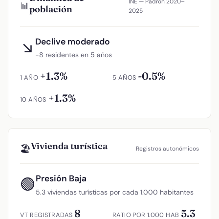
INE — Padrón 2020–
📊
población
2025
Declive moderado
↘
−8 residentes en 5 años
+1.3%
-0.5%
1 AÑO
5 AÑOS
+1.3%
10 AÑOS
Vivienda turística
🏖️
Registros autonómicos
Presión Baja
🟢
5.3 viviendas turísticas por cada 1.000 habitantes
8
5.3
VT REGISTRADAS
RATIO POR 1.000 HAB