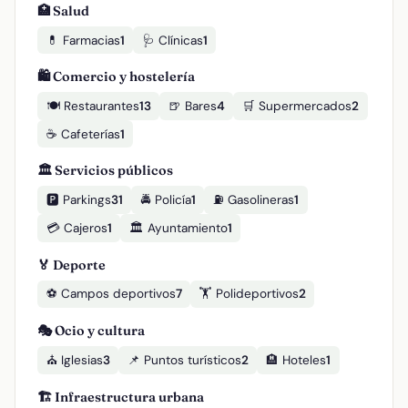
🏥 Salud
💊 Farmacias
1
🩺 Clínicas
1
🛍️ Comercio y hostelería
🍽️ Restaurantes
13
🍺 Bares
4
🛒 Supermercados
2
☕ Cafeterías
1
🏛️ Servicios públicos
🅿️ Parkings
31
🚔 Policía
1
⛽ Gasolineras
1
💳 Cajeros
1
🏛️ Ayuntamiento
1
🏅 Deporte
⚽ Campos deportivos
7
🏋️ Polideportivos
2
🎭 Ocio y cultura
⛪ Iglesias
3
📌 Puntos turísticos
2
🏨 Hoteles
1
🏗️ Infraestructura urbana