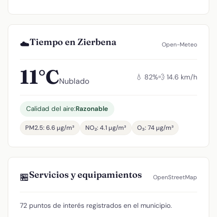
Tiempo en Zierbena
☁️
Open-Meteo
11°C
💧 82%
💨 14.6 km/h
Nublado
Calidad del aire:
Razonable
PM2.5: 6.6 µg/m³
NO₂: 4.1 µg/m³
O₃: 74 µg/m³
Servicios y equipamientos
🏪
OpenStreetMap
72 puntos de interés registrados en el municipio.