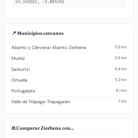
43.348592, -3.085262
📍 Municipios cercanos
3.8 km
Abanto y Ciérvana-Abanto Zierbena
3.9 km
Muskiz
4.4 km
Santurtzi
5.2 km
Ortuella
6.1 km
Portugalete
7 km
Valle de Trápaga-Trapagaran
⚖️ Comparar Zierbena con...