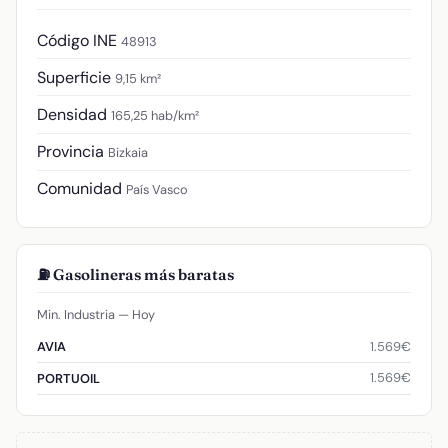
Código INE
48913
Superficie
9,15 km²
Densidad
165,25 hab/km²
Provincia
Bizkaia
Comunidad
País Vasco
⛽ Gasolineras más baratas
Min. Industria — Hoy
1.569€
AVIA
1.569€
PORTUOIL