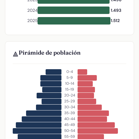
2024
1.493
2025
1.512
Pirámide de población
🔺
0-4
5-9
10-14
15-19
20-24
25-29
30-34
35-39
40-44
45-49
50-54
55-59