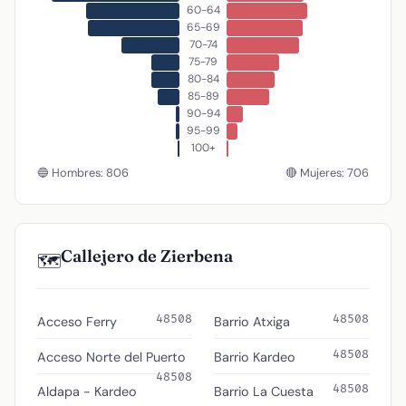
60-64
65-69
70-74
75-79
80-84
85-89
90-94
95-99
100+
🔵 Hombres: 806
🔴 Mujeres: 706
Callejero de Zierbena
🗺️
48508
48508
Acceso Ferry
Barrio Atxiga
48508
Acceso Norte del Puerto
Barrio Kardeo
48508
48508
Aldapa - Kardeo
Barrio La Cuesta