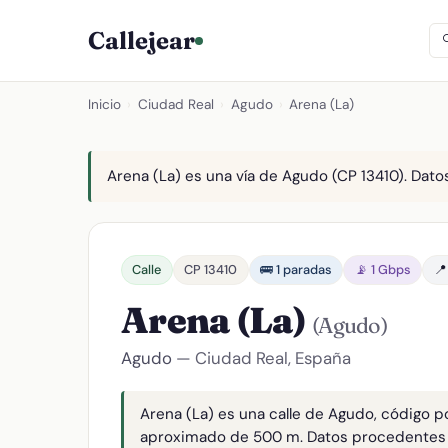
Callejear
Inicio
›
Ciudad Real
›
Agudo
›
Arena (La)
Arena (La) es una vía de Agudo (CP 13410). Datos
Calle
CP 13410
🚌 1 paradas
📡 1 Gbps
📍
Arena (La)
(Agudo)
Agudo
— Ciudad Real, España
Arena (La) es una calle de Agudo, código p
aproximado de 500 m. Datos procedentes