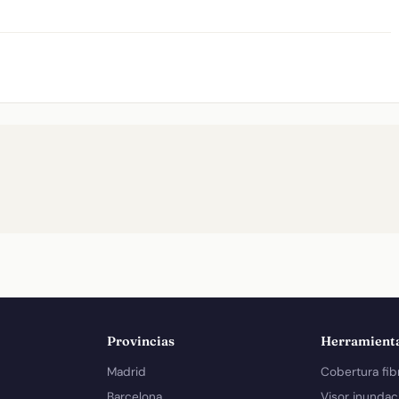
Provincias
Herramient
Madrid
Cobertura fib
Barcelona
Visor inundac