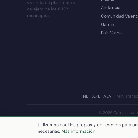
vivienda, empleo, renta y
Andalucía
callejero de los
8.132
municipios
.
Comunidad Valenc
Galicia
País Vasco
INE
·
SEPE
·
AEAT
· Min. Transp
© 2026 Callejear.com
Últim
Utilizamos cookies propias y de terceros para ana
necesarias.
Más información