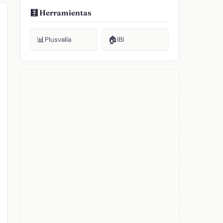
🧮 Herramientas
📊
🏠
Plusvalía
IBI