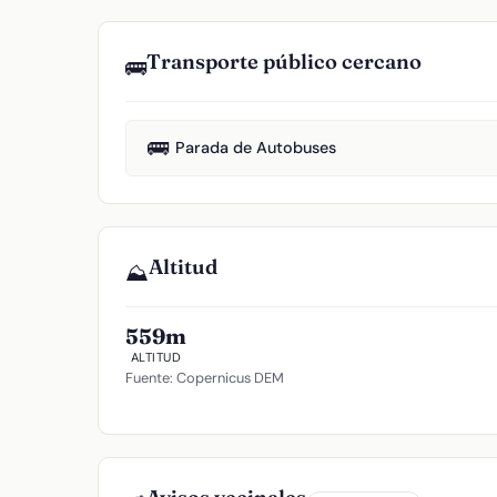
Transporte público cercano
🚌
🚌
Parada de Autobuses
Altitud
⛰️
559m
ALTITUD
Fuente: Copernicus DEM