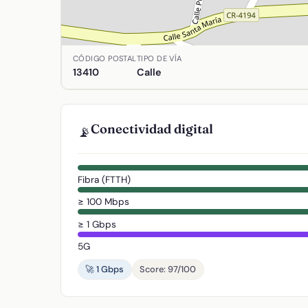
Ubicación de Arena (La) en Agudo, Ciudad Real. 
CÓDIGO POSTAL
TIPO DE VÍA
13410
Calle
Conectividad digital
📡
Fibra (FTTH)
≥ 100 Mbps
≥ 1 Gbps
5G
🚀 1 Gbps
Score: 97/100