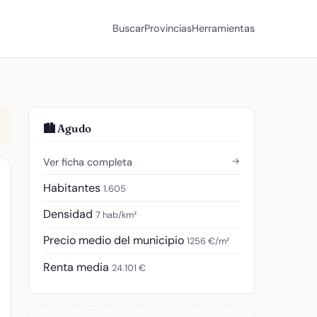
Buscar
Provincias
Herramientas
🏙️ Agudo
→
Ver ficha completa
Habitantes
1.605
Densidad
7 hab/km²
Precio medio del municipio
1256 €/m²
Renta media
24.101 €