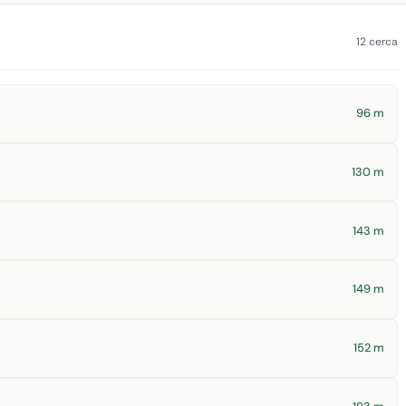
12 cerca
96 m
130 m
143 m
149 m
152 m