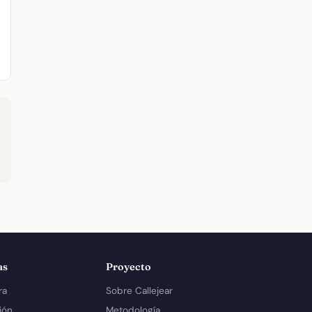
as
Proyecto
ra
Sobre Callejear
ión
Metodología