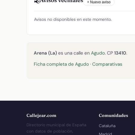
Avisos vecinales
📢
+ Nuevo aviso
Avisos no disponibles en este momento.
Arena (La)
es una calle en
Agudo
. CP
13410
.
Ficha completa de Agudo
·
Comparativas
Callejear.com
Comunidades
Directorio municipal de España
Cataluña
con datos de población,
Madrid