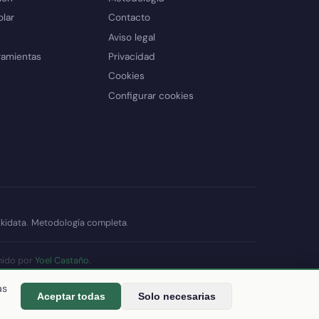
olar
Contacto
Aviso legal
ramientas
Privacidad
Cookies
Configurar cookies
kidata
.
Metodología completa
.
nido por
Yoel Castaño
.
datos
as
Aceptar todas
Solo necesarias