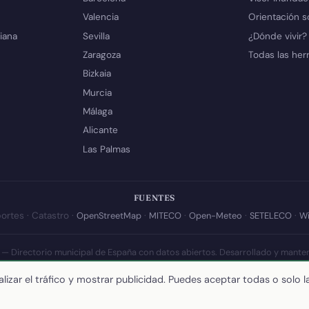
Valencia
Orientación s
iana
Sevilla
¿Dónde vivir?
Zaragoza
Todas las her
Bizkaia
Murcia
Málaga
Alicante
Las Palmas
FUENTES
ortes · Catastro ·
OpenStreetMap
·
MITECO
·
Open-Meteo
·
SETELECO
·
Wi
 — Directorio municipal de España con datos abiertos. Desarrollado y mante
a actualización de esta página:
10 de julio de 2026
·
Cómo calculamos los 
lizar el tráfico y mostrar publicidad. Puedes aceptar todas o solo l