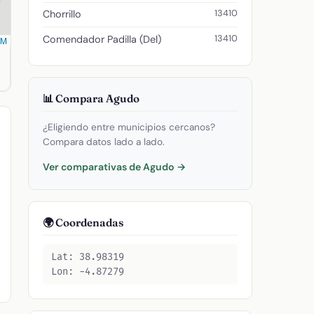
13410
Chorrillo
13410
Comendador Padilla (Del)
SM
265019097. Código postal: 13410.
📊 Compara Agudo
¿Eligiendo entre municipios cercanos?
Compara datos lado a lado.
Ver comparativas de Agudo →
🌍 Coordenadas
Lat: 38.98319
Lon: -4.87279