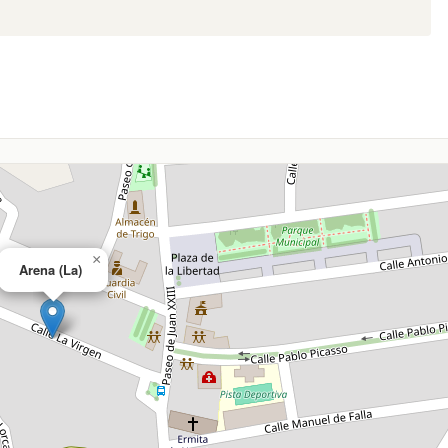
×
Arena (La)