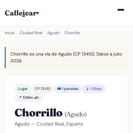
Callejear
Inicio
›
Ciudad Real
›
Agudo
›
Chorrillo
Chorrillo es una vía de Agudo (CP 13410). Datos a julio
2026.
Lugar
CP 13410
🚌 1 paradas
📡 1 Gbps
📍 559m alt.
Chorrillo
(Agudo)
Agudo
— Ciudad Real, España