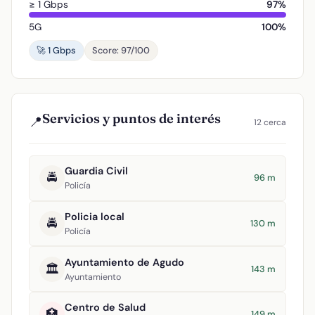
≥ 1 Gbps
97%
5G
100%
🚀 1 Gbps
Score: 97/100
Servicios y puntos de interés
📍
12 cerca
Guardia Civil
🚔
96 m
Policía
Policia local
🚔
130 m
Policía
Ayuntamiento de Agudo
🏛️
143 m
Ayuntamiento
Centro de Salud
🏥
149 m