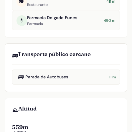
🍽️
411 m
Restaurante
Farmacia Delgado Funes
💊
490 m
Farmacia
Transporte público cercano
🚌
🚌
Parada de Autobuses
111m
Altitud
⛰️
559m