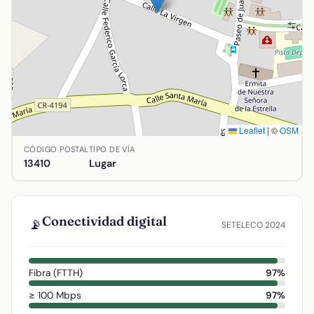
Leaflet
|
©
OSM
Ubicación de Chorrillo en Agudo, Ciudad Real. Coordenada
CÓDIGO POSTAL
TIPO DE VÍA
13410
Lugar
Conectividad digital
📡
SETELECO 2024
Fibra (FTTH)
97%
≥ 100 Mbps
97%