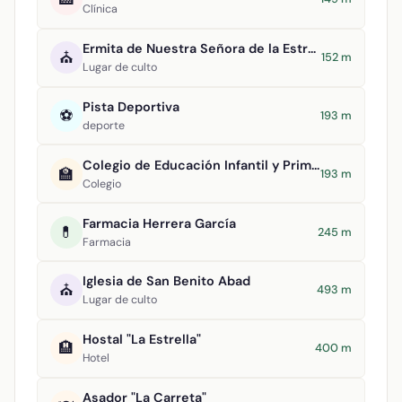
Clínica
Ermita de Nuestra Señora de la Estrella
⛪
152 m
Lugar de culto
Pista Deportiva
⚽
193 m
deporte
Colegio de Educación Infantil y Primaria Virgen de la Estrella
🏫
193 m
Colegio
Farmacia Herrera García
💊
245 m
Farmacia
Iglesia de San Benito Abad
⛪
493 m
Lugar de culto
Hostal "La Estrella"
🏨
400 m
Hotel
Asador "La Carreta"