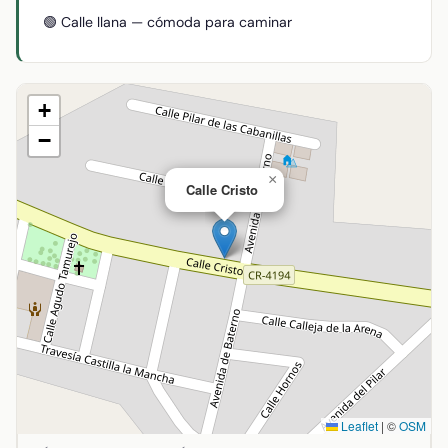
🟢 Calle llana — cómoda para caminar
+
−
×
Calle Cristo
Leaflet
|
©
OSM
Ubicación de Calle Cristo en Agudo, Ciudad Real. Coorden