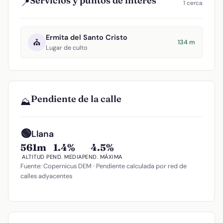
Servicios y puntos de interés
📍
1 cerca
Ermita del Santo Cristo
⛪
134 m
Lugar de culto
Pendiente de la calle
⛰️
🟢
Llana
561m
1.4%
4.5%
ALTITUD
PEND. MEDIA
PEND. MÁXIMA
Fuente: Copernicus DEM · Pendiente calculada por red de
calles adyacentes