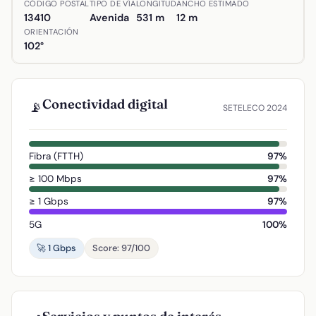
CÓDIGO POSTAL
TIPO DE VÍA
LONGITUD
ANCHO ESTIMADO
13410
Avenida
531 m
12 m
ORIENTACIÓN
102°
Conectividad digital
📡
SETELECO 2024
Fibra (FTTH)
97%
≥ 100 Mbps
97%
≥ 1 Gbps
97%
5G
100%
🚀 1 Gbps
Score: 97/100