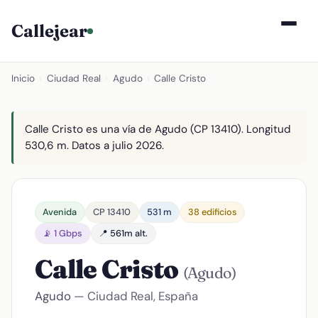
Callejear
Inicio
›
Ciudad Real
›
Agudo
›
Calle Cristo
Calle Cristo es una vía de Agudo (CP 13410). Longitud
530,6 m. Datos a julio 2026.
Avenida
CP 13410
531 m
38 edificios
📡 1 Gbps
📍 561m alt.
Calle Cristo
(Agudo)
Agudo
— Ciudad Real, España