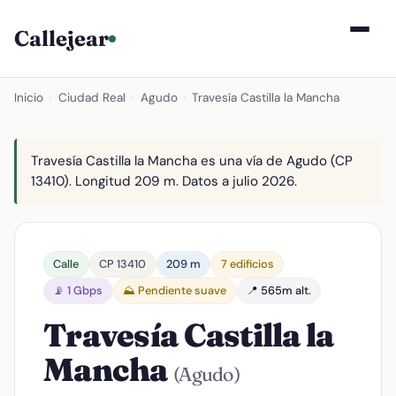
Callejear
Inicio
›
Ciudad Real
›
Agudo
›
Travesía Castilla la Mancha
Travesía Castilla la Mancha es una vía de Agudo (CP
13410). Longitud 209 m. Datos a julio 2026.
Calle
CP 13410
209 m
7 edificios
📡 1 Gbps
⛰️ Pendiente suave
📍 565m alt.
Travesía Castilla la
Mancha
(Agudo)