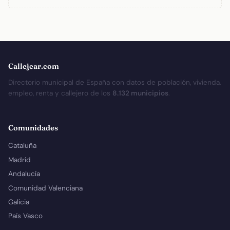
Callejear.com
Directorio municipal de España con datos de población, vivienda,
empleo, renta y callejero de los
8.132 municipios
.
Comunidades
Cataluña
Madrid
Andalucía
Comunidad Valenciana
Galicia
País Vasco