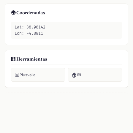
🌍 Coordenadas
Lat: 38.98142
Lon: -4.8811
🧮 Herramientas
📊
🏠
Plusvalía
IBI