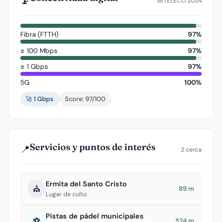
📡
SETELECO 2024
Fibra (FTTH)
97%
≥ 100 Mbps
97%
≥ 1 Gbps
97%
5G
100%
🚀 1 Gbps
Score: 97/100
Servicios y puntos de interés
📍
2 cerca
Ermita del Santo Cristo
⛪
89 m
Lugar de culto
Pistas de pádel municipales
⚽
524 m