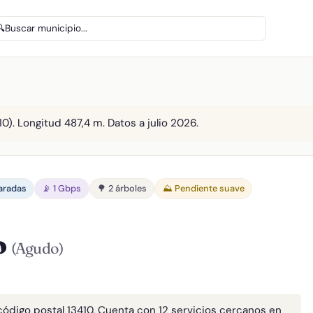
🔍
Buscar municipio...
0). Longitud 487,4 m. Datos a julio 2026.
paradas
📡 1 Gbps
🌳 2 árboles
⛰️ Pendiente suave
o
(Agudo)
 código postal 13410. Cuenta con 12 servicios cercanos en