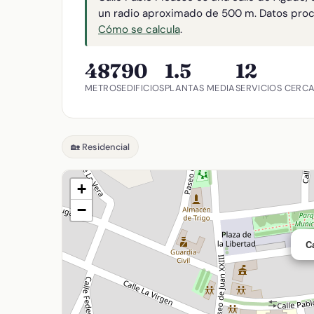
un radio aproximado de 500 m. Datos pro
Cómo se calcula
.
487
90
1.5
12
METROS
EDIFICIOS
PLANTAS MEDIA
SERVICIOS CERC
🏡 Residencial
+
−
C