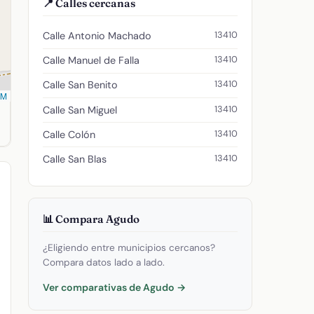
📍 Calles cercanas
13410
Calle Antonio Machado
13410
Calle Manuel de Falla
13410
Calle San Benito
SM
 -4.869537177777777. Código postal: 13410.
13410
Calle San Miguel
13410
Calle Colón
13410
Calle San Blas
📊 Compara Agudo
¿Eligiendo entre municipios cercanos?
Compara datos lado a lado.
Ver comparativas de Agudo →