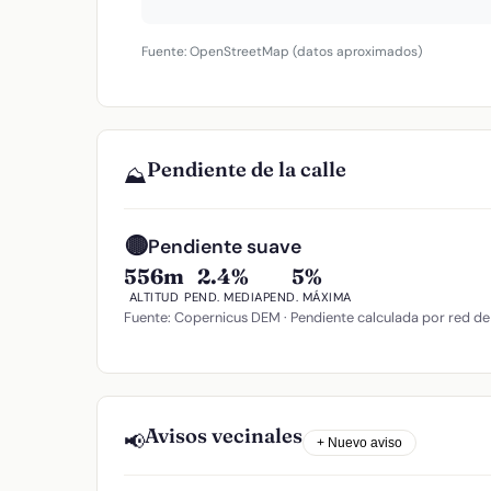
Fuente: OpenStreetMap (datos aproximados)
Pendiente de la calle
⛰️
🟡
Pendiente suave
556m
2.4%
5%
ALTITUD
PEND. MEDIA
PEND. MÁXIMA
Fuente: Copernicus DEM · Pendiente calculada por red de
Avisos vecinales
📢
+ Nuevo aviso