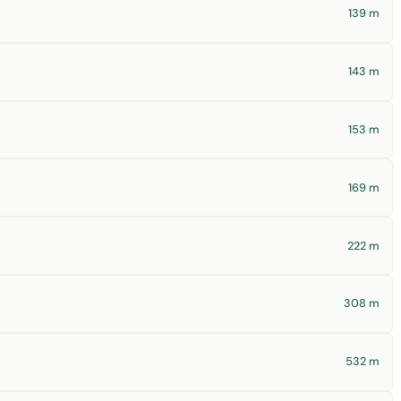
139 m
143 m
153 m
169 m
222 m
308 m
532 m