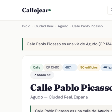
Callejear
Inicio
›
Ciudad Real
›
Agudo
›
Calle Pablo Picasso
Calle Pablo Picasso es una vía de Agudo (CP 1341
Calle
CP 13410
487 m
90 edificios
🚌 1 
📍 556m alt.
Calle Pablo Picass
Agudo
— Ciudad Real, España
Calle Pablo Picasso es una calle de Agudo,