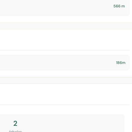
566 m
186m
2
árboles