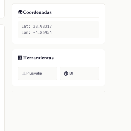
🌍 Coordenadas
Lat: 38.98317
Lon: -4.86954
🧮 Herramientas
📊
🏠
Plusvalía
IBI