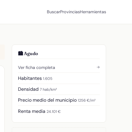
Buscar
Provincias
Herramientas
🏙️ Agudo
→
Ver ficha completa
Habitantes
1.605
Densidad
7 hab/km²
Precio medio del municipio
1256 €/m²
Renta media
24.101 €