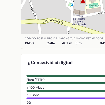
Ubicación de Calle Pablo Picasso en Agudo, Ciu
CÓDIGO POSTAL
TIPO DE VÍA
LONGITUD
ANCHO ESTIMADO
ORI
13410
Calle
487 m
8 m
84
Conectividad digital
📡
Fibra (FTTH)
≥ 100 Mbps
≥ 1 Gbps
5G