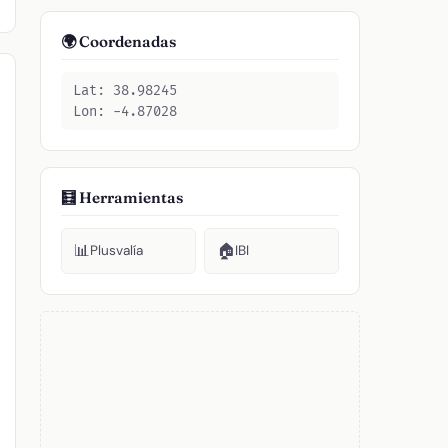
🌍 Coordenadas
Lat: 38.98245
Lon: -4.87028
🧮 Herramientas
📊
🏠
Plusvalía
IBI