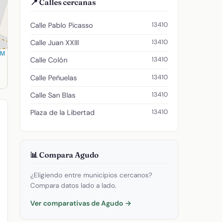
📍 Calles cercanas
13410
Calle Pablo Picasso
13410
Calle Juan XXIII
SM
13410
Calle Colón
702768999999995. Código postal: 13410.
13410
Calle Peñuelas
13410
Calle San Blas
13410
Plaza de la Libertad
📊 Compara Agudo
¿Eligiendo entre municipios cercanos?
Compara datos lado a lado.
Ver comparativas de Agudo →