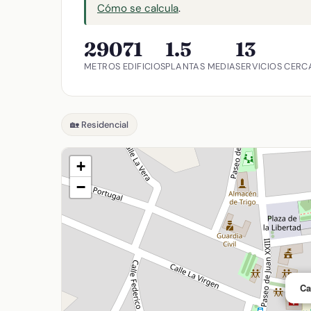
Cómo se calcula
.
290
71
1.5
13
METROS
EDIFICIOS
PLANTAS MEDIA
SERVICIOS CERC
🏡 Residencial
+
−
Ca