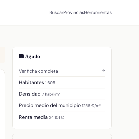
Buscar
Provincias
Herramientas
🏙️ Agudo
→
Ver ficha completa
Habitantes
1.605
Densidad
7 hab/km²
Precio medio del municipio
1256 €/m²
Renta media
24.101 €