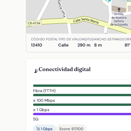
Ubicación de Calle Manuel de Falla en Agudo, C
CÓDIGO POSTAL
TIPO DE VÍA
LONGITUD
ANCHO ESTIMADO
ORI
13410
Calle
290 m
8 m
81°
Conectividad digital
📡
Fibra (FTTH)
≥ 100 Mbps
≥ 1 Gbps
5G
🚀 1 Gbps
Score: 97/100