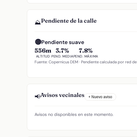
Pendiente de la calle
⛰️
🟡
Pendiente suave
556m
3.7%
7.8%
ALTITUD
PEND. MEDIA
PEND. MÁXIMA
Fuente: Copernicus DEM · Pendiente calculada por red de
Avisos vecinales
📢
+ Nuevo aviso
Avisos no disponibles en este momento.