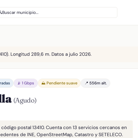
🔍
Buscar municipio...
410). Longitud 289,6 m. Datos a julio 2026.
aradas
📡 1 Gbps
⛰️ Pendiente suave
📍 556m alt.
lla
(Agudo)
, código postal 13410. Cuenta con 13 servicios cercanos en
cedentes de INE, OpenStreetMap, Catastro y SETELECO.