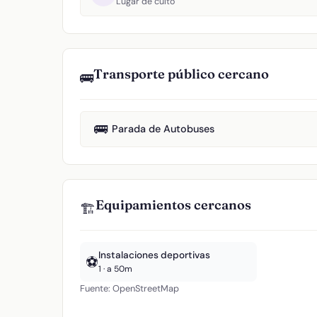
Lugar de culto
Transporte público cercano
🚌
🚌
Parada de Autobuses
Equipamientos cercanos
🏗️
Instalaciones deportivas
⚽
1 · a 50m
Fuente: OpenStreetMap