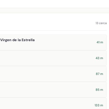
13 cerca
Virgen de la Estrella
41 m
43 m
87 m
85 m
133 m