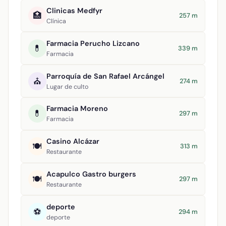
Clinicas Medfyr
🏥
257 m
Clínica
Farmacia Perucho Lizcano
💊
339 m
Farmacia
Parroquía de San Rafael Arcángel
⛪
274 m
Lugar de culto
Farmacia Moreno
💊
297 m
Farmacia
Casino Alcázar
🍽️
313 m
Restaurante
Acapulco Gastro burgers
🍽️
297 m
Restaurante
deporte
⚽
294 m
deporte