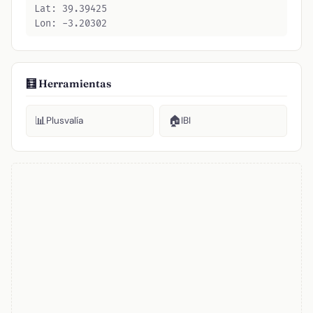
Lat: 39.39425
Lon: -3.20302
🧮 Herramientas
📊
🏠
Plusvalía
IBI