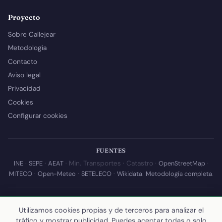
Proyecto
Sobre Callejear
Metodología
Contacto
Aviso legal
Privacidad
Cookies
Configurar cookies
FUENTES
INE
·
SEPE
·
AEAT
· Min. Transportes · Catastro ·
OpenStreetMap
·
MITECO
·
Open-Meteo
·
SETELECO
·
Wikidata
.
Metodología completa
.
© 2026 Callejear.com — Directorio municipal de España con datos
Utilizamos cookies propias y de terceros para analizar el
abiertos. Desarrollado y mantenido por
Yoel Castaño
.
tráfico y mostrar publicidad. Puedes aceptar todas o solo