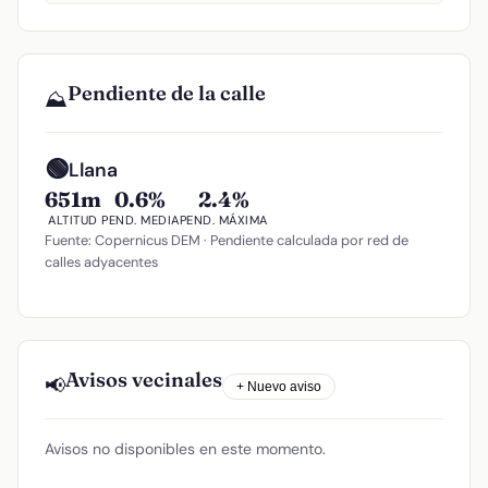
Pendiente de la calle
⛰️
🟢
Llana
651m
0.6%
2.4%
ALTITUD
PEND. MEDIA
PEND. MÁXIMA
Fuente: Copernicus DEM · Pendiente calculada por red de
calles adyacentes
Avisos vecinales
📢
+ Nuevo aviso
Avisos no disponibles en este momento.