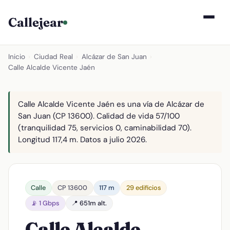
Callejear
Inicio
›
Ciudad Real
›
Alcázar de San Juan
›
Calle Alcalde Vicente Jaén
Calle Alcalde Vicente Jaén es una vía de Alcázar de
San Juan (CP 13600). Calidad de vida 57/100
(tranquilidad 75, servicios 0, caminabilidad 70).
Longitud 117,4 m. Datos a julio 2026.
Calle
CP 13600
117 m
29 edificios
📡 1 Gbps
📍 651m alt.
Calle Alcalde