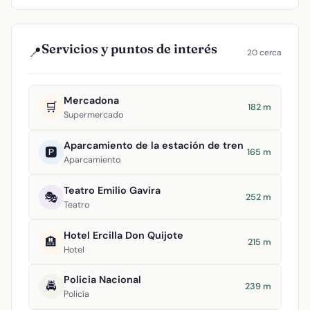
Servicios y puntos de interés
📍
20 cerca
Mercadona
🛒
182 m
Supermercado
Aparcamiento de la estación de tren
🅿️
165 m
Aparcamiento
Teatro Emilio Gavira
🎭
252 m
Teatro
Hotel Ercilla Don Quijote
🏨
215 m
Hotel
Policia Nacional
🚔
239 m
Policía