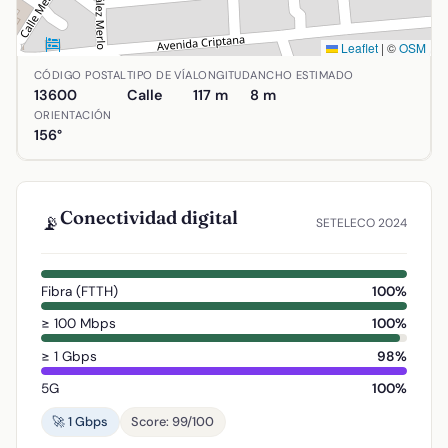
Leaflet
|
©
OSM
Ubicación de Calle Alcalde Vicente Jaén en Alcázar de Sa
CÓDIGO POSTAL
TIPO DE VÍA
LONGITUD
ANCHO ESTIMADO
13600
Calle
117 m
8 m
ORIENTACIÓN
156°
Conectividad digital
📡
SETELECO 2024
Fibra (FTTH)
100%
≥ 100 Mbps
100%
≥ 1 Gbps
98%
5G
100%
🚀 1 Gbps
Score: 99/100