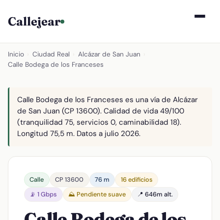
Callejear
Inicio
›
Ciudad Real
›
Alcázar de San Juan
›
Calle Bodega de los Franceses
Calle Bodega de los Franceses es una vía de Alcázar
de San Juan (CP 13600). Calidad de vida 49/100
(tranquilidad 75, servicios 0, caminabilidad 18).
Longitud 75,5 m. Datos a julio 2026.
Calle
CP 13600
76 m
16 edificios
📡 1 Gbps
⛰️ Pendiente suave
📍 646m alt.
Calle Bodega de los