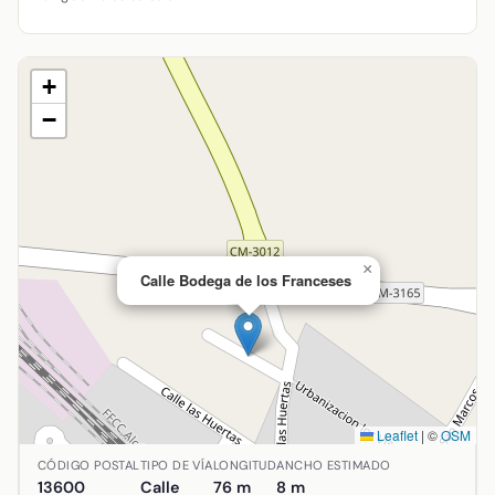
+
−
×
Calle Bodega de los Franceses
Leaflet
|
©
OSM
Ubicación de Calle Bodega de los Franceses en Alcázar de 
CÓDIGO POSTAL
TIPO DE VÍA
LONGITUD
ANCHO ESTIMADO
13600
Calle
76 m
8 m