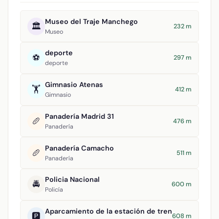
Museo del Traje Manchego
🏛️
232 m
Museo
deporte
⚽
297 m
deporte
Gimnasio Atenas
🏋️
412 m
Gimnasio
Panadería Madrid 31
🥖
476 m
Panadería
Panadería Camacho
🥖
511 m
Panadería
Policia Nacional
🚔
600 m
Policía
Aparcamiento de la estación de tren
🅿️
608 m