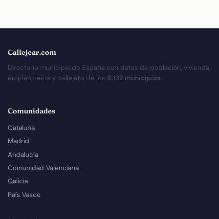
Callejear.com
Directorio municipal de España con datos de población, vivienda,
empleo, renta y callejero de los
8.132 municipios
.
Comunidades
Cataluña
Madrid
Andalucía
Comunidad Valenciana
Galicia
País Vasco