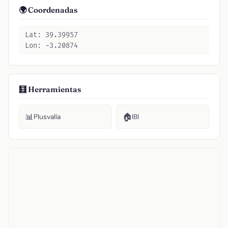
🌍 Coordenadas
Lat: 39.39957
Lon: -3.20874
🧮 Herramientas
📊
🏠
Plusvalía
IBI