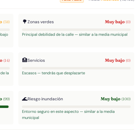
🌳
do
Muy bajo
Zonas verdes
(58)
(0)
ebajo
Principal debilidad de la calle — similar a la media municipal
🏥
jo
Muy bajo
Servicios
(14)
(0)
de la
Escasos — tendrás que desplazarte
🌊
to
Muy bajo
Riesgo inundación
(99)
(100)
Entorno seguro en este aspecto — similar a la media
municipal