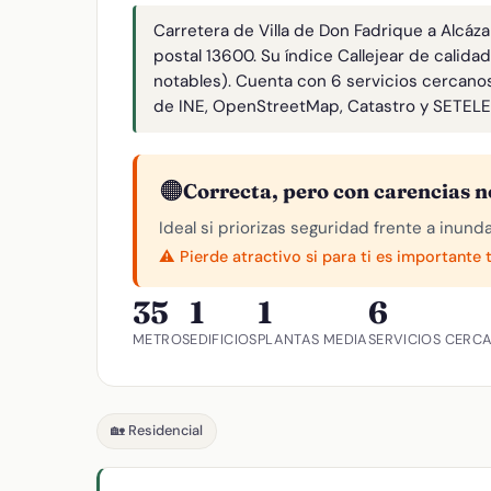
Carretera de Villa de Don Fadrique a Alcáza
postal 13600. Su índice Callejear de calida
notables). Cuenta con 6 servicios cercan
de INE, OpenStreetMap, Catastro y SETEL
🟠
Correcta, pero con carencias n
Ideal si priorizas seguridad frente a inund
⚠️ Pierde atractivo si para ti es importante 
35
1
1
6
METROS
EDIFICIOS
PLANTAS MEDIA
SERVICIOS CERC
🏡 Residencial