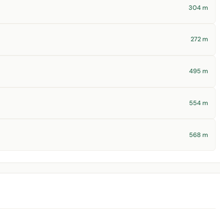
304 m
272 m
495 m
554 m
568 m