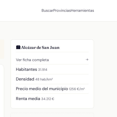
Buscar
Provincias
Herramientas
🏙️ Alcázar de San Juan
→
Ver ficha completa
Habitantes
31.914
Densidad
48 hab/km²
Precio medio del municipio
1256 €/m²
Renta media
34.212 €