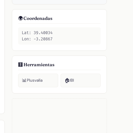
🌍 Coordenadas
Lat: 39.40034
Lon: -3.20867
🧮 Herramientas
📊
🏠
Plusvalía
IBI