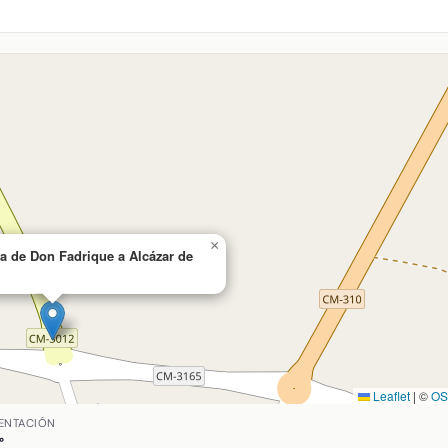
×
la de Don Fadrique a Alcázar de
Leaflet
|
©
O
 a Alcázar de San Juan en Alcázar de San Juan, Ciudad Real.
ENTACIÓN
°