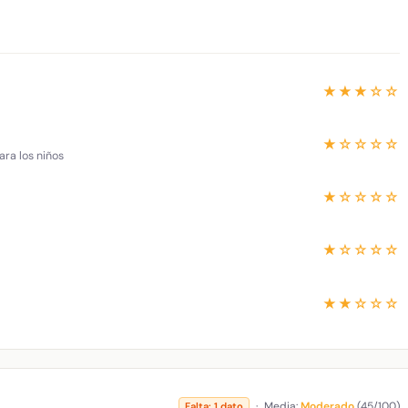
★★★☆☆
★☆☆☆☆
ara los niños
★☆☆☆☆
★☆☆☆☆
★★☆☆☆
·
Media:
Moderado
(45/100)
Falta: 1 dato