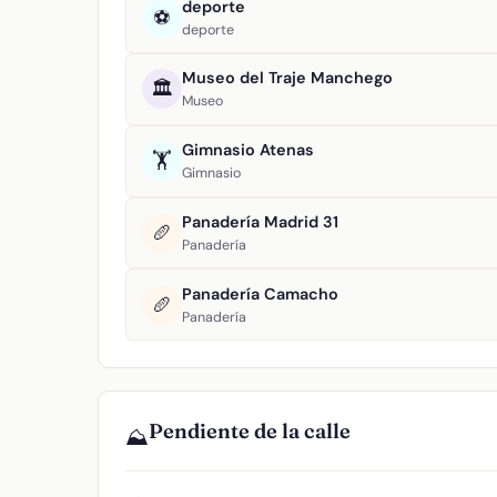
deporte
⚽
deporte
Museo del Traje Manchego
🏛️
Museo
Gimnasio Atenas
🏋️
Gimnasio
Panadería Madrid 31
🥖
Panadería
Panadería Camacho
🥖
Panadería
Pendiente de la calle
⛰️