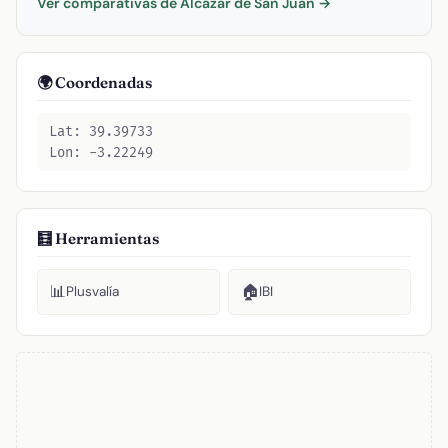
Ver comparativas de Alcázar de San Juan →
🌍 Coordenadas
Lat: 39.39733
Lon: -3.22249
🧮 Herramientas
📊
🏠
Plusvalía
IBI