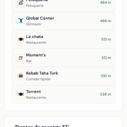
💇
464 m
Peluquería
Global Center
🏋️
466 m
Gimnasio
La chata
🍽️
513 m
Restaurante
Moment's
🍺
512 m
Bar
Kebab Taha Turk
🍔
510 m
Comida rápida
Torrent
🍽️
538 m
Restaurante
Puntos de recarga EV