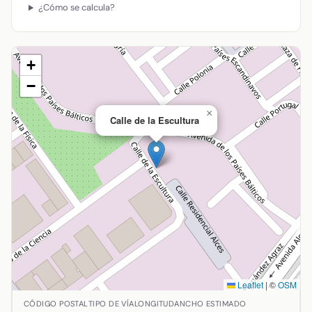
¿Cómo se calcula?
+
−
×
Calle de la Escultura
Leaflet
|
©
OSM
Ubicación de Calle de la Escultura en Alcázar de San Jua
CÓDIGO POSTAL
TIPO DE VÍA
LONGITUD
ANCHO ESTIMADO