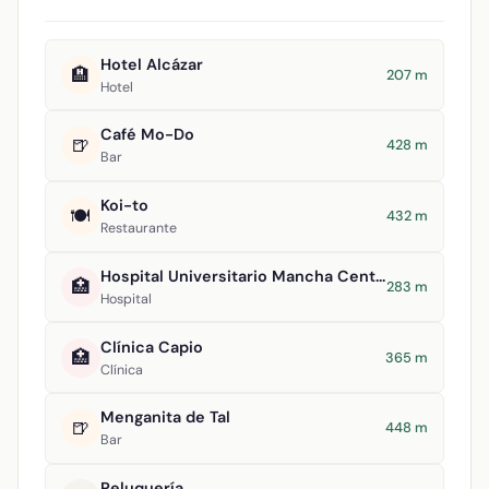
Hotel Alcázar
🏨
207 m
Hotel
Café Mo-Do
🍺
428 m
Bar
Koi-to
🍽️
432 m
Restaurante
Hospital Universitario Mancha Centro
🏥
283 m
Hospital
Clínica Capio
🏥
365 m
Clínica
Menganita de Tal
🍺
448 m
Bar
Peluquería