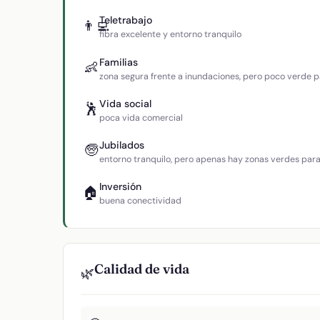
Teletrabajo
👨‍💻
fibra excelente y entorno tranquilo
Familias
👶
zona segura frente a inundaciones, pero poco verde p
Vida social
🕺
poca vida comercial
Jubilados
🧓
entorno tranquilo, pero apenas hay zonas verdes par
Inversión
🏠
buena conectividad
Calidad de vida
🌿