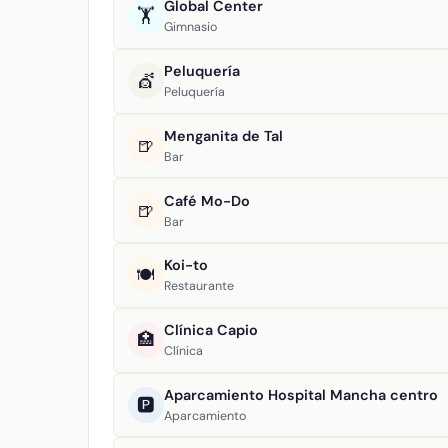
Global Center
🏋️
Gimnasio
Peluquería
💇
Peluquería
Menganita de Tal
🍺
Bar
Café Mo-Do
🍺
Bar
Koi-to
🍽️
Restaurante
Clínica Capio
🏥
Clínica
Aparcamiento Hospital Mancha centro
🅿️
Aparcamiento