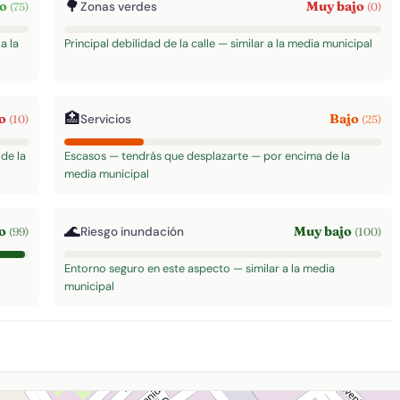
🌳
to
Muy bajo
Zonas verdes
(75)
(0)
a la
Principal debilidad de la calle — similar a la media municipal
🏥
jo
Bajo
Servicios
(10)
(25)
de la
Escasos — tendrás que desplazarte — por encima de la
media municipal
🌊
to
Muy bajo
Riesgo inundación
(99)
(100)
Entorno seguro en este aspecto — similar a la media
municipal