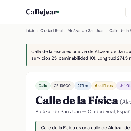
Callejear
Inicio
›
Ciudad Real
›
Alcázar de San Juan
›
Calle de la 
Calle de la Física es una vía de Alcázar de San 
servicios 25, caminabilidad 10). Longitud 274,5 m
Calle
CP 13600
275 m
6 edificios
📡 1 G
Calle de la Física
(Alc
Alcázar de San Juan
— Ciudad Real, Españ
Calle de la Física es una calle de Alcázar d