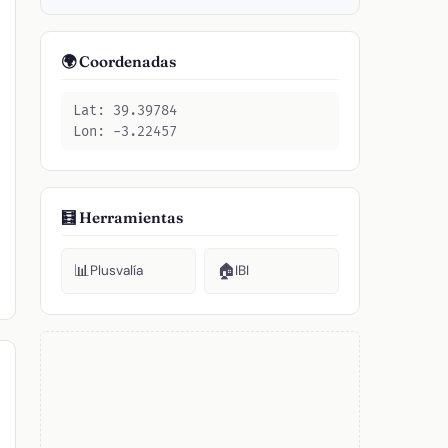
🌍 Coordenadas
Lat: 39.39784
Lon: -3.22457
🧮 Herramientas
📊
🏠
Plusvalía
IBI