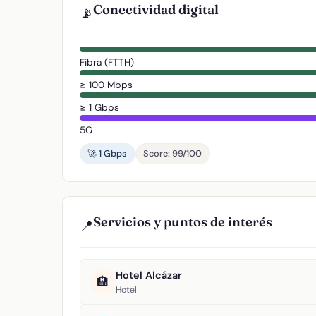
Conectividad digital
📡
Fibra (FTTH)
≥ 100 Mbps
≥ 1 Gbps
5G
🚀 1 Gbps
Score: 99/100
Servicios y puntos de interés
📍
Hotel Alcázar
🏨
Hotel