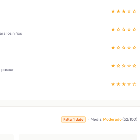
★★★☆☆
★☆☆☆☆
ara los niños
★☆☆☆☆
★☆☆☆☆
a pasear
★★★☆☆
·
Media:
Moderado
(52/100)
Falta: 1 dato