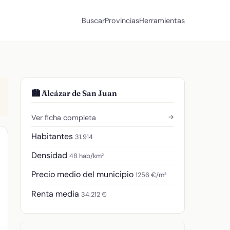
Buscar
Provincias
Herramientas
🏙️ Alcázar de San Juan
→
Ver ficha completa
Habitantes
31.914
Densidad
48 hab/km²
Precio medio del municipio
1256 €/m²
Renta media
34.212 €