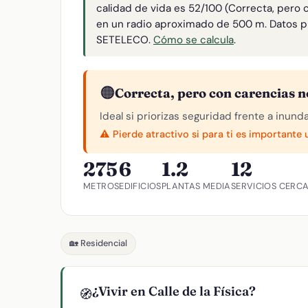
calidad de vida es 52/100 (Correcta, pero 
en un radio aproximado de 500 m. Datos p
SETELECO.
Cómo se calcula
.
🟠
Correcta, pero con carencias n
Ideal si priorizas seguridad frente a inund
⚠️ Pierde atractivo si para ti es importante
275
6
1.2
12
METROS
EDIFICIOS
PLANTAS MEDIA
SERVICIOS CERC
🏡 Residencial
¿Vivir en Calle de la Física?
🧭