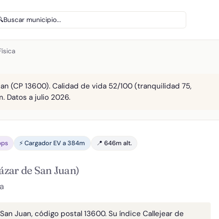
🔍
Buscar municipio...
Física
Juan (CP 13600). Calidad de vida 52/100 (tranquilidad 75,
. Datos a julio 2026.
bps
⚡ Cargador EV a 384m
📍 646m alt.
ázar de San Juan)
a
e San Juan, código postal 13600. Su índice Callejear de