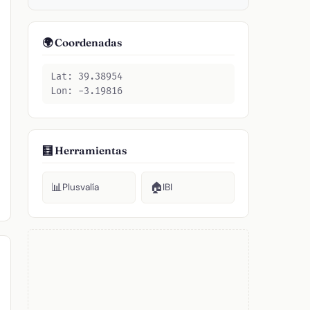
🌍 Coordenadas
Lat: 39.38954
Lon: -3.19816
🧮 Herramientas
📊
🏠
Plusvalía
IBI