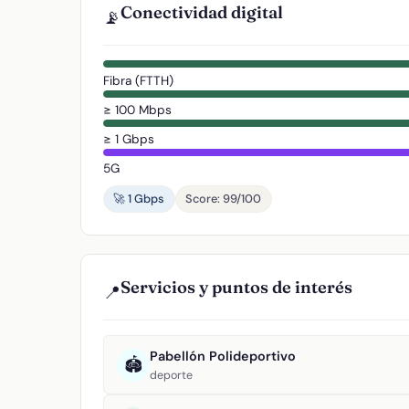
Conectividad digital
📡
Fibra (FTTH)
≥ 100 Mbps
≥ 1 Gbps
5G
🚀 1 Gbps
Score: 99/100
Servicios y puntos de interés
📍
Pabellón Polideportivo
🏟️
deporte