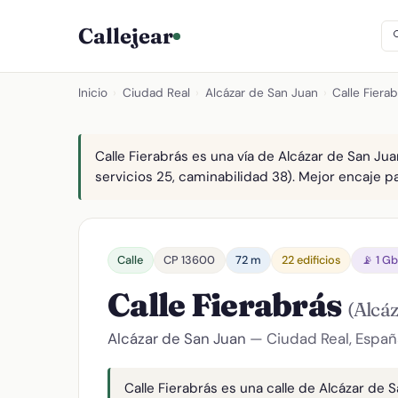
Callejear
Inicio
›
Ciudad Real
›
Alcázar de San Juan
›
Calle Fiera
Calle Fierabrás es una vía de Alcázar de San Jua
servicios 25, caminabilidad 38). Mejor encaje par
Calle
CP 13600
72 m
22 edificios
📡 1 G
Calle Fierabrás
(Alcá
Alcázar de San Juan
— Ciudad Real, Españ
Calle Fierabrás es una calle de Alcázar de 