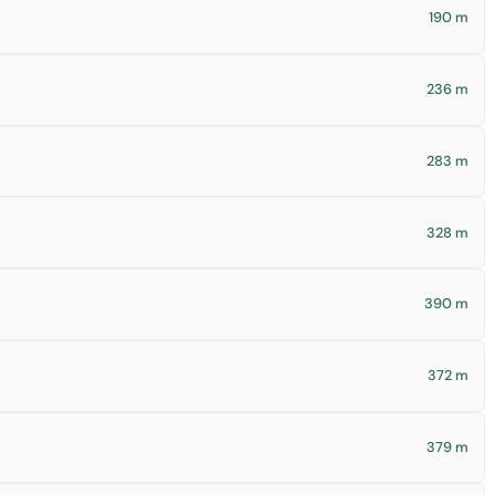
190 m
236 m
283 m
328 m
390 m
372 m
379 m