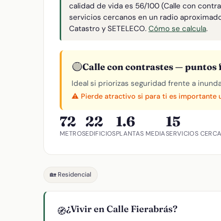
calidad de vida es 56/100 (Calle con contr
servicios cercanos en un radio aproximad
Catastro y SETELECO.
Cómo se calcula
.
🟡
Calle con contrastes — puntos f
Ideal si priorizas seguridad frente a inund
⚠️ Pierde atractivo si para ti es importante
72
22
1.6
15
METROS
EDIFICIOS
PLANTAS MEDIA
SERVICIOS CERC
🏡 Residencial
¿Vivir en Calle Fierabrás?
🧭