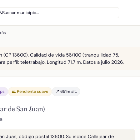
🔍
Buscar municipio...
brás
n (CP 13600). Calidad de vida 56/100 (tranquilidad 75,
a perfil: teletrabajo. Longitud 71,7 m. Datos a julio 2026.
bps
⛰️ Pendiente suave
📍 651m alt.
zar de San Juan)
a
San Juan, código postal 13600. Su índice Callejear de