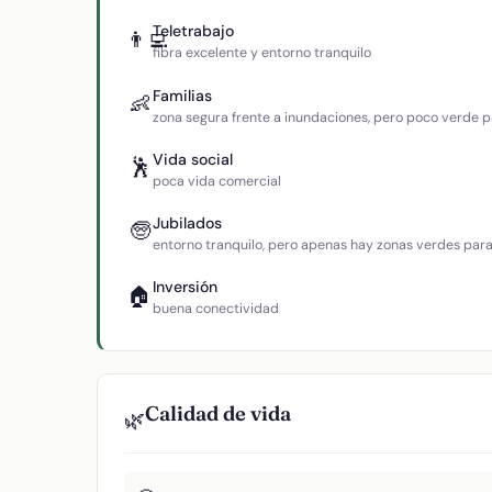
Teletrabajo
👨‍💻
fibra excelente y entorno tranquilo
Familias
👶
zona segura frente a inundaciones, pero poco verde p
Vida social
🕺
poca vida comercial
Jubilados
🧓
entorno tranquilo, pero apenas hay zonas verdes par
Inversión
🏠
buena conectividad
Calidad de vida
🌿