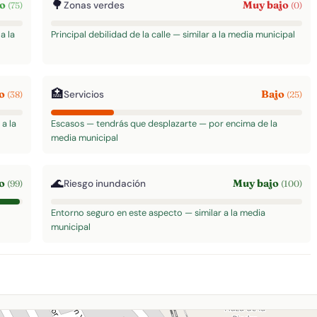
🌳
to
Muy bajo
Zonas verdes
(75)
(0)
a la
Principal debilidad de la calle — similar a la media municipal
🏥
jo
Bajo
Servicios
(38)
(25)
a la
Escasos — tendrás que desplazarte — por encima de la
media municipal
🌊
to
Muy bajo
Riesgo inundación
(99)
(100)
Entorno seguro en este aspecto — similar a la media
municipal