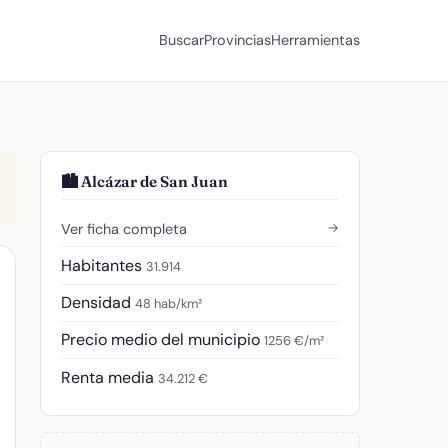
Buscar
Provincias
Herramientas
🏙️ Alcázar de San Juan
→
Ver ficha completa
Habitantes
31.914
Densidad
48 hab/km²
Precio medio del municipio
1256 €/m²
Renta media
34.212 €