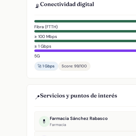
Conectividad digital
📡
Fibra (FTTH)
≥ 100 Mbps
≥ 1 Gbps
5G
🚀 1 Gbps
Score: 99/100
Servicios y puntos de interés
📍
Farmacia Sánchez Rabasco
💊
Farmacia