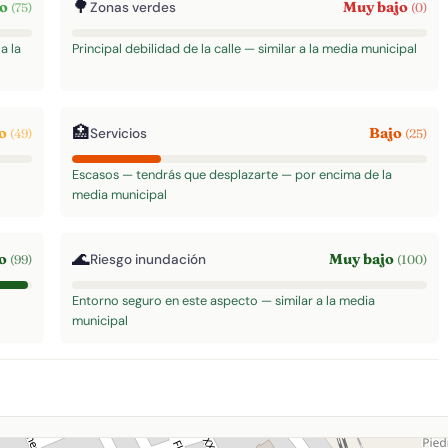
🌳
to
Muy bajo
Zonas verdes
(75)
(0)
a la
Principal debilidad de la calle — similar a la media municipal
🏥
do
Bajo
Servicios
(49)
(25)
Escasos — tendrás que desplazarte — por encima de la
media municipal
🌊
to
Muy bajo
Riesgo inundación
(99)
(100)
Entorno seguro en este aspecto — similar a la media
municipal