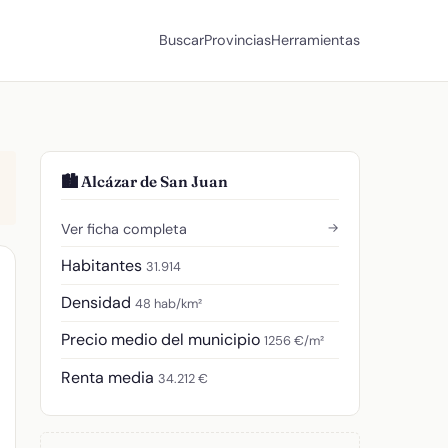
Buscar
Provincias
Herramientas
🏙️ Alcázar de San Juan
→
Ver ficha completa
Habitantes
31.914
Densidad
48 hab/km²
Precio medio del municipio
1256 €/m²
Renta media
34.212 €