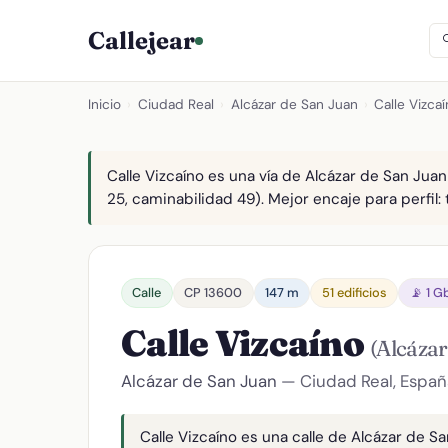
Callejear
Inicio
›
Ciudad Real
›
Alcázar de San Juan
›
Calle Vizca
Calle Vizcaíno es una vía de Alcázar de San Juan
25, caminabilidad 49). Mejor encaje para perfil: 
Calle
CP 13600
147 m
51 edificios
📡 1 G
Calle Vizcaíno
(Alcázar
Alcázar de San Juan
— Ciudad Real, Españ
Calle Vizcaíno es una calle de Alcázar de Sa