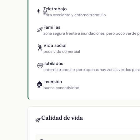
Teletrabajo
👨‍💻
fibra excelente y entorno tranquilo
Familias
👶
zona segura frente a inundaciones, pero poco verde p
Vida social
🕺
poca vida comercial
Jubilados
🧓
entorno tranquilo, pero apenas hay zonas verdes par
Inversión
🏠
buena conectividad
Calidad de vida
🌿