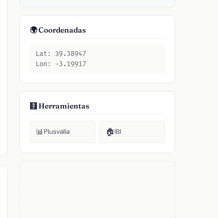
🌍 Coordenadas
Lat: 39.38947
Lon: -3.19917
🧮 Herramientas
📊
🏠
Plusvalía
IBI