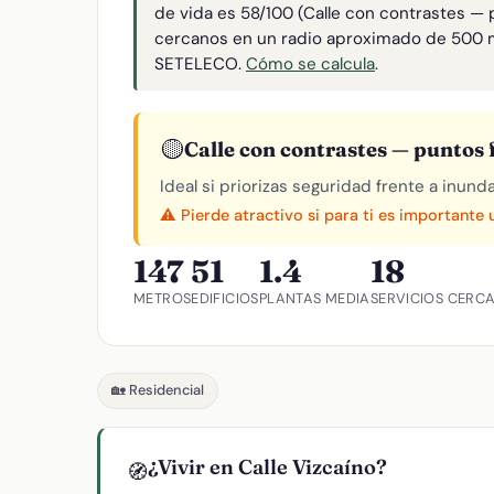
de vida es 58/100 (Calle con contrastes — p
cercanos en un radio aproximado de 500 
SETELECO.
Cómo se calcula
.
🟡
Calle con contrastes — puntos f
Ideal si priorizas seguridad frente a inund
⚠️ Pierde atractivo si para ti es importante
147
51
1.4
18
METROS
EDIFICIOS
PLANTAS MEDIA
SERVICIOS CERC
🏡 Residencial
¿Vivir en Calle Vizcaíno?
🧭