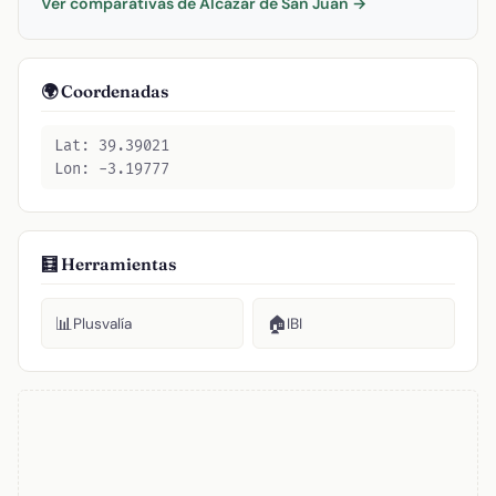
Ver comparativas de Alcázar de San Juan →
🌍 Coordenadas
Lat: 39.39021
Lon: -3.19777
🧮 Herramientas
📊
🏠
Plusvalía
IBI