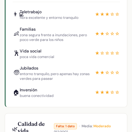
Teletrabajo
👨‍💻
★★★☆☆
fibra excelente y entorno tranquilo
Familias
👶
★★☆☆☆
zona segura frente a inundaciones, pero
poco verde para los niños
Vida social
🕺
★☆☆☆☆
poca vida comercial
Jubilados
🧓
★★☆☆☆
entorno tranquilo, pero apenas hay zonas
verdes para pasear
Inversión
🏠
★★★☆☆
buena conectividad
Calidad de
·
Media:
Moderado
Falta: 1 dato
🌿
vida