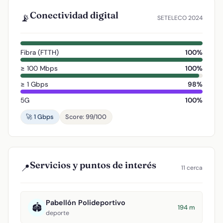
Conectividad digital
📡
SETELECO 2024
Fibra (FTTH)
100%
≥ 100 Mbps
100%
≥ 1 Gbps
98%
5G
100%
🚀 1 Gbps
Score: 99/100
Servicios y puntos de interés
📍
11 cerca
Pabellón Polideportivo
🏟️
194 m
deporte