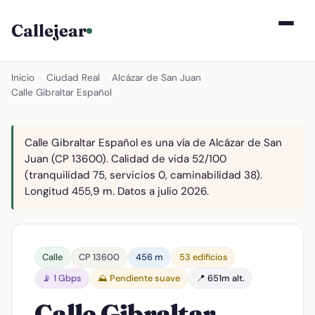
Callejear
Inicio
›
Ciudad Real
›
Alcázar de San Juan
›
Calle Gibraltar Español
Calle Gibraltar Español es una vía de Alcázar de San
Juan (CP 13600). Calidad de vida 52/100
(tranquilidad 75, servicios 0, caminabilidad 38).
Longitud 455,9 m. Datos a julio 2026.
Calle
CP 13600
456 m
53 edificios
📡 1 Gbps
⛰️ Pendiente suave
📍 651m alt.
Calle Gibraltar