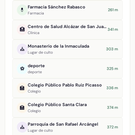
Farmacia Sánchez Rabasco
💊
261 m
Farmacia
Centro de Salud Alcázar de San Juan II
🏥
341 m
Clínica
Monasterio de la Inmaculada
⛪
303 m
Lugar de culto
deporte
⚽
325 m
deporte
Colegio Público Pablo Ruiz Picasso
🏫
336 m
Colegio
Colegio Público Santa Clara
🏫
374 m
Colegio
Parroquía de San Rafael Arcángel
⛪
372 m
Lugar de culto