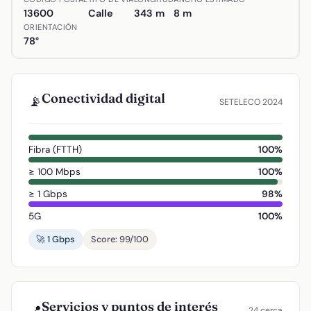
13600
Calle
343 m
8 m
ORIENTACIÓN
78°
Conectividad digital
📡
SETELECO 2024
Fibra (FTTH)
100%
≥ 100 Mbps
100%
≥ 1 Gbps
98%
5G
100%
🚀 1 Gbps
Score: 99/100
Servicios y puntos de interés
📍
24 cerca