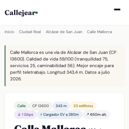
Callejear
Inicio
›
Ciudad Real
›
Alcázar de San Juan
›
Calle Mallorca
Calle Mallorca es una vía de Alcázar de San Juan (CP
13600). Calidad de vida 59/100 (tranquilidad 75,
servicios 25, caminabilidad 56). Mejor encaje para
perfil: teletrabajo. Longitud 343,4 m. Datos a julio
2026.
Calle
CP 13600
343 m
33 edificios
📡 1 Gbps
⚡ Cargador EV a 280m
📍 650m alt.