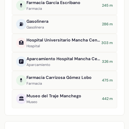
Farmacia García Escribano
💊
245 m
Farmacia
Gasolinera
⛽
286 m
Gasolinera
Hospital Universitario Mancha Centro
🏥
303 m
Hospital
Aparcamiento Hospital Mancha Centro
🅿️
326 m
Aparcamiento
Farmacia Carrizosa Gómez Lobo
💊
475 m
Farmacia
Museo del Traje Manchego
🏛️
442 m
Museo