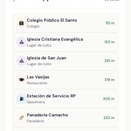
Colegio Público El Santo
🏫
115 m
Colegio
Iglesia Cristiana Evangélica
⛪
155 m
Lugar de culto
Iglesia de San Juan
⛪
210 m
Lugar de culto
Las Vasijas
🍽️
319 m
Restaurante
Estación de Servicio RP
⛽
305 m
Gasolinera
Panadería Camacho
🥖
233 m
Panadería