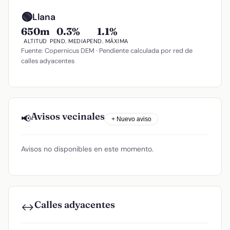
🟢
Llana
650m
0.3%
1.1%
ALTITUD
PEND. MEDIA
PEND. MÁXIMA
Fuente: Copernicus DEM · Pendiente calculada por red de
calles adyacentes
Avisos vecinales
📢
+ Nuevo aviso
Avisos no disponibles en este momento.
Calles adyacentes
↔️