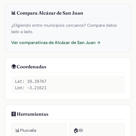
📊 Compara Alcázar de San Juan
¿Eligiendo entre municipios cercanos? Compara datos
lado a lado.
Ver comparativas de Alcázar de San Juan →
🌍 Coordenadas
Lat: 39.39767
Lon: -3.21621
🧮 Herramientas
📊
🏠
Plusvalía
IBI