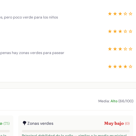
★★★☆☆
es, pero poco verde para los niños
★★★☆☆
★★★☆☆
 apenas hay zonas verdes para pasear
★★★★☆
Media:
Alto
(66/100)
🌳
to
Muy bajo
Zonas verdes
(75)
(0)
a la
Principal debilidad de la calle — similar a la media municipal