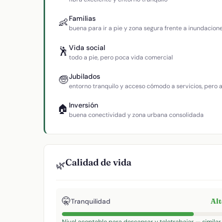
Familias
👶
buena para ir a pie y zona segura frente a inundacion
Vida social
🕺
todo a pie, pero poca vida comercial
Jubilados
🧓
entorno tranquilo y acceso cómodo a servicios, pero
Inversión
🏠
buena conectividad y zona urbana consolidada
Calidad de vida
🌿
🤫
Al
Tranquilidad
Nivel aceptable para descansar y teletrabajar — similar 