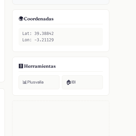
🌍 Coordenadas
Lat: 39.38842
Lon: -3.21129
🧮 Herramientas
📊
🏠
Plusvalía
IBI