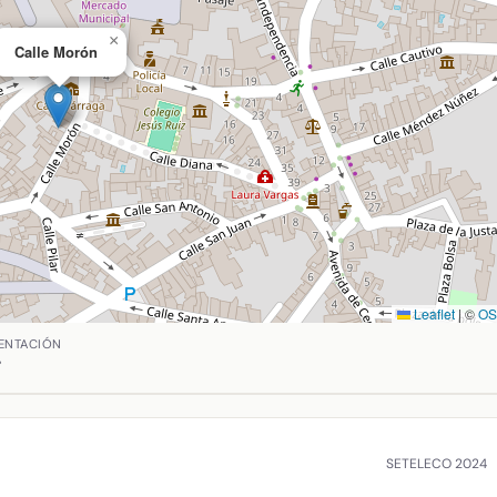
×
Calle Morón
Leaflet
|
©
O
n, Ciudad Real. Coordenadas: latitud 39.388420966666665, l
ENTACIÓN
°
SETELECO 2024