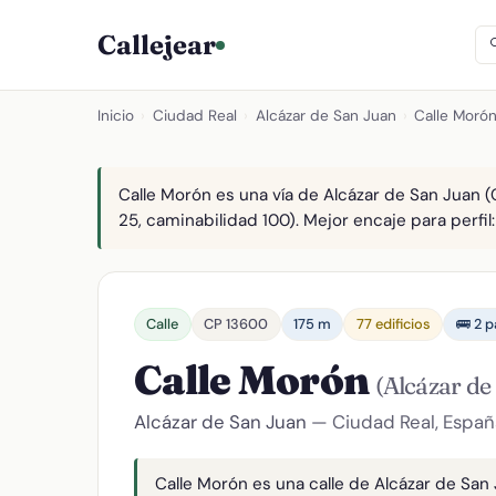
Callejear
Inicio
›
Ciudad Real
›
Alcázar de San Juan
›
Calle Moró
Calle Morón es una vía de Alcázar de San Juan (
25, caminabilidad 100). Mejor encaje para perfil:
Calle
CP 13600
175 m
77 edificios
🚌 2 
Calle Morón
(Alcázar de
Alcázar de San Juan
— Ciudad Real, Españ
Calle Morón es una calle de Alcázar de San 