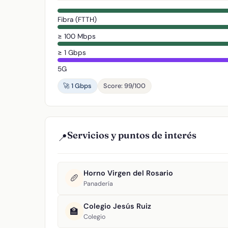
Fibra (FTTH)
≥ 100 Mbps
≥ 1 Gbps
5G
🚀 1 Gbps
Score: 99/100
Servicios y puntos de interés
📍
Horno Virgen del Rosario
🥖
Panadería
Colegio Jesús Ruiz
🏫
Colegio