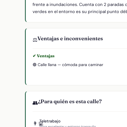
frente a inundaciones. Cuenta con 2 paradas d
verdes en el entorno es su principal punto débi
Ventajas e inconvenientes
⚖️
✔ Ventajas
🟢 Calle llana — cómoda para caminar
¿Para quién es esta calle?
👥
Teletrabajo
👨‍💻
fibra excelente y entorno tranquilo