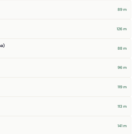
89 m
126 m
ma)
88 m
96 m
119 m
113 m
141 m