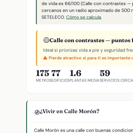
de vida es 66/100 (Calle con contrastes — 
cercanos en un radio aproximado de 500 
SETELECO.
Cómo se calcula
.
🟡
Calle con contrastes — puntos f
Ideal si priorizas vida a pie y seguridad f
⚠️ Pierde atractivo si para ti es importante
175
77
1.6
59
METROS
EDIFICIOS
PLANTAS MEDIA
SERVICIOS CERC
¿Vivir en Calle Morón?
🧭
Calle Morón es una calle con buenas condicion