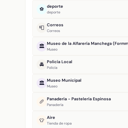
deporte
⚽
deporte
Correos
📮
Correos
Museo de la Alfarería Manchega (Form
🏛️
Museo
Policía Local
🚔
Policía
Museo Municipal
🏛️
Museo
Panadería - Pastelería Espinosa
🥖
Panadería
Aire
👕
Tienda de ropa