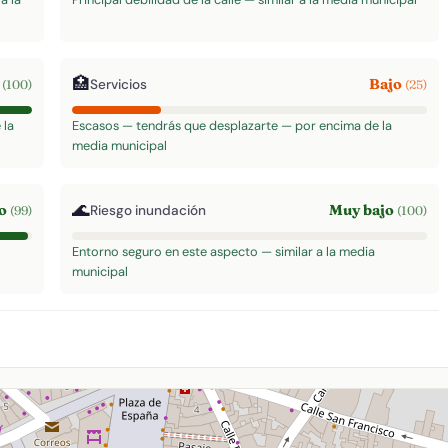
🏥
o
Bajo
Servicios
(100)
(25)
 la
Escasos — tendrás que desplazarte — por encima de la
media municipal
🌊
to
Muy bajo
Riesgo inundación
(99)
(100)
Entorno seguro en este aspecto — similar a la media
municipal