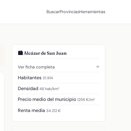
Buscar
Provincias
Herramientas
🏙️ Alcázar de San Juan
→
Ver ficha completa
Habitantes
31.914
Densidad
48 hab/km²
Precio medio del municipio
1256 €/m²
Renta media
34.212 €