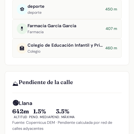
deporte
⚽
450 m
deporte
Farmacia García García
💊
407 m
Farmacia
Colegio de Educación Infantil y Primaria Tomasa Gallardo
🏫
460 m
Colegio
Pendiente de la calle
⛰️
🟢
Llana
642m
1.5%
3.5%
ALTITUD
PEND. MEDIA
PEND. MÁXIMA
Fuente: Copernicus DEM · Pendiente calculada por red de
calles adyacentes