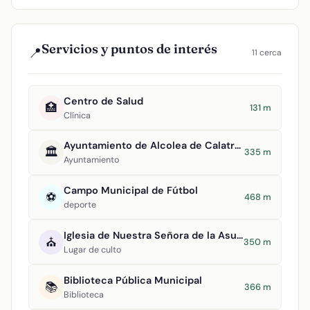
Servicios y puntos de interés
📍
11 cerca
Centro de Salud
🏥
131 m
Clínica
Ayuntamiento de Alcolea de Calatrava
🏛️
335 m
Ayuntamiento
Campo Municipal de Fútbol
⚽
468 m
deporte
Iglesia de Nuestra Señora de la Asunción
⛪
350 m
Lugar de culto
Biblioteca Pública Municipal
📚
366 m
Biblioteca