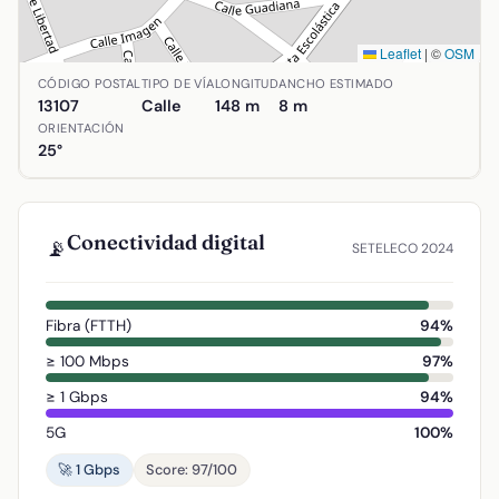
Leaflet
|
©
OSM
Ubicación de Calle Sol en Alcolea de Calatrava, Ciudad Rea
CÓDIGO POSTAL
TIPO DE VÍA
LONGITUD
ANCHO ESTIMADO
13107
Calle
148 m
8 m
ORIENTACIÓN
25°
Conectividad digital
📡
SETELECO 2024
Fibra (FTTH)
94%
≥ 100 Mbps
97%
≥ 1 Gbps
94%
5G
100%
🚀 1 Gbps
Score: 97/100