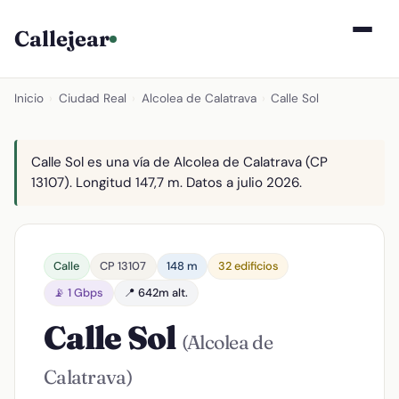
Callejear
Inicio
›
Ciudad Real
›
Alcolea de Calatrava
›
Calle Sol
Calle Sol es una vía de Alcolea de Calatrava (CP
13107). Longitud 147,7 m. Datos a julio 2026.
Calle
CP 13107
148 m
32 edificios
📡 1 Gbps
📍 642m alt.
Calle Sol
(Alcolea de
Calatrava)