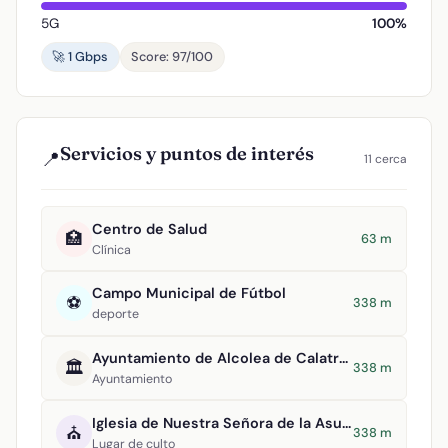
5G
100%
🚀 1 Gbps
Score: 97/100
Servicios y puntos de interés
📍
11 cerca
Centro de Salud
🏥
63 m
Clínica
Campo Municipal de Fútbol
⚽
338 m
deporte
Ayuntamiento de Alcolea de Calatrava
🏛️
338 m
Ayuntamiento
Iglesia de Nuestra Señora de la Asunción
⛪
338 m
Lugar de culto