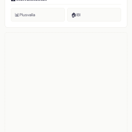
📊
🏠
Plusvalía
IBI