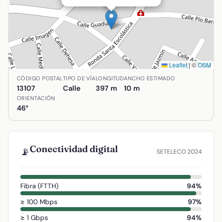
Leaflet
|
©
OSM
Ubicación de Ronda Santa Escolástica en Alcolea de Calat
CÓDIGO POSTAL
TIPO DE VÍA
LONGITUD
ANCHO ESTIMADO
13107
Calle
397 m
10 m
ORIENTACIÓN
46°
Conectividad digital
📡
SETELECO 2024
Fibra (FTTH)
94%
≥ 100 Mbps
97%
≥ 1 Gbps
94%