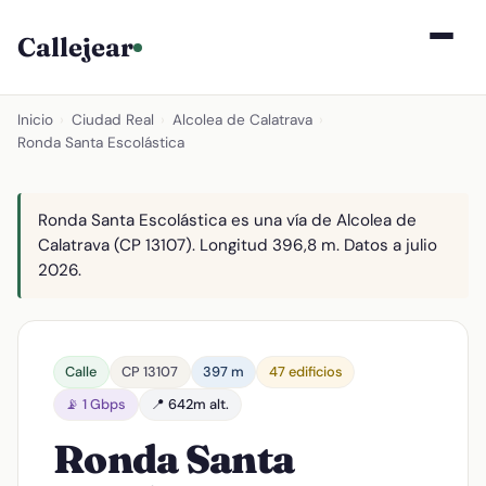
Callejear
Inicio
›
Ciudad Real
›
Alcolea de Calatrava
›
Ronda Santa Escolástica
Ronda Santa Escolástica es una vía de Alcolea de
Calatrava (CP 13107). Longitud 396,8 m. Datos a julio
2026.
Calle
CP 13107
397 m
47 edificios
📡 1 Gbps
📍 642m alt.
Ronda Santa