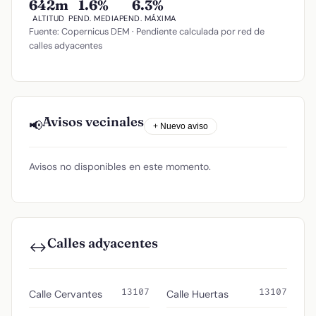
642m
1.6%
6.3%
ALTITUD
PEND. MEDIA
PEND. MÁXIMA
Fuente: Copernicus DEM · Pendiente calculada por red de
calles adyacentes
Avisos vecinales
📢
+ Nuevo aviso
Avisos no disponibles en este momento.
Calles adyacentes
↔️
13107
13107
Calle Cervantes
Calle Huertas