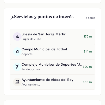
Servicios y puntos de interés
📍
5 cerca
Iglesia de San Jorge Mártir
⛪
175 m
Lugar de culto
Campo Municipal de Fútbol
⚽
314 m
deporte
Complejo Municipal de Deportes "Julián Álvarez de Uribarri"
🏋️
320 m
Polideportivo
Ayuntamiento de Aldea del Rey
🏛️
556 m
Ayuntamiento