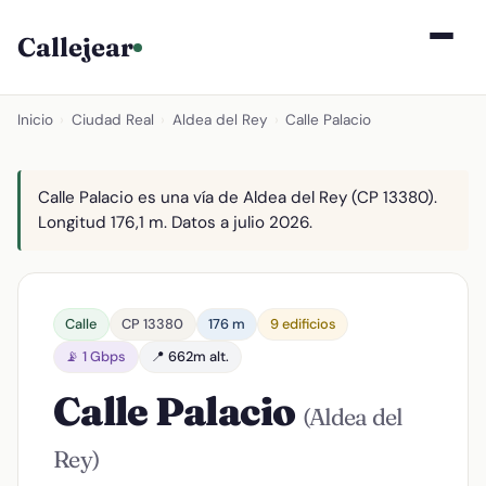
Callejear
Inicio
›
Ciudad Real
›
Aldea del Rey
›
Calle Palacio
Calle Palacio es una vía de Aldea del Rey (CP 13380).
Longitud 176,1 m. Datos a julio 2026.
Calle
CP 13380
176 m
9 edificios
📡 1 Gbps
📍 662m alt.
Calle Palacio
(Aldea del
Rey)