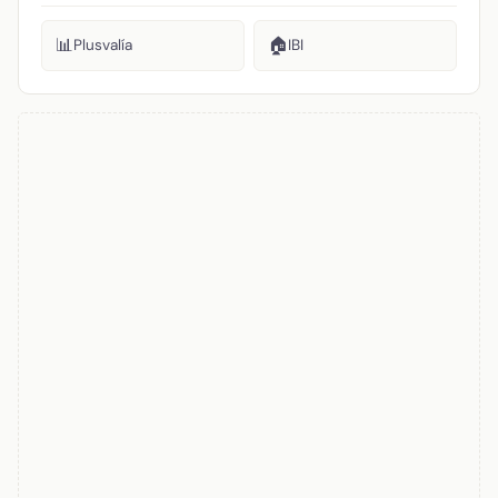
📊
🏠
Plusvalía
IBI