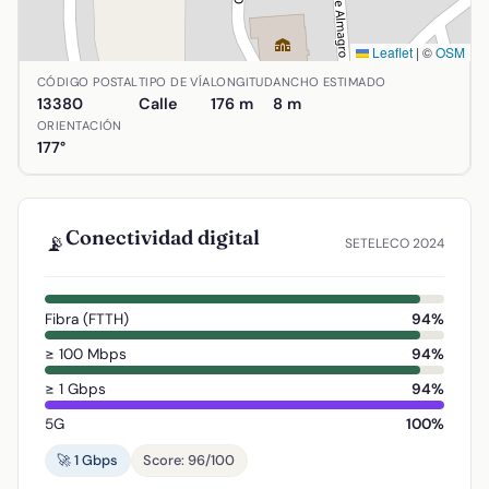
Leaflet
|
©
OSM
Ubicación de Calle Palacio en Aldea del Rey, Ciudad Real
CÓDIGO POSTAL
TIPO DE VÍA
LONGITUD
ANCHO ESTIMADO
13380
Calle
176 m
8 m
ORIENTACIÓN
177°
Conectividad digital
📡
SETELECO 2024
Fibra (FTTH)
94%
≥ 100 Mbps
94%
≥ 1 Gbps
94%
5G
100%
🚀 1 Gbps
Score: 96/100