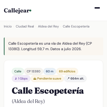
Callejear
Inicio
›
Ciudad Real
›
Aldea del Rey
›
Calle Escopetería
Calle Escopetería es una vía de Aldea del Rey (CP
13380). Longitud 59,7 m. Datos a julio 2026.
Calle
CP 13380
60 m
69 edificios
📡 1 Gbps
⛰️ Pendiente suave
📍 664m alt.
Calle Escopetería
(Aldea del Rey)