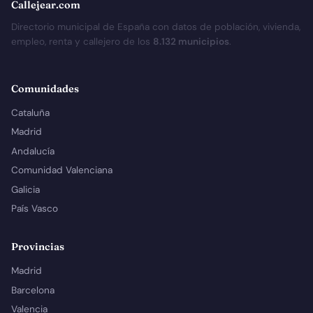
Callejear.com
Directorio municipal de España con datos de población, vivienda,
empleo, renta y callejero de los
8.132 municipios
.
Comunidades
Cataluña
Madrid
Andalucía
Comunidad Valenciana
Galicia
País Vasco
Provincias
Madrid
Barcelona
Valencia