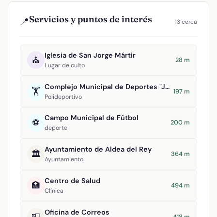
Servicios y puntos de interés
📍
13 cerca
Iglesia de San Jorge Mártir
⛪
28 m
Lugar de culto
Complejo Municipal de Deportes "Julián Álvarez de Uribarri"
🏋️
197 m
Polideportivo
Campo Municipal de Fútbol
⚽
200 m
deporte
Ayuntamiento de Aldea del Rey
🏛️
364 m
Ayuntamiento
Centro de Salud
🏥
494 m
Clínica
Oficina de Correos
📮
418 m