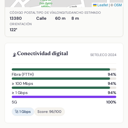
Leaflet
|
©
OSM
Ubicación de Calle Escopetería en Aldea del Rey, Ciudad R
CÓDIGO POSTAL
TIPO DE VÍA
LONGITUD
ANCHO ESTIMADO
13380
Calle
60 m
8 m
ORIENTACIÓN
122°
Conectividad digital
📡
SETELECO 2024
Fibra (FTTH)
94%
≥ 100 Mbps
94%
≥ 1 Gbps
94%
5G
100%
🚀 1 Gbps
Score: 96/100