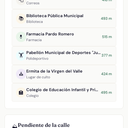
Correos
Biblioteca Pública Municipal
📚
493 m
Biblioteca
Farmacia Pardo Romero
💊
515 m
Farmacia
Pabellón Municipal de Deportes "Juan Carlos I"
🏋️
377 m
Polideportivo
Ermita de la Virgen del Valle
⛪
424 m
Lugar de culto
Colegio de Educación Infantil y Primaria Maestro Navas
🏫
495 m
Colegio
Pendiente de la calle
⛰️