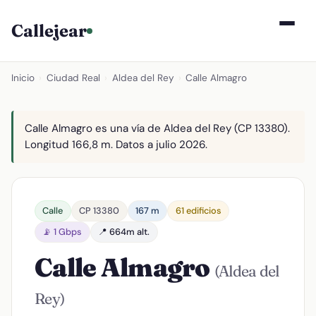
Callejear
Inicio
›
Ciudad Real
›
Aldea del Rey
›
Calle Almagro
Calle Almagro es una vía de Aldea del Rey (CP 13380).
Longitud 166,8 m. Datos a julio 2026.
Calle
CP 13380
167 m
61 edificios
📡 1 Gbps
📍 664m alt.
Calle Almagro
(Aldea del
Rey)