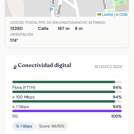
Leaflet
|
©
OSM
Ubicación de Calle Almagro en Aldea del Rey, Ciudad Real.
CÓDIGO POSTAL
TIPO DE VÍA
LONGITUD
ANCHO ESTIMADO
13380
Calle
167 m
8 m
ORIENTACIÓN
174°
Conectividad digital
📡
SETELECO 2024
Fibra (FTTH)
94%
≥ 100 Mbps
94%
≥ 1 Gbps
94%
5G
100%
🚀 1 Gbps
Score: 96/100