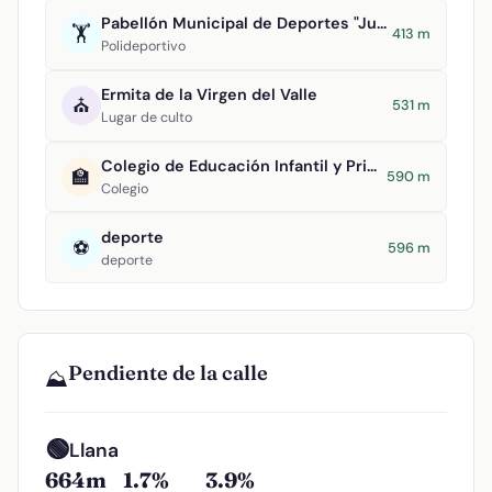
Pabellón Municipal de Deportes "Juan Carlos I"
🏋️
413 m
Polideportivo
Ermita de la Virgen del Valle
⛪
531 m
Lugar de culto
Colegio de Educación Infantil y Primaria Maestro Navas
🏫
590 m
Colegio
deporte
⚽
596 m
deporte
Pendiente de la calle
⛰️
🟢
Llana
664m
1.7%
3.9%