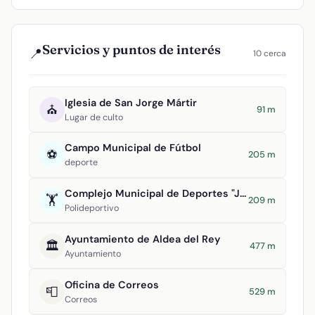
Servicios y puntos de interés
📍
10 cerca
Iglesia de San Jorge Mártir
⛪
91 m
Lugar de culto
Campo Municipal de Fútbol
⚽
205 m
deporte
Complejo Municipal de Deportes "Julián Álvarez de Uribarri"
🏋️
209 m
Polideportivo
Ayuntamiento de Aldea del Rey
🏛️
477 m
Ayuntamiento
Oficina de Correos
📮
529 m
Correos