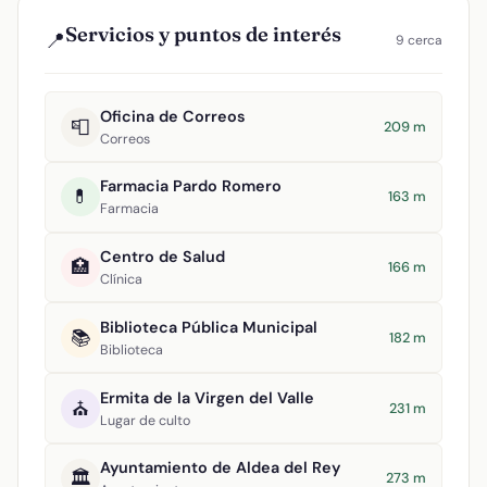
Servicios y puntos de interés
📍
9 cerca
Oficina de Correos
📮
209 m
Correos
Farmacia Pardo Romero
💊
163 m
Farmacia
Centro de Salud
🏥
166 m
Clínica
Biblioteca Pública Municipal
📚
182 m
Biblioteca
Ermita de la Virgen del Valle
⛪
231 m
Lugar de culto
Ayuntamiento de Aldea del Rey
🏛️
273 m