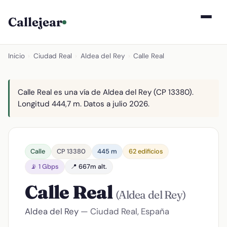
Callejear
Inicio
›
Ciudad Real
›
Aldea del Rey
›
Calle Real
Calle Real es una vía de Aldea del Rey (CP 13380).
Longitud 444,7 m. Datos a julio 2026.
Calle
CP 13380
445 m
62 edificios
📡 1 Gbps
📍 667m alt.
Calle Real
(Aldea del Rey)
Aldea del Rey
— Ciudad Real, España