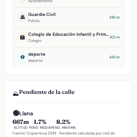
Ayuntamiento
Guardia Civil
🚔
391 m
Policía
Colegio de Educación Infantil y Primaria Maestro Navas
🏫
421 m
Colegio
deporte
⚽
441 m
deporte
Pendiente de la calle
⛰️
🟢
Llana
667m
1.7%
8.2%
ALTITUD
PEND. MEDIA
PEND. MÁXIMA
Fuente: Copernicus DEM · Pendiente calculada por red de