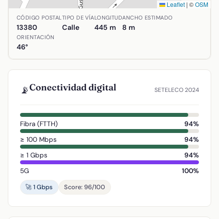
Leaflet
|
©
OSM
Ubicación de Calle Real en Aldea del Rey, Ciudad Real. C
CÓDIGO POSTAL
TIPO DE VÍA
LONGITUD
ANCHO ESTIMADO
13380
Calle
445 m
8 m
ORIENTACIÓN
46°
Conectividad digital
📡
SETELECO 2024
Fibra (FTTH)
94%
≥ 100 Mbps
94%
≥ 1 Gbps
94%
5G
100%
🚀 1 Gbps
Score: 96/100