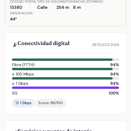
CÓDIGO POSTAL
TIPO DE VÍA
LONGITUD
ANCHO ESTIMADO
13380
Calle
254 m
8 m
ORIENTACIÓN
44°
Conectividad digital
📡
SETELECO 2024
Fibra (FTTH)
94%
≥ 100 Mbps
94%
≥ 1 Gbps
94%
5G
100%
🚀 1 Gbps
Score: 96/100