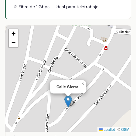
📡 Fibra de 1 Gbps — ideal para teletrabajo
+
−
×
Calle Sierra
Leaflet
|
©
OSM
Ubicación de Calle Sierra en Aldea del Rey, Ciudad Real.