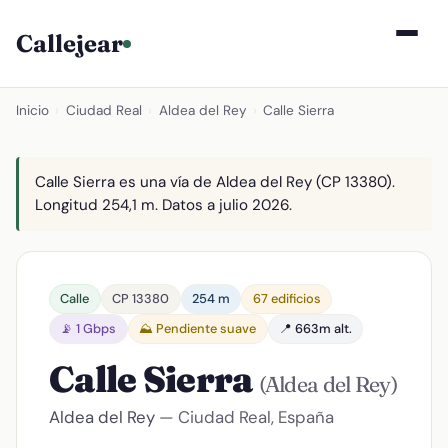
Callejear
Inicio
›
Ciudad Real
›
Aldea del Rey
›
Calle Sierra
Calle Sierra es una vía de Aldea del Rey (CP 13380).
Longitud 254,1 m. Datos a julio 2026.
Calle
CP 13380
254 m
67 edificios
📡 1 Gbps
⛰️ Pendiente suave
📍 663m alt.
Calle Sierra
(Aldea del Rey)
Aldea del Rey
— Ciudad Real, España