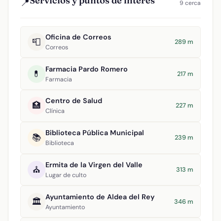
Servicios y puntos de interés
📍
9 cerca
Oficina de Correos
📮
289 m
Correos
Farmacia Pardo Romero
💊
217 m
Farmacia
Centro de Salud
🏥
227 m
Clínica
Biblioteca Pública Municipal
📚
239 m
Biblioteca
Ermita de la Virgen del Valle
⛪
313 m
Lugar de culto
Ayuntamiento de Aldea del Rey
🏛️
346 m
Ayuntamiento