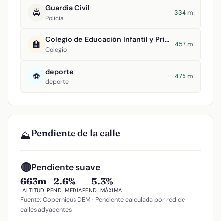
Guardia Civil
🚔
334 m
Policía
Colegio de Educación Infantil y Primaria Maestro Navas
🏫
457 m
Colegio
deporte
⚽
475 m
deporte
Pendiente de la calle
⛰️
🟡
Pendiente suave
663m
2.6%
5.3%
ALTITUD
PEND. MEDIA
PEND. MÁXIMA
Fuente: Copernicus DEM · Pendiente calculada por red de
calles adyacentes