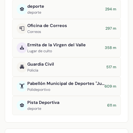
deporte
⚽
294 m
deporte
Oficina de Correos
📮
297 m
Correos
Ermita de la Virgen del Valle
⛪
358 m
Lugar de culto
Guardia Civil
🚔
517 m
Policía
Pabellón Municipal de Deportes "Juan Carlos I"
🏋️
609 m
Polideportivo
Pista Deportiva
⚽
611 m
deporte