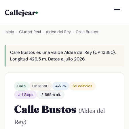
Callejear
Inicio
›
Ciudad Real
›
Aldea del Rey
›
Calle Bustos
Calle Bustos es una vía de Aldea del Rey (CP 13380).
Longitud 426,5 m. Datos a julio 2026.
Calle
CP 13380
427 m
65 edificios
📡 1 Gbps
📍 665m alt.
Calle Bustos
(Aldea del
Rey)