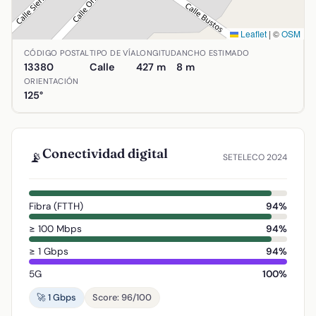
Leaflet
|
©
OSM
Ubicación de Calle Bustos en Aldea del Rey, Ciudad Real. 
CÓDIGO POSTAL
TIPO DE VÍA
LONGITUD
ANCHO ESTIMADO
13380
Calle
427 m
8 m
ORIENTACIÓN
125°
Conectividad digital
📡
SETELECO 2024
Fibra (FTTH)
94%
≥ 100 Mbps
94%
≥ 1 Gbps
94%
5G
100%
🚀 1 Gbps
Score: 96/100