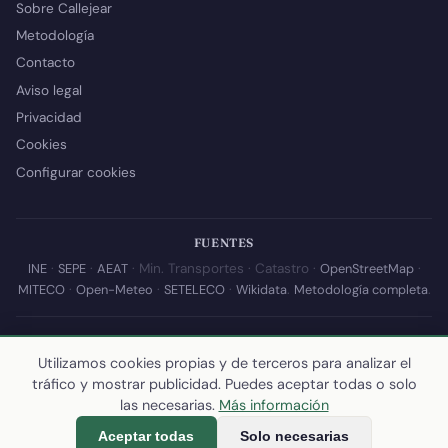
Sobre Callejear
Metodología
Contacto
Aviso legal
Privacidad
Cookies
Configurar cookies
FUENTES
INE
·
SEPE
·
AEAT
· Min. Transportes · Catastro ·
OpenStreetMap
·
MITECO
·
Open-Meteo
·
SETELECO
·
Wikidata
.
Metodología completa
.
© 2026 Callejear.com — Directorio municipal de España con datos
abiertos. Desarrollado y mantenido por
Yoel Castaño
.
Utilizamos cookies propias y de terceros para analizar el
tráfico y mostrar publicidad. Puedes aceptar todas o solo
Última actualización de esta página:
10 de julio de 2026
·
Cómo
las necesarias.
Más información
calculamos los datos
Aceptar todas
Solo necesarias