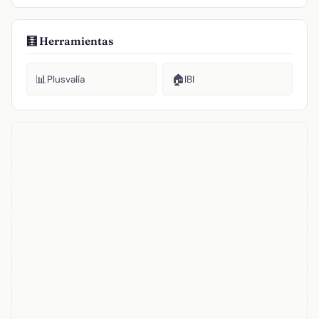
🧮 Herramientas
📊
🏠
Plusvalía
IBI