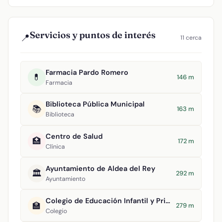
Servicios y puntos de interés
📍
11 cerca
Farmacia Pardo Romero
💊
146 m
Farmacia
Biblioteca Pública Municipal
📚
163 m
Biblioteca
Centro de Salud
🏥
172 m
Clínica
Ayuntamiento de Aldea del Rey
🏛️
292 m
Ayuntamiento
Colegio de Educación Infantil y Primaria Maestro Navas
🏫
279 m
Colegio