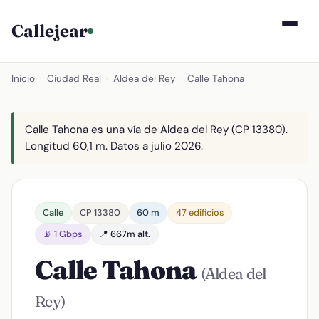
Callejear
Inicio
›
Ciudad Real
›
Aldea del Rey
›
Calle Tahona
Calle Tahona es una vía de Aldea del Rey (CP 13380).
Longitud 60,1 m. Datos a julio 2026.
Calle
CP 13380
60 m
47 edificios
📡 1 Gbps
📍 667m alt.
Calle Tahona
(Aldea del
Rey)