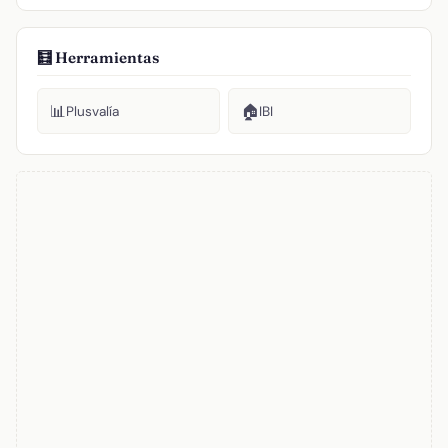
🧮 Herramientas
📊
🏠
Plusvalía
IBI