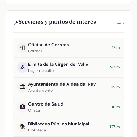
Servicios y puntos de interés
📍
13 cerca
Oficina de Correos
📮
17 m
Correos
Ermita de la Virgen del Valle
⛪
90 m
Lugar de culto
Ayuntamiento de Aldea del Rey
🏛️
92 m
Ayuntamiento
Centro de Salud
🏥
111 m
Clínica
Biblioteca Pública Municipal
📚
127 m
Biblioteca