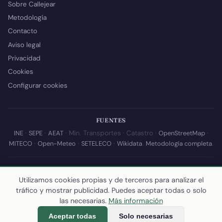
Sobre Callejear
Metodología
Contacto
Aviso legal
Privacidad
Cookies
Configurar cookies
FUENTES
INE
·
SEPE
·
AEAT
· Min. Transportes · Catastro ·
OpenStreetMap
·
MITECO
·
Open-Meteo
·
SETELECO
·
Wikidata
.
Metodología completa
.
© 2026 Callejear.com — Directorio municipal de España con datos
abiertos. Desarrollado y mantenido por
Yoel Castaño
.
Utilizamos cookies propias y de terceros para analizar el
tráfico y mostrar publicidad. Puedes aceptar todas o solo
Última actualización de esta página:
10 de julio de 2026
·
Cómo
las necesarias.
Más información
calculamos los datos
Aceptar todas
Solo necesarias