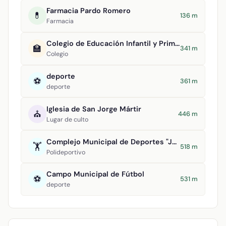
Farmacia Pardo Romero
💊
136 m
Farmacia
Colegio de Educación Infantil y Primaria Maestro Navas
🏫
341 m
Colegio
deporte
⚽
361 m
deporte
Iglesia de San Jorge Mártir
⛪
446 m
Lugar de culto
Complejo Municipal de Deportes "Julián Álvarez de Uribarri"
🏋️
518 m
Polideportivo
Campo Municipal de Fútbol
⚽
531 m
deporte