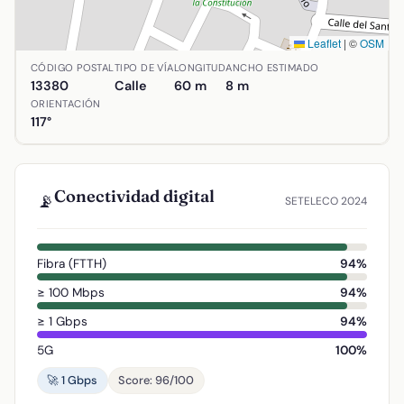
Leaflet
|
©
OSM
Ubicación de Calle Tahona en Aldea del Rey, Ciudad Real
CÓDIGO POSTAL
TIPO DE VÍA
LONGITUD
ANCHO ESTIMADO
13380
Calle
60 m
8 m
ORIENTACIÓN
117°
Conectividad digital
📡
SETELECO 2024
Fibra (FTTH)
94%
≥ 100 Mbps
94%
≥ 1 Gbps
94%
5G
100%
🚀 1 Gbps
Score: 96/100