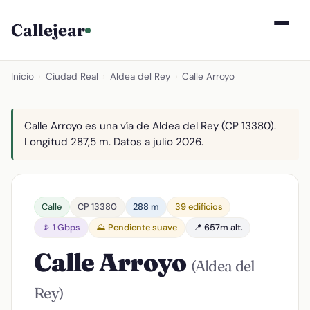
Callejear
Inicio
›
Ciudad Real
›
Aldea del Rey
›
Calle Arroyo
Calle Arroyo es una vía de Aldea del Rey (CP 13380).
Longitud 287,5 m. Datos a julio 2026.
Calle
CP 13380
288 m
39 edificios
📡 1 Gbps
⛰️ Pendiente suave
📍 657m alt.
Calle Arroyo
(Aldea del
Rey)