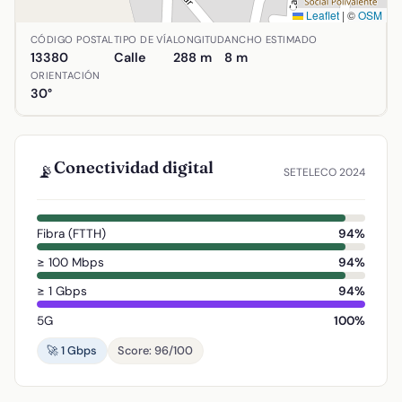
Leaflet
|
©
OSM
Ubicación de Calle Arroyo en Aldea del Rey, Ciudad Real.
CÓDIGO POSTAL
TIPO DE VÍA
LONGITUD
ANCHO ESTIMADO
13380
Calle
288 m
8 m
ORIENTACIÓN
30°
Conectividad digital
📡
SETELECO 2024
Fibra (FTTH)
94%
≥ 100 Mbps
94%
≥ 1 Gbps
94%
5G
100%
🚀 1 Gbps
Score: 96/100