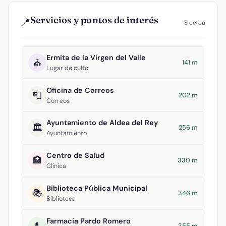
Servicios y puntos de interés
📍
8 cerca
Ermita de la Virgen del Valle
⛪
141 m
Lugar de culto
Oficina de Correos
📮
202 m
Correos
Ayuntamiento de Aldea del Rey
🏛️
256 m
Ayuntamiento
Centro de Salud
🏥
330 m
Clínica
Biblioteca Pública Municipal
📚
346 m
Biblioteca
Farmacia Pardo Romero
💊
355 m