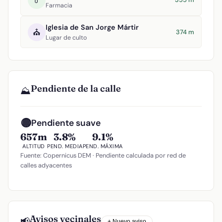
Farmacia
Iglesia de San Jorge Mártir
⛪
374 m
Lugar de culto
Pendiente de la calle
⛰️
🟡
Pendiente suave
657m
3.8%
9.1%
ALTITUD
PEND. MEDIA
PEND. MÁXIMA
Fuente: Copernicus DEM · Pendiente calculada por red de
calles adyacentes
Avisos vecinales
📢
+ Nuevo aviso