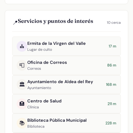
Servicios y puntos de interés
📍
10 cerca
Ermita de la Virgen del Valle
⛪
17 m
Lugar de culto
Oficina de Correos
📮
86 m
Correos
Ayuntamiento de Aldea del Rey
🏛️
168 m
Ayuntamiento
Centro de Salud
🏥
211 m
Clínica
Biblioteca Pública Municipal
📚
228 m
Biblioteca