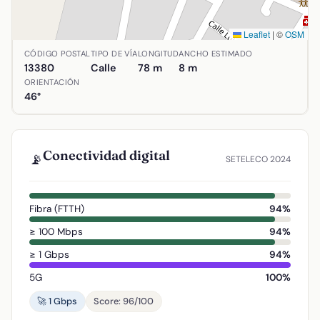
Leaflet
|
©
OSM
Ubicación de Calle Concejo en Aldea del Rey, Ciudad Rea
CÓDIGO POSTAL
TIPO DE VÍA
LONGITUD
ANCHO ESTIMADO
13380
Calle
78 m
8 m
ORIENTACIÓN
46°
Conectividad digital
📡
SETELECO 2024
Fibra (FTTH)
94%
≥ 100 Mbps
94%
≥ 1 Gbps
94%
5G
100%
🚀 1 Gbps
Score: 96/100