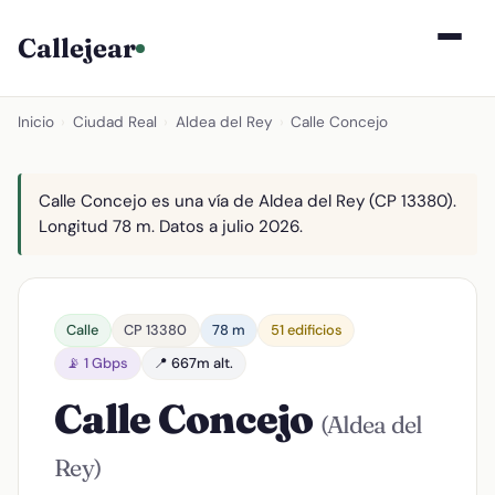
Callejear
Inicio
›
Ciudad Real
›
Aldea del Rey
›
Calle Concejo
Calle Concejo es una vía de Aldea del Rey (CP 13380).
Longitud 78 m. Datos a julio 2026.
Calle
CP 13380
78 m
51 edificios
📡 1 Gbps
📍 667m alt.
Calle Concejo
(Aldea del
Rey)