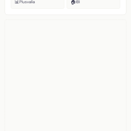
📊
🏠
Plusvalía
IBI