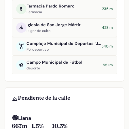
Farmacia Pardo Romero
💊
235 m
Farmacia
Iglesia de San Jorge Mártir
⛪
428 m
Lugar de culto
Complejo Municipal de Deportes "Julián Álvarez de Uribarri"
🏋️
540 m
Polideportivo
Campo Municipal de Fútbol
⚽
551 m
deporte
Pendiente de la calle
⛰️
🟢
Llana
667m
1.5%
10.3%