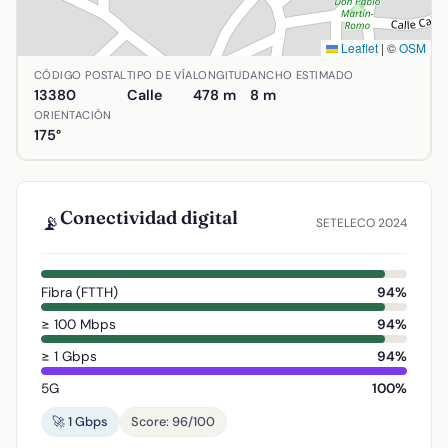
Leaflet
|
©
OSM
Ubicación de Camino de Yezgo en Aldea del Rey, Ciudad Re
CÓDIGO POSTAL
TIPO DE VÍA
LONGITUD
ANCHO ESTIMADO
13380
Calle
478 m
8 m
ORIENTACIÓN
175°
Conectividad digital
📡
SETELECO 2024
Fibra (FTTH)
94%
≥ 100 Mbps
94%
≥ 1 Gbps
94%
5G
100%
🚀 1 Gbps
Score: 96/100