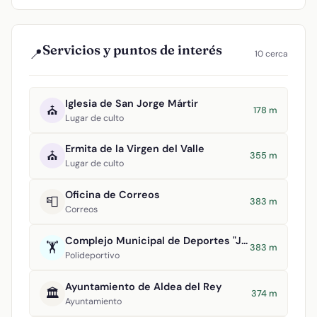
Servicios y puntos de interés
📍
10 cerca
Iglesia de San Jorge Mártir
⛪
178 m
Lugar de culto
Ermita de la Virgen del Valle
⛪
355 m
Lugar de culto
Oficina de Correos
📮
383 m
Correos
Complejo Municipal de Deportes "Julián Álvarez de Uribarri"
🏋️
383 m
Polideportivo
Ayuntamiento de Aldea del Rey
🏛️
374 m
Ayuntamiento