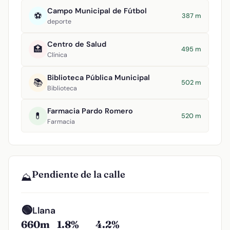
Campo Municipal de Fútbol
⚽
387 m
deporte
Centro de Salud
🏥
495 m
Clínica
Biblioteca Pública Municipal
📚
502 m
Biblioteca
Farmacia Pardo Romero
💊
520 m
Farmacia
Pendiente de la calle
⛰️
🟢
Llana
660m
1.8%
4.2%