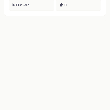
📊
🏠
Plusvalía
IBI