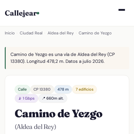
Callejear
Inicio
›
Ciudad Real
›
Aldea del Rey
›
Camino de Yezgo
Camino de Yezgo es una vía de Aldea del Rey (CP
13380). Longitud 478,2 m. Datos a julio 2026.
Calle
CP 13380
478 m
7 edificios
📡 1 Gbps
📍 660m alt.
Camino de Yezgo
(Aldea del Rey)