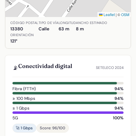
Leaflet
|
©
OSM
Ubicación de Travesía Ramón y Cajal en Aldea del Rey, Ciu
CÓDIGO POSTAL
TIPO DE VÍA
LONGITUD
ANCHO ESTIMADO
13380
Calle
63 m
8 m
ORIENTACIÓN
121°
Conectividad digital
📡
SETELECO 2024
Fibra (FTTH)
94%
≥ 100 Mbps
94%
≥ 1 Gbps
94%
5G
100%
🚀 1 Gbps
Score: 96/100