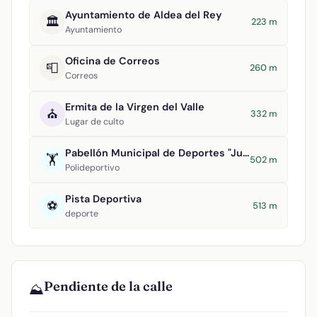
Ayuntamiento de Aldea del Rey
🏛️
223 m
Ayuntamiento
Oficina de Correos
📮
260 m
Correos
Ermita de la Virgen del Valle
⛪
332 m
Lugar de culto
Pabellón Municipal de Deportes "Juan Carlos I"
🏋️
502 m
Polideportivo
Pista Deportiva
⚽
513 m
deporte
Pendiente de la calle
⛰️