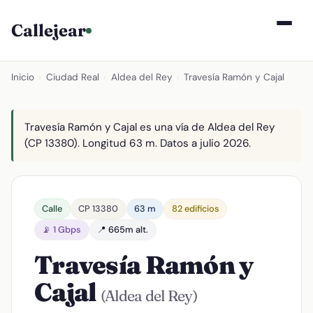
Callejear
Inicio
›
Ciudad Real
›
Aldea del Rey
›
Travesía Ramón y Cajal
Travesía Ramón y Cajal es una vía de Aldea del Rey
(CP 13380). Longitud 63 m. Datos a julio 2026.
Calle
CP 13380
63 m
82 edificios
📡 1 Gbps
📍 665m alt.
Travesía Ramón y
Cajal
(Aldea del Rey)