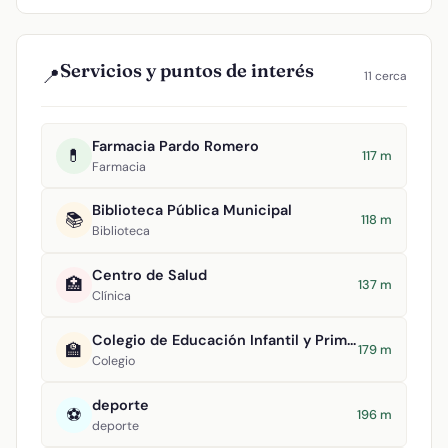
Servicios y puntos de interés
📍
11 cerca
Farmacia Pardo Romero
💊
117 m
Farmacia
Biblioteca Pública Municipal
📚
118 m
Biblioteca
Centro de Salud
🏥
137 m
Clínica
Colegio de Educación Infantil y Primaria Maestro Navas
🏫
179 m
Colegio
deporte
⚽
196 m
deporte