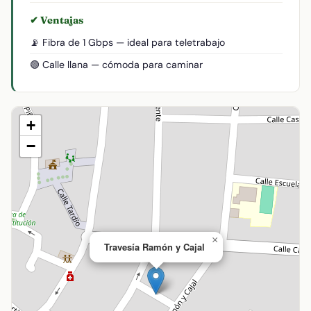
✔ Ventajas
📡 Fibra de 1 Gbps — ideal para teletrabajo
🟢 Calle llana — cómoda para caminar
+
−
×
Travesía Ramón y Cajal