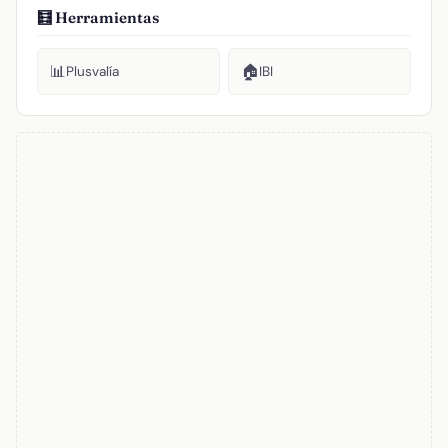
🧮 Herramientas
📊
🏠
Plusvalía
IBI