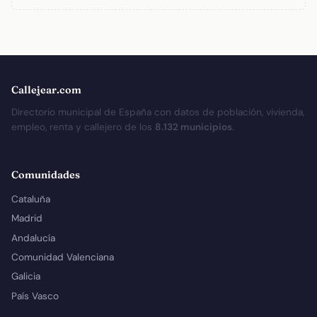
Callejear.com
Directorio municipal de España con datos de población, vivienda,
empleo, renta y callejero de los
8.132 municipios
.
Comunidades
Cataluña
Madrid
Andalucía
Comunidad Valenciana
Galicia
País Vasco