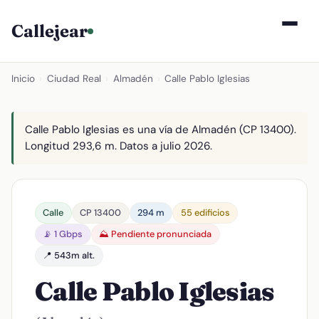
Callejear
Inicio
›
Ciudad Real
›
Almadén
›
Calle Pablo Iglesias
Calle Pablo Iglesias es una vía de Almadén (CP 13400).
Longitud 293,6 m. Datos a julio 2026.
Calle
CP 13400
294 m
55 edificios
📡 1 Gbps
⛰️ Pendiente pronunciada
📍 543m alt.
Calle Pablo Iglesias