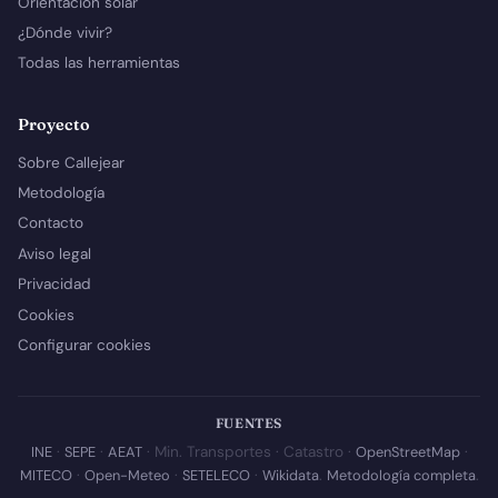
Orientación solar
¿Dónde vivir?
Todas las herramientas
Proyecto
Sobre Callejear
Metodología
Contacto
Aviso legal
Privacidad
Cookies
Configurar cookies
FUENTES
INE
·
SEPE
·
AEAT
· Min. Transportes · Catastro ·
OpenStreetMap
·
MITECO
·
Open-Meteo
·
SETELECO
·
Wikidata
.
Metodología completa
.