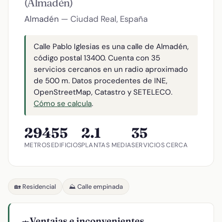
(Almadén)
Almadén
— Ciudad Real, España
Calle Pablo Iglesias es una calle de Almadén,
código postal 13400. Cuenta con 35
servicios cercanos en un radio aproximado
de 500 m. Datos procedentes de INE,
OpenStreetMap, Catastro y SETELECO.
Cómo se calcula
.
294
55
2.1
35
METROS
EDIFICIOS
PLANTAS MEDIA
SERVICIOS CERCA
🏡 Residencial
⛰️ Calle empinada
Ventajas e inconvenientes