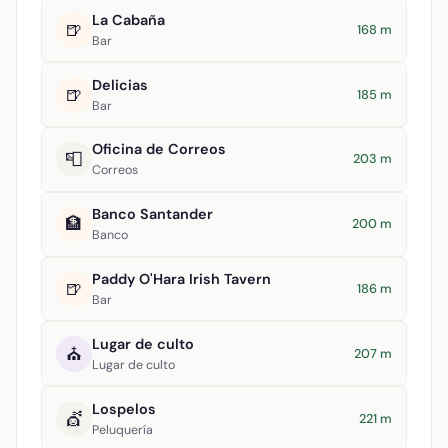
La Cabaña
🍺
168 m
Bar
Delicias
🍺
185 m
Bar
Oficina de Correos
📮
203 m
Correos
Banco Santander
🏦
200 m
Banco
Paddy O'Hara Irish Tavern
🍺
186 m
Bar
Lugar de culto
⛪
207 m
Lugar de culto
Lospelos
💇
221 m
Peluquería