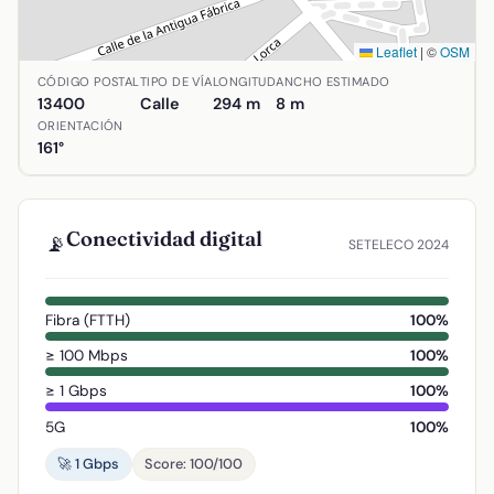
Leaflet
|
©
OSM
Ubicación de Calle Pablo Iglesias en Almadén, Ciudad Re
CÓDIGO POSTAL
TIPO DE VÍA
LONGITUD
ANCHO ESTIMADO
13400
Calle
294 m
8 m
ORIENTACIÓN
161°
Conectividad digital
📡
SETELECO 2024
Fibra (FTTH)
100%
≥ 100 Mbps
100%
≥ 1 Gbps
100%
5G
100%
🚀 1 Gbps
Score: 100/100