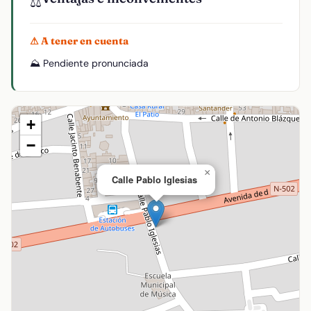
⚖️
⚠ A tener en cuenta
⛰️ Pendiente pronunciada
+
−
×
Calle Pablo Iglesias