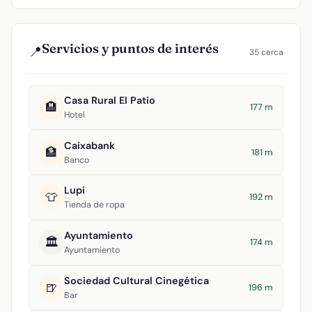
Servicios y puntos de interés
📍
35 cerca
Casa Rural El Patio
🏨
177 m
Hotel
Caixabank
🏦
181 m
Banco
Lupi
👕
192 m
Tienda de ropa
Ayuntamiento
🏛️
174 m
Ayuntamiento
Sociedad Cultural Cinegética
🍺
196 m
Bar