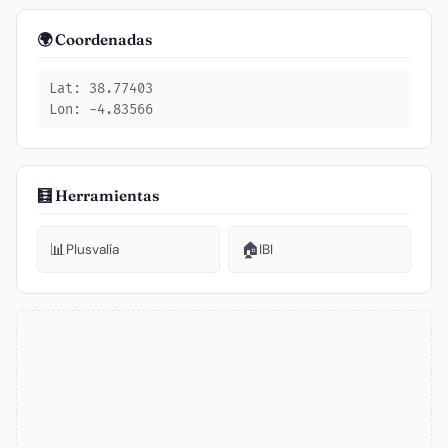
🌍 Coordenadas
Lat: 38.77403
Lon: -4.83566
🧮 Herramientas
📊
🏠
Plusvalía
IBI