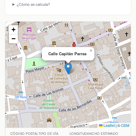
¿Cómo se calcula?
+
−
×
Calle Capitán Parras
Leaflet
|
©
OSM
Ubicación de Calle Capitán Parras en Almagro, Ciudad Real.
CÓDIGO POSTAL
TIPO DE VÍA
LONGITUD
ANCHO ESTIMADO