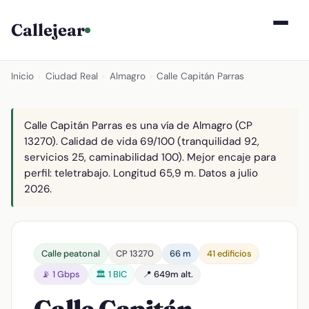
Callejear
Inicio
›
Ciudad Real
›
Almagro
›
Calle Capitán Parras
Calle Capitán Parras es una vía de Almagro (CP
13270). Calidad de vida 69/100 (tranquilidad 92,
servicios 25, caminabilidad 100). Mejor encaje para
perfil: teletrabajo. Longitud 65,9 m. Datos a julio
2026.
Calle peatonal
CP 13270
66 m
41 edificios
📡 1 Gbps
🏛️ 1 BIC
📍 649m alt.