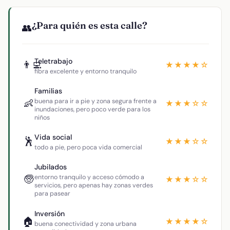
¿Para quién es esta calle?
👥
Teletrabajo
👨‍💻
★★★★☆
fibra excelente y entorno tranquilo
Familias
👶
buena para ir a pie y zona segura frente a
★★★☆☆
inundaciones, pero poco verde para los
niños
Vida social
🕺
★★★☆☆
todo a pie, pero poca vida comercial
Jubilados
🧓
entorno tranquilo y acceso cómodo a
★★★☆☆
servicios, pero apenas hay zonas verdes
para pasear
Inversión
🏠
★★★★☆
buena conectividad y zona urbana