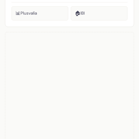
📊
🏠
Plusvalía
IBI