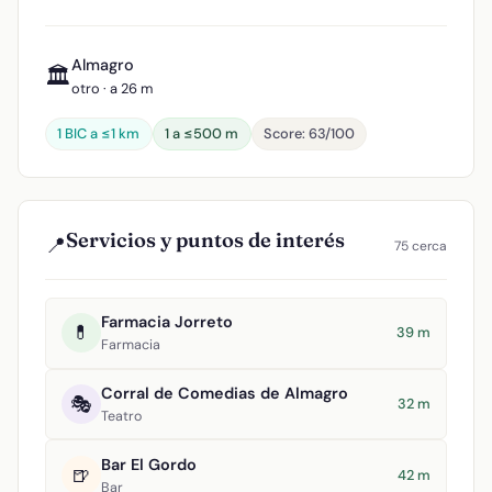
Almagro
🏛️
otro · a 26 m
1 BIC a ≤1 km
1 a ≤500 m
Score: 63/100
Servicios y puntos de interés
📍
75 cerca
Farmacia Jorreto
💊
39 m
Farmacia
Corral de Comedias de Almagro
🎭
32 m
Teatro
Bar El Gordo
🍺
42 m
Bar