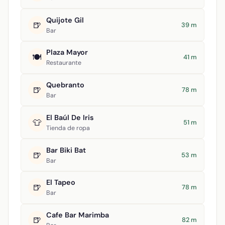
Quijote Gil
🍺
39 m
Bar
Plaza Mayor
🍽️
41 m
Restaurante
Quebranto
🍺
78 m
Bar
El Baúl De Iris
👕
51 m
Tienda de ropa
Bar Biki Bat
🍺
53 m
Bar
El Tapeo
🍺
78 m
Bar
Cafe Bar Marimba
🍺
82 m