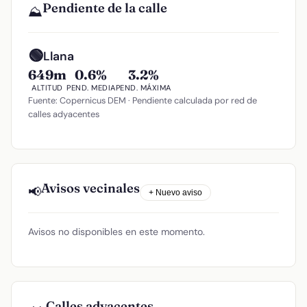
Pendiente de la calle
⛰️
🟢
Llana
649m
0.6%
3.2%
ALTITUD
PEND. MEDIA
PEND. MÁXIMA
Fuente: Copernicus DEM · Pendiente calculada por red de
calles adyacentes
Avisos vecinales
📢
+ Nuevo aviso
Avisos no disponibles en este momento.
Calles adyacentes