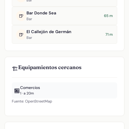
Bar
Bar Donde Sea
🍺
65 m
Bar
El Callejón de Germán
🍺
71 m
Bar
Equipamientos cercanos
🏗️
Comercios
🏪
1 · a 20m
Fuente: OpenStreetMap