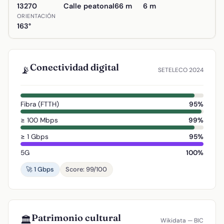
13270
Calle peatonal
66 m
6 m
ORIENTACIÓN
163°
Conectividad digital
📡
SETELECO 2024
Fibra (FTTH)
95%
≥ 100 Mbps
99%
≥ 1 Gbps
95%
5G
100%
🚀 1 Gbps
Score: 99/100
Patrimonio cultural
🏛️
Wikidata — BIC