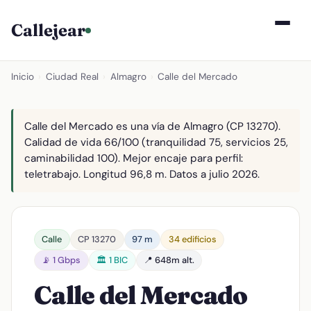
Callejear
Inicio
›
Ciudad Real
›
Almagro
›
Calle del Mercado
Calle del Mercado es una vía de Almagro (CP 13270).
Calidad de vida 66/100 (tranquilidad 75, servicios 25,
caminabilidad 100). Mejor encaje para perfil:
teletrabajo. Longitud 96,8 m. Datos a julio 2026.
Calle
CP 13270
97 m
34 edificios
📡 1 Gbps
🏛️ 1 BIC
📍 648m alt.
Calle del Mercado