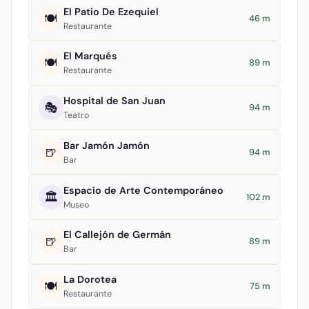
El Patio De Ezequiel
🍽️
46 m
Restaurante
El Marqués
🍽️
89 m
Restaurante
Hospital de San Juan
🎭
94 m
Teatro
Bar Jamón Jamón
🍺
94 m
Bar
Espacio de Arte Contemporáneo
🏛️
102 m
Museo
El Callejón de Germán
🍺
89 m
Bar
La Dorotea
🍽️
75 m
Restaurante