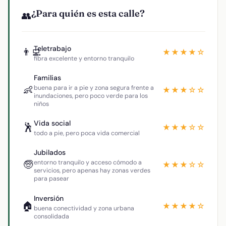
¿Para quién es esta calle?
👥
Teletrabajo
👨‍💻
★★★★☆
fibra excelente y entorno tranquilo
Familias
👶
buena para ir a pie y zona segura frente a
★★★☆☆
inundaciones, pero poco verde para los
niños
Vida social
🕺
★★★☆☆
todo a pie, pero poca vida comercial
Jubilados
🧓
entorno tranquilo y acceso cómodo a
★★★☆☆
servicios, pero apenas hay zonas verdes
para pasear
Inversión
🏠
★★★★☆
buena conectividad y zona urbana
consolidada