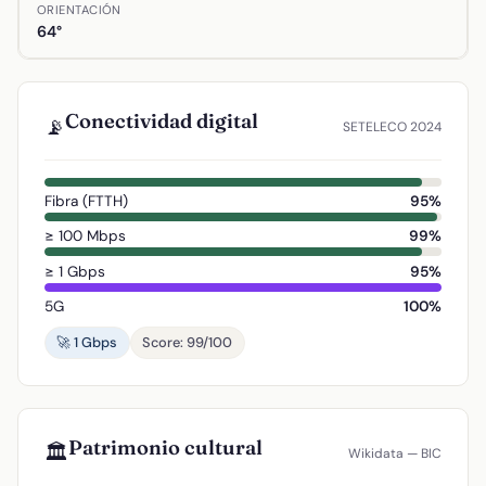
ORIENTACIÓN
64°
Conectividad digital
📡
SETELECO 2024
Fibra (FTTH)
95%
≥ 100 Mbps
99%
≥ 1 Gbps
95%
5G
100%
🚀 1 Gbps
Score: 99/100
Patrimonio cultural
🏛️
Wikidata — BIC