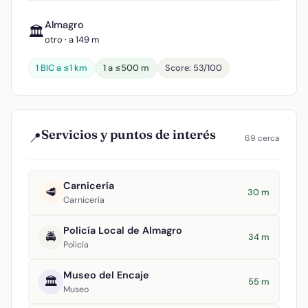
Almagro
🏛️
otro · a 149 m
1 BIC a ≤1 km
1 a ≤500 m
Score: 53/100
Servicios y puntos de interés
📍
69 cerca
Carnicería
🥩
30 m
Carnicería
Policía Local de Almagro
🚔
34 m
Policía
Museo del Encaje
🏛️
55 m
Museo