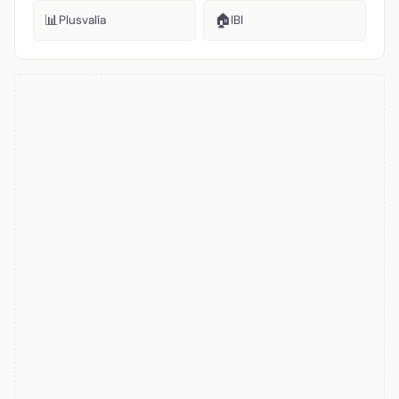
📊
🏠
Plusvalía
IBI