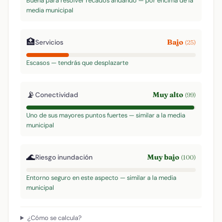
Buena para resolver recados andando — por encima de la
media municipal
🏥
Bajo
Servicios
(25)
Escasos — tendrás que desplazarte
📡
Muy alto
Conectividad
(99)
Uno de sus mayores puntos fuertes — similar a la media
municipal
🌊
Muy bajo
Riesgo inundación
(100)
Entorno seguro en este aspecto — similar a la media
municipal
¿Cómo se calcula?