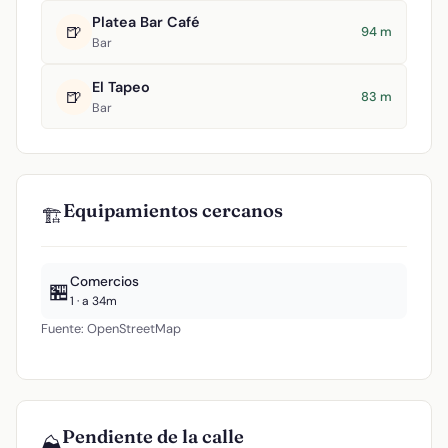
Platea Bar Café
🍺
94 m
Bar
El Tapeo
🍺
83 m
Bar
Equipamientos cercanos
🏗️
Comercios
🏪
1 · a 34m
Fuente: OpenStreetMap
Pendiente de la calle
⛰️