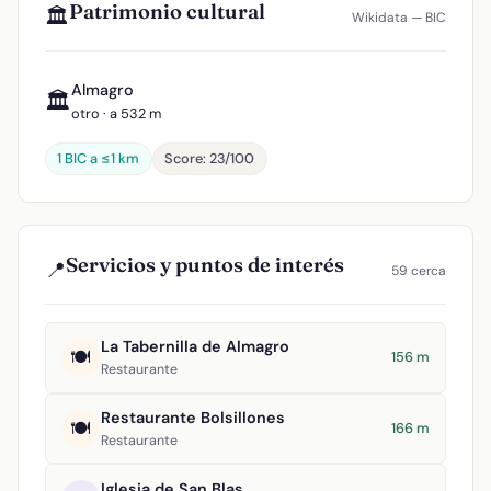
Patrimonio cultural
🏛️
Wikidata — BIC
Almagro
🏛️
otro · a 532 m
1 BIC a ≤1 km
Score: 23/100
Servicios y puntos de interés
📍
59 cerca
La Tabernilla de Almagro
🍽️
156 m
Restaurante
Restaurante Bolsillones
🍽️
166 m
Restaurante
Iglesia de San Blas