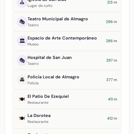
⛪
213 m
Lugar de culto
Teatro Municipal de Almagro
🎭
296 m
Teatro
Espacio de Arte Contemporáneo
🏛️
286 m
Museo
Hospital de San Juan
🎭
297 m
Teatro
Policía Local de Almagro
🚔
377 m
Policía
El Patio De Ezequiel
🍽️
411 m
Restaurante
La Dorotea
🍽️
412 m
Restaurante