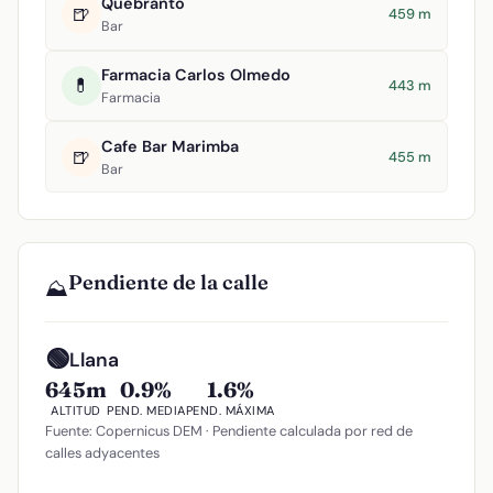
Quebranto
🍺
459 m
Bar
Farmacia Carlos Olmedo
💊
443 m
Farmacia
Cafe Bar Marimba
🍺
455 m
Bar
Pendiente de la calle
⛰️
🟢
Llana
645m
0.9%
1.6%
ALTITUD
PEND. MEDIA
PEND. MÁXIMA
Fuente: Copernicus DEM · Pendiente calculada por red de
calles adyacentes