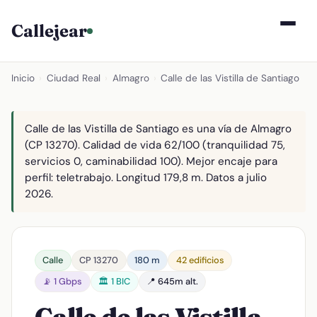
Callejear
Inicio
›
Ciudad Real
›
Almagro
›
Calle de las Vistilla de Santiago
Calle de las Vistilla de Santiago es una vía de Almagro
(CP 13270). Calidad de vida 62/100 (tranquilidad 75,
servicios 0, caminabilidad 100). Mejor encaje para
perfil: teletrabajo. Longitud 179,8 m. Datos a julio
2026.
Calle
CP 13270
180 m
42 edificios
📡 1 Gbps
🏛️ 1 BIC
📍 645m alt.