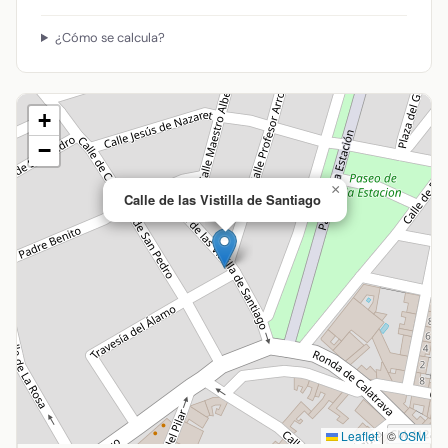
¿Cómo se calcula?
+
−
×
Calle de las Vistilla de Santiago
Leaflet
|
©
OSM