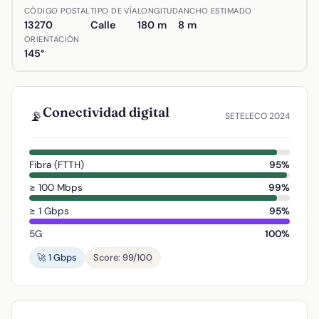
Ubicación de Calle de las Vistilla de Santiago en Almagr
CÓDIGO POSTAL
TIPO DE VÍA
LONGITUD
ANCHO ESTIMADO
13270
Calle
180 m
8 m
ORIENTACIÓN
145°
Conectividad digital
📡
SETELECO 2024
Fibra (FTTH)
95%
≥ 100 Mbps
99%
≥ 1 Gbps
95%
5G
100%
🚀 1 Gbps
Score: 99/100