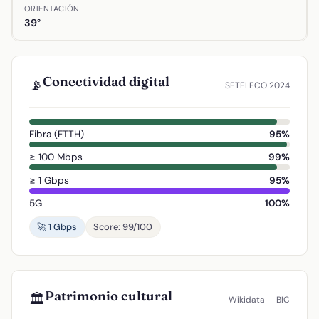
ORIENTACIÓN
39°
Conectividad digital
📡
SETELECO 2024
Fibra (FTTH)
95%
≥ 100 Mbps
99%
≥ 1 Gbps
95%
5G
100%
🚀 1 Gbps
Score: 99/100
Patrimonio cultural
🏛️
Wikidata — BIC