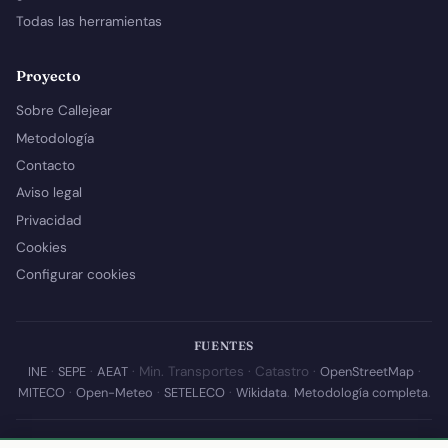
Todas las herramientas
Proyecto
Sobre Callejear
Metodología
Contacto
Aviso legal
Privacidad
Cookies
Configurar cookies
FUENTES
INE
·
SEPE
·
AEAT
· Min. Transportes · Catastro ·
OpenStreetMap
·
MITECO
·
Open-Meteo
·
SETELECO
·
Wikidata
.
Metodología completa
.
© 2026 Callejear.com — Directorio municipal de España con datos