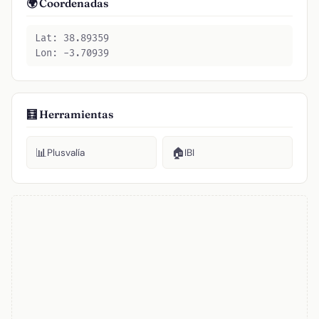
🌍 Coordenadas
Lat: 38.89359
Lon: -3.70939
🧮 Herramientas
📊
🏠
Plusvalía
IBI