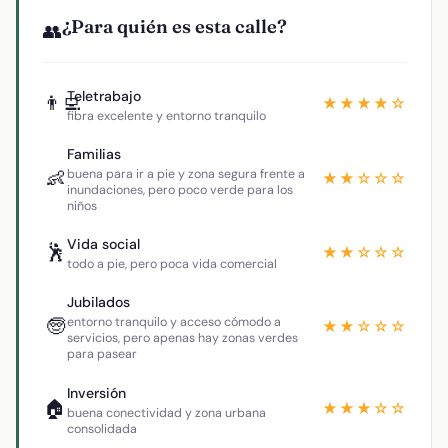
¿Para quién es esta calle?
👥
Teletrabajo
👨‍💻
★★★★☆
fibra excelente y entorno tranquilo
Familias
👶
buena para ir a pie y zona segura frente a
★★☆☆☆
inundaciones, pero poco verde para los
niños
Vida social
🕺
★★☆☆☆
todo a pie, pero poca vida comercial
Jubilados
🧓
entorno tranquilo y acceso cómodo a
★★☆☆☆
servicios, pero apenas hay zonas verdes
para pasear
Inversión
🏠
★★★☆☆
buena conectividad y zona urbana
consolidada