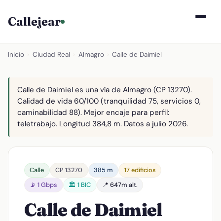
Callejear
Inicio
›
Ciudad Real
›
Almagro
›
Calle de Daimiel
Calle de Daimiel es una vía de Almagro (CP 13270).
Calidad de vida 60/100 (tranquilidad 75, servicios 0,
caminabilidad 88). Mejor encaje para perfil:
teletrabajo. Longitud 384,8 m. Datos a julio 2026.
Calle
CP 13270
385 m
17 edificios
📡 1 Gbps
🏛️ 1 BIC
📍 647m alt.
Calle de Daimiel