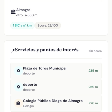
Almagro
🏛️
otro · a 630 m
1 BIC a ≤1 km
Score: 23/100
Servicios y puntos de interés
📍
50 cerca
Plaza de Toros Municipal
⚽
235 m
deporte
deporte
⚽
259 m
deporte
Colegio Público Diego de Almagro
🏫
276 m
Colegio