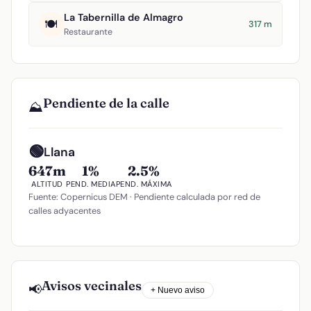
La Tabernilla de Almagro
🍽️
317 m
Restaurante
Pendiente de la calle
⛰️
🟢
Llana
647m
1%
2.5%
ALTITUD
PEND. MEDIA
PEND. MÁXIMA
Fuente: Copernicus DEM · Pendiente calculada por red de
calles adyacentes
Avisos vecinales
📢
+ Nuevo aviso