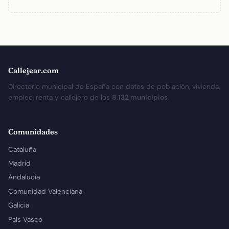
Callejear.com
Directorio municipal de España con datos de población, vivienda,
empleo, renta y callejero de los
8.132 municipios
.
Comunidades
Cataluña
Madrid
Andalucía
Comunidad Valenciana
Galicia
País Vasco