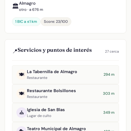
Almagro
🏛️
otro · a 676 m
1 BIC a ≤1 km
Score: 23/100
Servicios y puntos de interés
📍
27 cerca
La Tabernilla de Almagro
🍽️
294 m
Restaurante
Restaurante Bolsillones
🍽️
303 m
Restaurante
Iglesia de San Blas
⛪
349 m
Lugar de culto
Teatro Municipal de Almagro