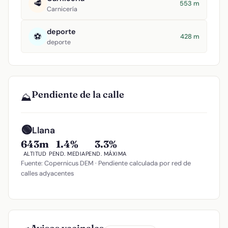
🥩
553 m
Carnicería
deporte
⚽
428 m
deporte
Pendiente de la calle
⛰️
🟢
Llana
643m
1.4%
3.3%
ALTITUD
PEND. MEDIA
PEND. MÁXIMA
Fuente: Copernicus DEM · Pendiente calculada por red de
calles adyacentes