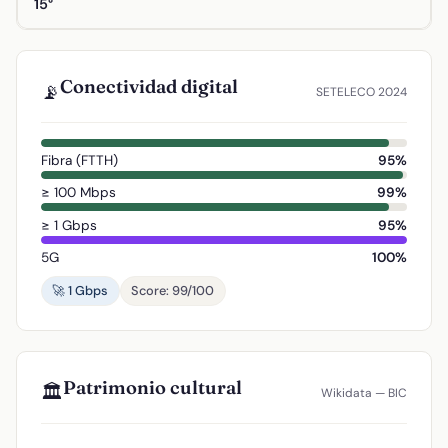
15°
Conectividad digital
📡
SETELECO 2024
Fibra (FTTH)
95%
≥ 100 Mbps
99%
≥ 1 Gbps
95%
5G
100%
🚀 1 Gbps
Score: 99/100
Patrimonio cultural
🏛️
Wikidata — BIC