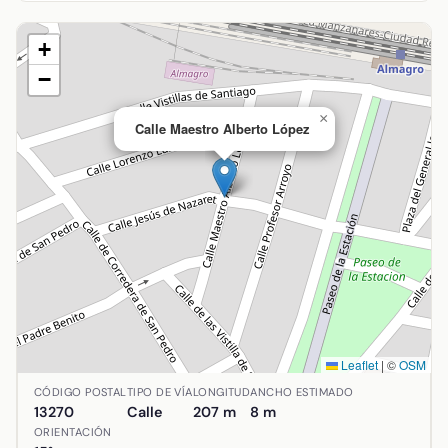
+
−
×
Calle Maestro Alberto López
Leaflet
|
©
OSM
Ubicación de Calle Maestro Alberto López en Almagro, Ciu
CÓDIGO POSTAL
TIPO DE VÍA
LONGITUD
ANCHO ESTIMADO
13270
Calle
207 m
8 m
ORIENTACIÓN