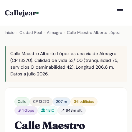
Callejear
Inicio
›
Ciudad Real
›
Almagro
›
Calle Maestro Alberto López
Calle Maestro Alberto López es una vía de Almagro
(CP 13270). Calidad de vida 53/100 (tranquilidad 75,
servicios 0, caminabilidad 42). Longitud 206,6 m.
Datos a julio 2026.
Calle
CP 13270
207 m
36 edificios
📡 1 Gbps
🏛️ 1 BIC
📍 643m alt.
Calle Maestro