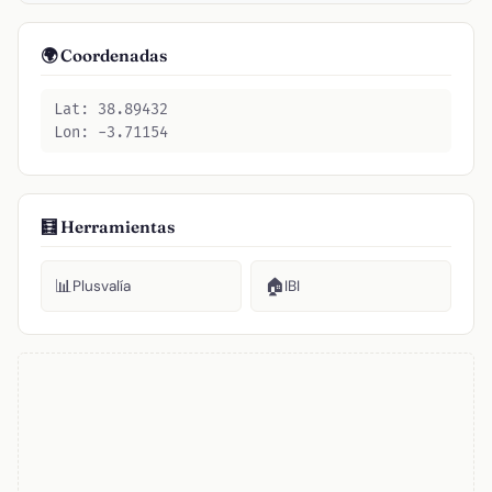
🌍 Coordenadas
Lat: 38.89432
Lon: -3.71154
🧮 Herramientas
📊
🏠
Plusvalía
IBI