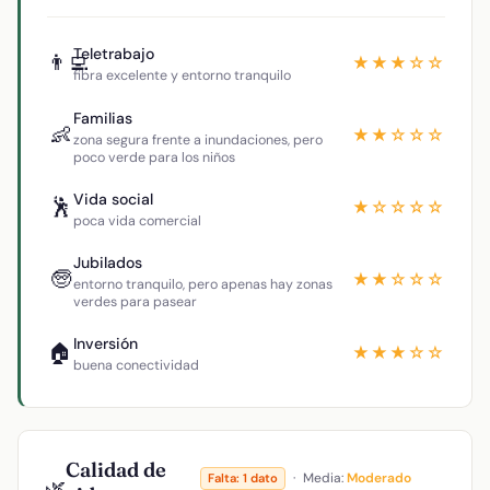
Teletrabajo
👨‍💻
★★★☆☆
fibra excelente y entorno tranquilo
Familias
👶
★★☆☆☆
zona segura frente a inundaciones, pero
poco verde para los niños
Vida social
🕺
★☆☆☆☆
poca vida comercial
Jubilados
🧓
★★☆☆☆
entorno tranquilo, pero apenas hay zonas
verdes para pasear
Inversión
🏠
★★★☆☆
buena conectividad
Calidad de
·
Media:
Moderado
Falta: 1 dato
🌿