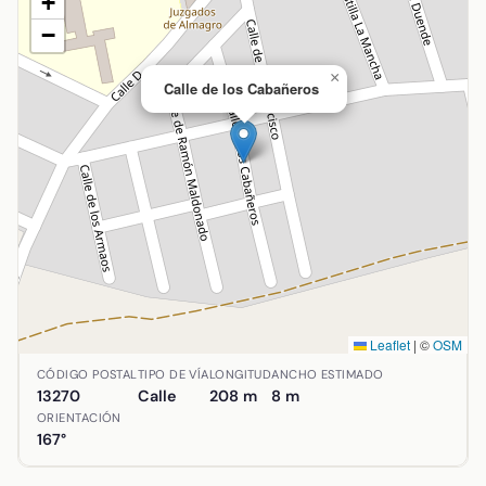
+
−
×
Calle de los Cabañeros
Leaflet
|
©
OSM
Ubicación de Calle de los Cabañeros en Almagro, Ciudad
CÓDIGO POSTAL
TIPO DE VÍA
LONGITUD
ANCHO ESTIMADO
13270
Calle
208 m
8 m
ORIENTACIÓN
167°