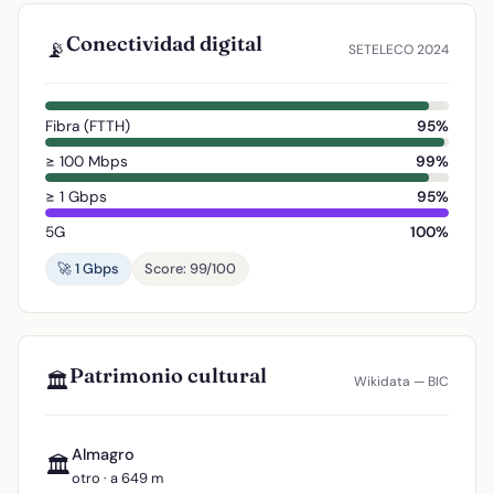
Conectividad digital
📡
SETELECO 2024
Fibra (FTTH)
95%
≥ 100 Mbps
99%
≥ 1 Gbps
95%
5G
100%
🚀 1 Gbps
Score: 99/100
Patrimonio cultural
🏛️
Wikidata — BIC
Almagro
🏛️
otro · a 649 m