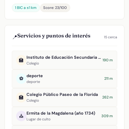
1 BIC a ≤1 km
Score: 23/100
Servicios y puntos de interés
📍
15 cerca
Instituto de Educación Secundaria Clavero Fernández de Córdova
🏫
190 m
Colegio
deporte
⚽
211 m
deporte
Colegio Público Paseo de la Florida
🏫
262 m
Colegio
Ermita de la Magdalena (año 1734)
⛪
309 m
Lugar de culto