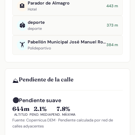
Parador de Almagro
🏨
443 m
Hotel
deporte
🏟️
373 m
deporte
Pabellón Municipal José Manuel Roldán
🏋️
384 m
Polideportivo
Pendiente de la calle
⛰️
🟡
Pendiente suave
644m
2.1%
7.8%
ALTITUD
PEND. MEDIA
PEND. MÁXIMA
Fuente: Copernicus DEM · Pendiente calculada por red de
calles adyacentes