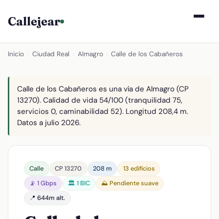
Callejear
Inicio
›
Ciudad Real
›
Almagro
›
Calle de los Cabañeros
Calle de los Cabañeros es una vía de Almagro (CP
13270). Calidad de vida 54/100 (tranquilidad 75,
servicios 0, caminabilidad 52). Longitud 208,4 m.
Datos a julio 2026.
Calle
CP 13270
208 m
13 edificios
📡 1 Gbps
🏛️ 1 BIC
⛰️ Pendiente suave
📍 644m alt.