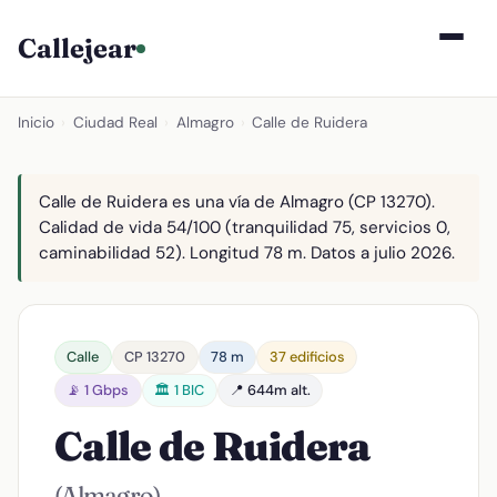
Callejear
Inicio
›
Ciudad Real
›
Almagro
›
Calle de Ruidera
Calle de Ruidera es una vía de Almagro (CP 13270).
Calidad de vida 54/100 (tranquilidad 75, servicios 0,
caminabilidad 52). Longitud 78 m. Datos a julio 2026.
Calle
CP 13270
78 m
37 edificios
📡 1 Gbps
🏛️ 1 BIC
📍 644m alt.
Calle de Ruidera
(Almagro)