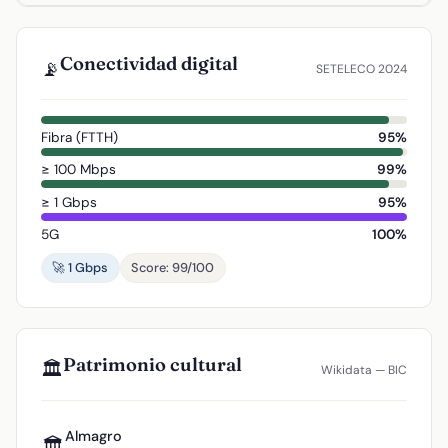
Conectividad digital
📡
SETELECO 2024
Fibra (FTTH)
95%
≥ 100 Mbps
99%
≥ 1 Gbps
95%
5G
100%
🚀 1 Gbps
Score: 99/100
Patrimonio cultural
🏛️
Wikidata — BIC
Almagro
🏛️