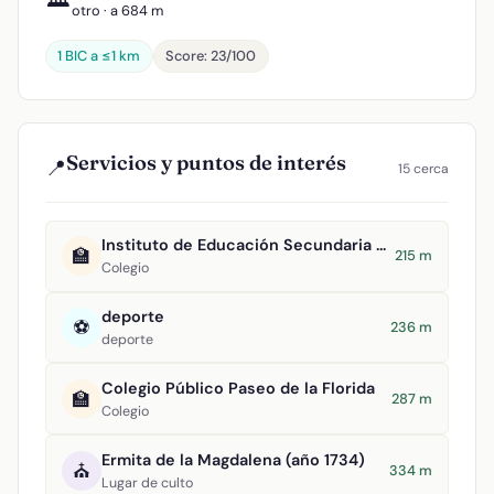
otro · a 684 m
1 BIC a ≤1 km
Score: 23/100
Servicios y puntos de interés
📍
15 cerca
Instituto de Educación Secundaria Clavero Fernández de Córdova
🏫
215 m
Colegio
deporte
⚽
236 m
deporte
Colegio Público Paseo de la Florida
🏫
287 m
Colegio
Ermita de la Magdalena (año 1734)
⛪
334 m
Lugar de culto