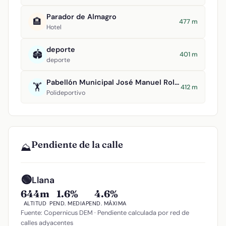
Parador de Almagro
🏨
477 m
Hotel
deporte
🏟️
401 m
deporte
Pabellón Municipal José Manuel Roldán
🏋️
412 m
Polideportivo
Pendiente de la calle
⛰️
🟢
Llana
644m
1.6%
4.6%
ALTITUD
PEND. MEDIA
PEND. MÁXIMA
Fuente: Copernicus DEM · Pendiente calculada por red de
calles adyacentes