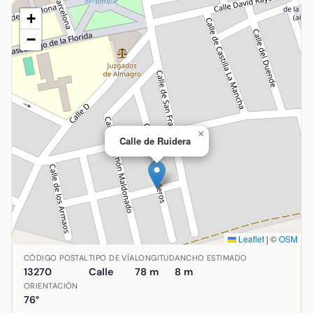
+
−
×
Calle de Ruidera
Leaflet
|
©
OSM
Ubicación de Calle de Ruidera en Almagro, Ciudad Real. C
CÓDIGO POSTAL
TIPO DE VÍA
LONGITUD
ANCHO ESTIMADO
13270
Calle
78 m
8 m
ORIENTACIÓN
76°