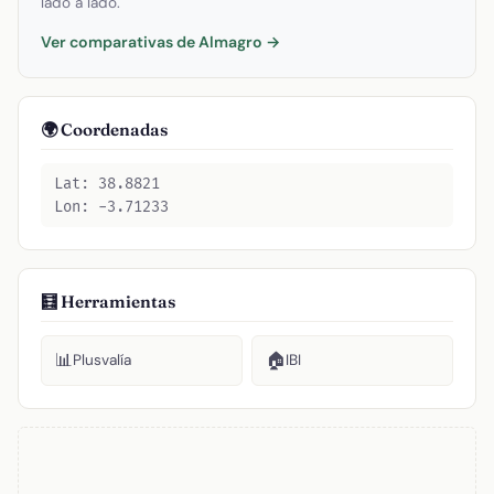
lado a lado.
Ver comparativas de Almagro →
🌍 Coordenadas
Lat: 38.8821
Lon: -3.71233
🧮 Herramientas
📊
🏠
Plusvalía
IBI