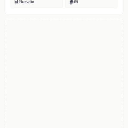
📊
🏠
Plusvalía
IBI