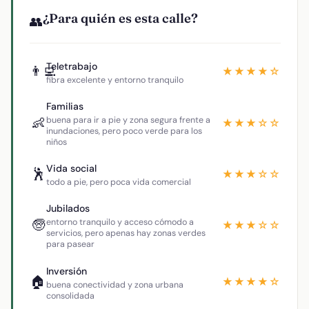
¿Para quién es esta calle?
👥
Teletrabajo
👨‍💻
★★★★☆
fibra excelente y entorno tranquilo
Familias
👶
buena para ir a pie y zona segura frente a
★★★☆☆
inundaciones, pero poco verde para los
niños
Vida social
🕺
★★★☆☆
todo a pie, pero poca vida comercial
Jubilados
🧓
entorno tranquilo y acceso cómodo a
★★★☆☆
servicios, pero apenas hay zonas verdes
para pasear
Inversión
🏠
★★★★☆
buena conectividad y zona urbana
consolidada