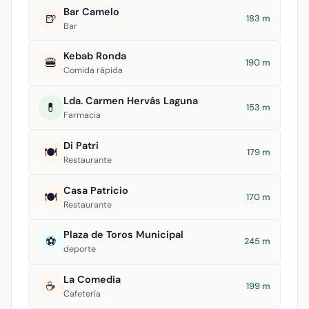
Bar Camelo
🍺
183 m
Bar
Kebab Ronda
🍔
190 m
Comida rápida
Lda. Carmen Hervás Laguna
💊
153 m
Farmacia
Di Patri
🍽️
179 m
Restaurante
Casa Patricio
🍽️
170 m
Restaurante
Plaza de Toros Municipal
⚽
245 m
deporte
La Comedia
☕
199 m
Cafetería