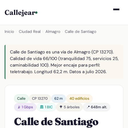
Callejear
Inicio
›
Ciudad Real
›
Almagro
›
Calle de Santiago
Calle de Santiago es una vía de Almagro (CP 13270).
Calidad de vida 66/100 (tranquilidad 75, servicios 25,
caminabilidad 100). Mejor encaje para perfil:
teletrabajo. Longitud 62,2 m. Datos a julio 2026.
Calle
CP 13270
62 m
40 edificios
📡 1 Gbps
🏛️ 1 BIC
🌳 5 árboles
📍 648m alt.
Calle de Santiago