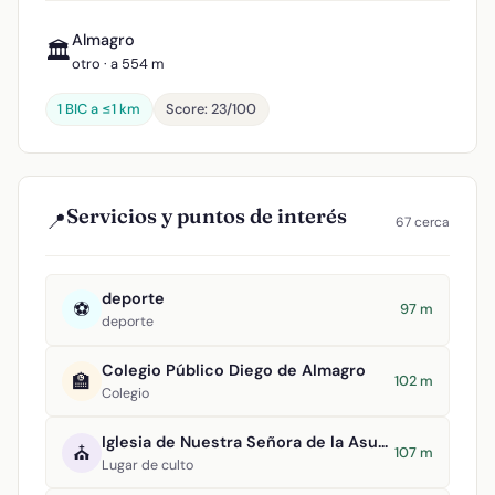
Almagro
🏛️
otro · a 554 m
1 BIC a ≤1 km
Score: 23/100
Servicios y puntos de interés
📍
67 cerca
deporte
⚽
97 m
deporte
Colegio Público Diego de Almagro
🏫
102 m
Colegio
Iglesia de Nuestra Señora de la Asunción
⛪
107 m
Lugar de culto