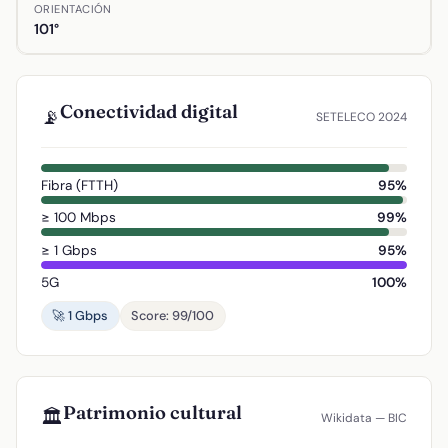
ORIENTACIÓN
101°
Conectividad digital
📡
SETELECO 2024
Fibra (FTTH)
95%
≥ 100 Mbps
99%
≥ 1 Gbps
95%
5G
100%
🚀 1 Gbps
Score: 99/100
Patrimonio cultural
🏛️
Wikidata — BIC