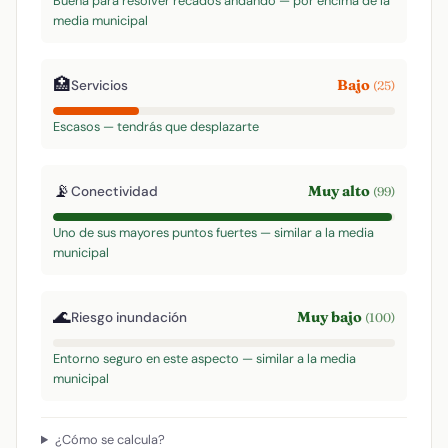
Buena para resolver recados andando — por encima de la
media municipal
🏥
Bajo
Servicios
(25)
Escasos — tendrás que desplazarte
📡
Muy alto
Conectividad
(99)
Uno de sus mayores puntos fuertes — similar a la media
municipal
🌊
Muy bajo
Riesgo inundación
(100)
Entorno seguro en este aspecto — similar a la media
municipal
¿Cómo se calcula?