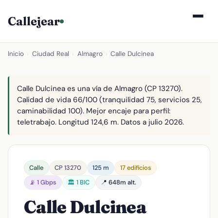
Callejear
Inicio
›
Ciudad Real
›
Almagro
›
Calle Dulcinea
Calle Dulcinea es una vía de Almagro (CP 13270).
Calidad de vida 66/100 (tranquilidad 75, servicios 25,
caminabilidad 100). Mejor encaje para perfil:
teletrabajo. Longitud 124,6 m. Datos a julio 2026.
Calle
CP 13270
125 m
17 edificios
📡 1 Gbps
🏛️ 1 BIC
📍 648m alt.
Calle Dulcinea