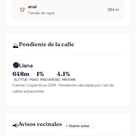
anaí
👕
294 m
Tienda de ropa
Pendiente de la calle
⛰️
🟢
Llana
648m
1%
4.1%
ALTITUD
PEND. MEDIA
PEND. MÁXIMA
Fuente: Copernicus DEM · Pendiente calculada por red de
calles adyacentes
Avisos vecinales
📢
+ Nuevo aviso