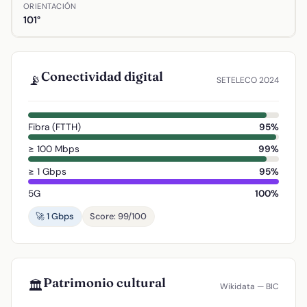
ORIENTACIÓN
101°
Conectividad digital
📡
SETELECO 2024
Fibra (FTTH)
95%
≥ 100 Mbps
99%
≥ 1 Gbps
95%
5G
100%
🚀 1 Gbps
Score: 99/100
Patrimonio cultural
🏛️
Wikidata — BIC