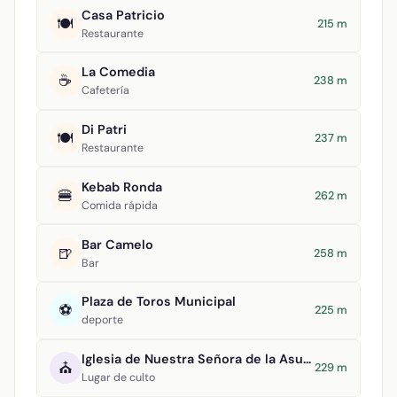
Casa Patricio
🍽️
215 m
Restaurante
La Comedia
☕
238 m
Cafetería
Di Patri
🍽️
237 m
Restaurante
Kebab Ronda
🍔
262 m
Comida rápida
Bar Camelo
🍺
258 m
Bar
Plaza de Toros Municipal
⚽
225 m
deporte
Iglesia de Nuestra Señora de la Asunción
⛪
229 m
Lugar de culto