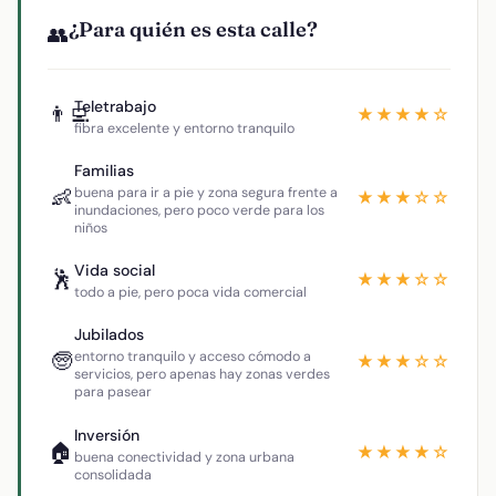
¿Para quién es esta calle?
👥
Teletrabajo
👨‍💻
★★★★☆
fibra excelente y entorno tranquilo
Familias
👶
buena para ir a pie y zona segura frente a
★★★☆☆
inundaciones, pero poco verde para los
niños
Vida social
🕺
★★★☆☆
todo a pie, pero poca vida comercial
Jubilados
🧓
entorno tranquilo y acceso cómodo a
★★★☆☆
servicios, pero apenas hay zonas verdes
para pasear
Inversión
🏠
★★★★☆
buena conectividad y zona urbana
consolidada