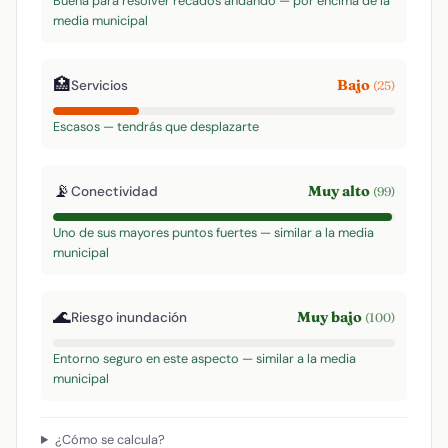
Buena para resolver recados andando — por encima de la
media municipal
🏥
Bajo
Servicios
(25)
Escasos — tendrás que desplazarte
📡
Muy alto
Conectividad
(99)
Uno de sus mayores puntos fuertes — similar a la media
municipal
🌊
Muy bajo
Riesgo inundación
(100)
Entorno seguro en este aspecto — similar a la media
municipal
¿Cómo se calcula?