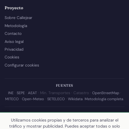
Proyecto
Sobre Callejear
Metodología
Contacto
Aviso legal
Privacidad
Cookies
Configurar cookies
FUENTES
INE
·
SEPE
·
AEAT
· Min. Transportes · Catastro ·
OpenStreetMap
·
MITECO
·
Open-Meteo
·
SETELECO
·
Wikidata
.
Metodología completa
.
© 2026 Callejear.com — Directorio municipal de España con datos
abiertos. Desarrollado y mantenido por
Yoel Castaño
.
Utilizamos cookies propias y de terceros para analizar el
tráfico y mostrar publicidad. Puedes aceptar todas o solo