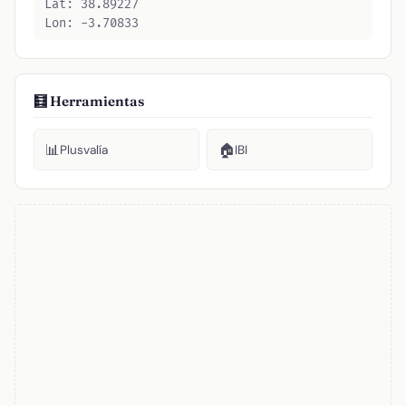
Lat: 38.89227
Lon: -3.70833
🧮 Herramientas
📊
🏠
Plusvalía
IBI