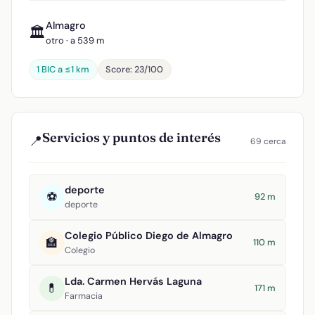
Almagro
🏛️
otro · a 539 m
1 BIC a ≤1 km
Score: 23/100
Servicios y puntos de interés
📍
69 cerca
deporte
⚽
92 m
deporte
Colegio Público Diego de Almagro
🏫
110 m
Colegio
Lda. Carmen Hervás Laguna
💊
171 m
Farmacia